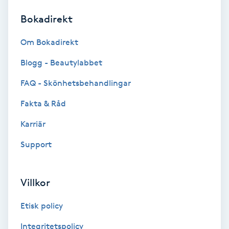
Bokadirekt
Brynformning
Om Bokadirekt
Brynfärgning
Blogg - Beautylabbet
Brynplockning
FAQ - Skönhetsbehandlingar
Fakta & Råd
Bröllopsuppsättning
C
Karriär
Support
Celluliter
Coachning
Villkor
Color correction
Etisk policy
Integritetspolicy