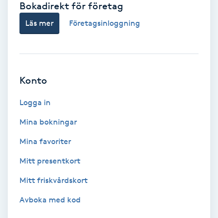
Bokadirekt för företag
Babylights
Läs mer
Företagsinloggning
Balayage
Bambumassage
Konto
Barber
Logga in
Mina bokningar
Barnklippning
Mina favoriter
BIAB
Mitt presentkort
Mitt friskvårdskort
Blowout
Avboka med kod
Bottenfärg