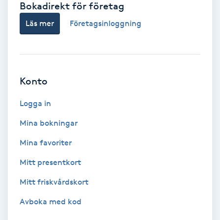
Bokadirekt för företag
Babylights
Läs mer
Företagsinloggning
Balayage
Bambumassage
Konto
Barber
Logga in
Mina bokningar
Barnklippning
Mina favoriter
BIAB
Mitt presentkort
Mitt friskvårdskort
Blowout
Avboka med kod
Bottenfärg