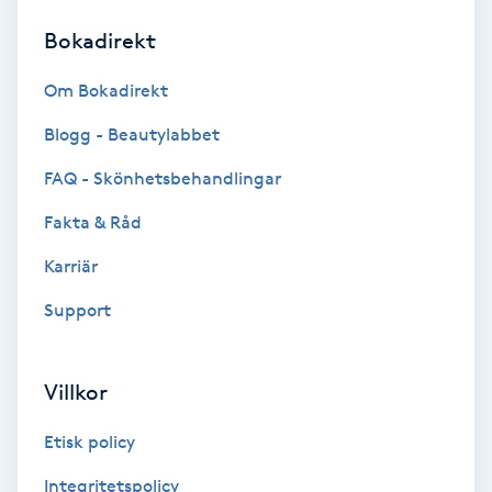
Bokadirekt
Brynformning
Om Bokadirekt
Brynfärgning
Blogg - Beautylabbet
Brynplockning
FAQ - Skönhetsbehandlingar
Fakta & Råd
Bröllopsuppsättning
C
Karriär
Support
Celluliter
Coachning
Villkor
Color correction
Etisk policy
Integritetspolicy