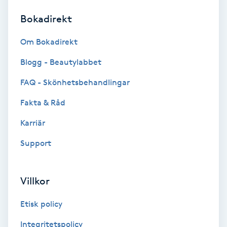
Bokadirekt
Brynformning
Om Bokadirekt
Brynfärgning
Blogg - Beautylabbet
Brynplockning
FAQ - Skönhetsbehandlingar
Fakta & Råd
Bröllopsuppsättning
C
Karriär
Support
Celluliter
Coachning
Villkor
Color correction
Etisk policy
Integritetspolicy