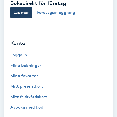
Bokadirekt för företag
Babylights
Läs mer
Företagsinloggning
Balayage
Bambumassage
Konto
Barber
Logga in
Mina bokningar
Barnklippning
Mina favoriter
BIAB
Mitt presentkort
Mitt friskvårdskort
Blowout
Avboka med kod
Bottenfärg