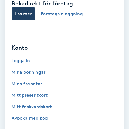
Bokadirekt för företag
Babylights
Läs mer
Företagsinloggning
Balayage
Bambumassage
Konto
Barber
Logga in
Mina bokningar
Barnklippning
Mina favoriter
BIAB
Mitt presentkort
Mitt friskvårdskort
Blowout
Avboka med kod
Bottenfärg