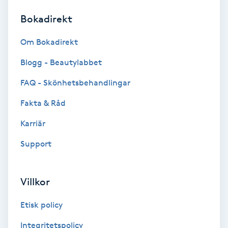
Bokadirekt
Brynformning
Om Bokadirekt
Brynfärgning
Blogg - Beautylabbet
Brynplockning
FAQ - Skönhetsbehandlingar
Fakta & Råd
Bröllopsuppsättning
C
Karriär
Support
Celluliter
Coachning
Villkor
Color correction
Etisk policy
Integritetspolicy