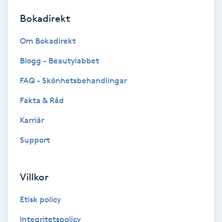
Bokadirekt
Brynformning
Om Bokadirekt
Brynfärgning
Blogg - Beautylabbet
Brynplockning
FAQ - Skönhetsbehandlingar
Fakta & Råd
Bröllopsuppsättning
C
Karriär
Support
Celluliter
Coachning
Villkor
Color correction
Etisk policy
Integritetspolicy