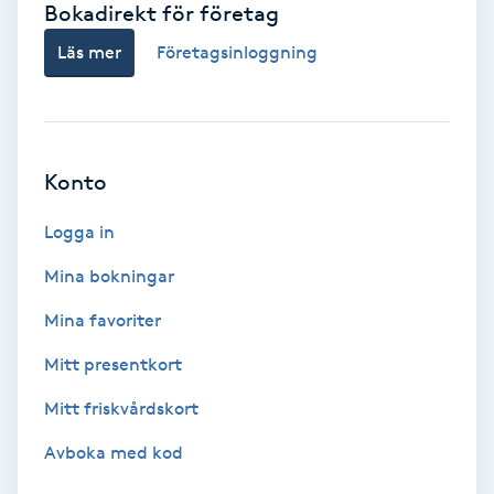
Bokadirekt för företag
Babylights
Läs mer
Företagsinloggning
Balayage
Bambumassage
Konto
Barber
Logga in
Mina bokningar
Barnklippning
Mina favoriter
BIAB
Mitt presentkort
Mitt friskvårdskort
Blowout
Avboka med kod
Bottenfärg