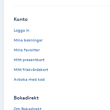
Babylights
Konto
Balayage
Logga in
Bambumassage
Mina bokningar
Mina favoriter
Barber
Mitt presentkort
Barnklippning
Mitt friskvårdskort
BIAB
Avboka med kod
Blowout
Bokadirekt
Bottenfärg
Om Bokadirekt