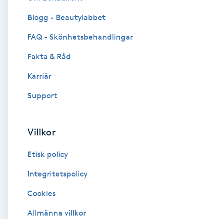
Blogg - Beautylabbet
Brynformning
FAQ - Skönhetsbehandlingar
Brynfärgning
Fakta & Råd
Brynplockning
Karriär
Support
Bröllopsuppsättning
C
Villkor
Celluliter
Etisk policy
Coachning
Integritetspolicy
Cookies
Color correction
Allmänna villkor