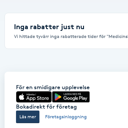
Alternativmedicin
Andningsmassage
Inga rabatter just nu
Vi hittade tyvärr inga rabatterade tider för "Medicinsk
Ansiktslyft utan kirurgi
Aromamassage
Ashtanga Yoga
Ayurveda
För en smidigare upplevelse
Ayurvedisk Massage
Bokadirekt för företag
Läs mer
Företagsinloggning
Ansiktsbehandling djuprengörande
B