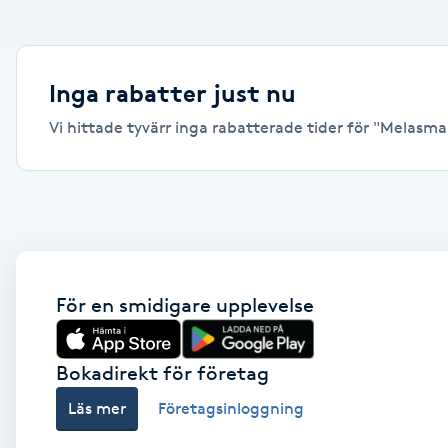
Alternativmedicin
Andningsmassage
Inga rabatter just nu
Vi hittade tyvärr inga rabatterade tider för "Melasma,
Ansiktslyft utan kirurgi
Aromamassage
Ashtanga Yoga
Ayurveda
För en smidigare upplevelse
Ayurvedisk Massage
Bokadirekt för företag
Läs mer
Företagsinloggning
Ansiktsbehandling djuprengörande
B