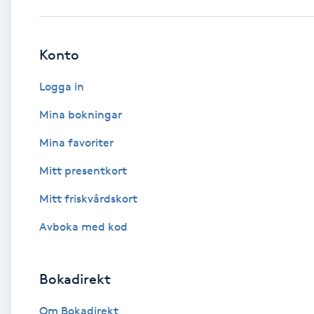
Babylights
Konto
Balayage
Logga in
Bambumassage
Mina bokningar
Mina favoriter
Barber
Mitt presentkort
Barnklippning
Mitt friskvårdskort
BIAB
Avboka med kod
Blowout
Bokadirekt
Bottenfärg
Om Bokadirekt