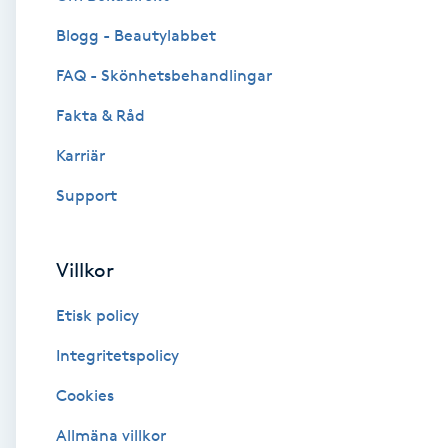
Blogg - Beautylabbet
Brynformning
FAQ - Skönhetsbehandlingar
Brynfärgning
Fakta & Råd
Brynplockning
Karriär
Support
Bröllopsuppsättning
C
Villkor
Celluliter
Etisk policy
Coachning
Integritetspolicy
Cookies
Color correction
Allmäna villkor