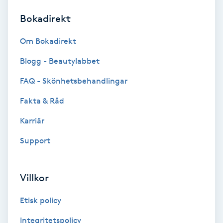
Bokadirekt
Brynformning
Om Bokadirekt
Brynfärgning
Blogg - Beautylabbet
Brynplockning
FAQ - Skönhetsbehandlingar
Fakta & Råd
Bröllopsuppsättning
C
Karriär
Support
Celluliter
Coachning
Villkor
Color correction
Etisk policy
Integritetspolicy