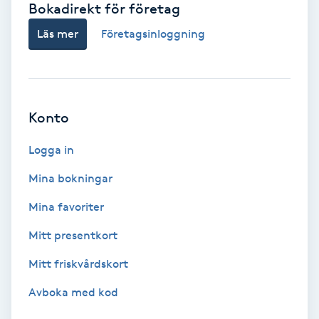
Bokadirekt för företag
Babylights
Läs mer
Företagsinloggning
Balayage
Bambumassage
Konto
Barber
Logga in
Mina bokningar
Barnklippning
Mina favoriter
BIAB
Mitt presentkort
Mitt friskvårdskort
Blowout
Avboka med kod
Bottenfärg