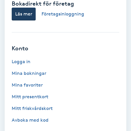
Bokadirekt för företag
Babylights
Läs mer
Företagsinloggning
Balayage
Bambumassage
Konto
Barber
Logga in
Mina bokningar
Barnklippning
Mina favoriter
BIAB
Mitt presentkort
Mitt friskvårdskort
Blowout
Avboka med kod
Bottenfärg