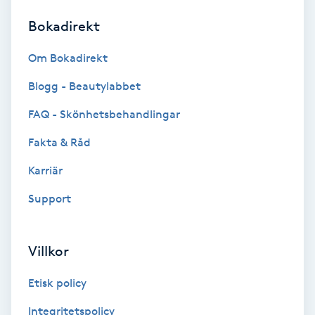
Bokadirekt
Brynformning
Om Bokadirekt
Brynfärgning
Blogg - Beautylabbet
Brynplockning
FAQ - Skönhetsbehandlingar
Fakta & Råd
Bröllopsuppsättning
C
Karriär
Support
Celluliter
Coachning
Villkor
Color correction
Etisk policy
Integritetspolicy