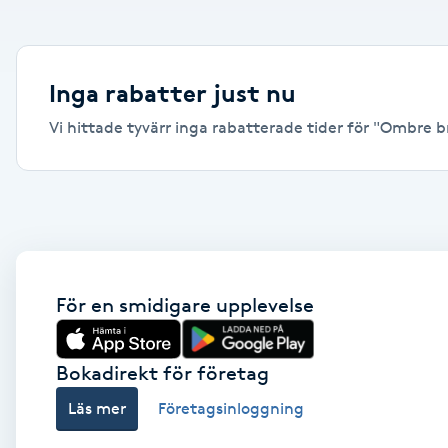
Alternativmedicin
Andningsmassage
Inga rabatter just nu
Vi hittade tyvärr inga rabatterade tider för "Ombre bro
Ansiktslyft utan kirurgi
Aromamassage
Ashtanga Yoga
Ayurveda
För en smidigare upplevelse
Ayurvedisk Massage
Bokadirekt för företag
Läs mer
Företagsinloggning
Ansiktsbehandling djuprengörande
B