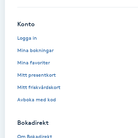
Babylights
Konto
Balayage
Logga in
Bambumassage
Mina bokningar
Mina favoriter
Barber
Mitt presentkort
Barnklippning
Mitt friskvårdskort
BIAB
Avboka med kod
Blowout
Bokadirekt
Bottenfärg
Om Bokadirekt