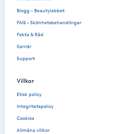
Blogg - Beautylabbet
Brynformning
FAQ - Skönhetsbehandlingar
Brynfärgning
Fakta & Råd
Brynplockning
Karriär
Support
Bröllopsuppsättning
C
Villkor
Celluliter
Etisk policy
Coachning
Integritetspolicy
Cookies
Color correction
Allmäna villkor