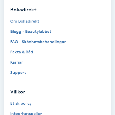
Bokadirekt
Brynformning
Om Bokadirekt
Brynfärgning
Blogg - Beautylabbet
Brynplockning
FAQ - Skönhetsbehandlingar
Fakta & Råd
Bröllopsuppsättning
C
Karriär
Support
Celluliter
Coachning
Villkor
Color correction
Etisk policy
Integritetspolicy