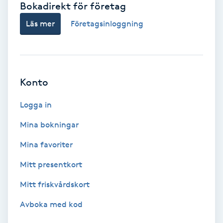
Bokadirekt för företag
Babylights
Läs mer
Företagsinloggning
Balayage
Bambumassage
Konto
Barber
Logga in
Mina bokningar
Barnklippning
Mina favoriter
BIAB
Mitt presentkort
Mitt friskvårdskort
Blowout
Avboka med kod
Bottenfärg