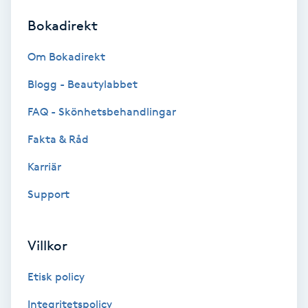
Bokadirekt
Brynformning
Om Bokadirekt
Brynfärgning
Blogg - Beautylabbet
Brynplockning
FAQ - Skönhetsbehandlingar
Fakta & Råd
Bröllopsuppsättning
C
Karriär
Support
Celluliter
Coachning
Villkor
Color correction
Etisk policy
Integritetspolicy