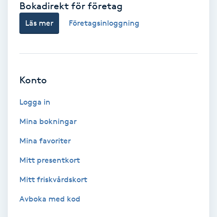
Bokadirekt för företag
Babylights
Läs mer
Företagsinloggning
Balayage
Bambumassage
Konto
Barber
Logga in
Mina bokningar
Barnklippning
Mina favoriter
BIAB
Mitt presentkort
Mitt friskvårdskort
Blowout
Avboka med kod
Bottenfärg