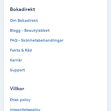
Bokadirekt
Brynformning
Om Bokadirekt
Brynfärgning
Blogg - Beautylabbet
Brynplockning
FAQ - Skönhetsbehandlingar
Fakta & Råd
Bröllopsuppsättning
C
Karriär
Support
Celluliter
Coachning
Villkor
Color correction
Etisk policy
Integritetspolicy