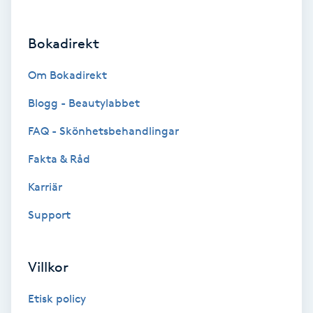
Brynformning
Bokadirekt
Brynfärgning
Om Bokadirekt
Brynplockning
Blogg - Beautylabbet
FAQ - Skönhetsbehandlingar
Bröllopsuppsättning
Fakta & Råd
C
Karriär
Celluliter
Support
Coachning
Villkor
Color correction
Etisk policy