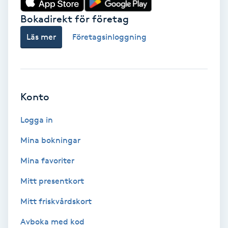
Bokadirekt för företag
Babylights
Läs mer
Företagsinloggning
Balayage
Bambumassage
Konto
Barber
Logga in
Barnklippning
Mina bokningar
BIAB
Mina favoriter
Mitt presentkort
Blowout
Mitt friskvårdskort
Bottenfärg
Avboka med kod