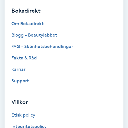
Bokadirekt
Brynformning
Om Bokadirekt
Brynfärgning
Blogg - Beautylabbet
Brynplockning
FAQ - Skönhetsbehandlingar
Fakta & Råd
Bröllopsuppsättning
C
Karriär
Support
Celluliter
Coachning
Villkor
Color correction
Etisk policy
Integritetspolicy