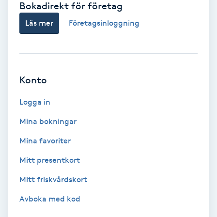
Bokadirekt för företag
Babylights
Läs mer
Företagsinloggning
Balayage
Bambumassage
Konto
Barber
Logga in
Mina bokningar
Barnklippning
Mina favoriter
BIAB
Mitt presentkort
Mitt friskvårdskort
Blowout
Avboka med kod
Bottenfärg