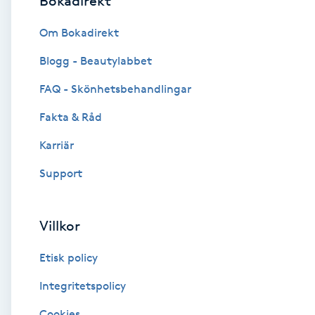
Bokadirekt
Brynformning
Om Bokadirekt
Blogg - Beautylabbet
Brynfärgning
FAQ - Skönhetsbehandlingar
Brynplockning
Fakta & Råd
Karriär
Bröllopsuppsättning
C
Support
Celluliter
Villkor
Coachning
Etisk policy
Color correction
Integritetspolicy
Cookies