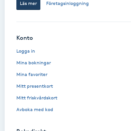
Läs mer
Företagsinloggning
Babylights
Balayage
Konto
Bambumassage
Logga in
Barber
Mina bokningar
Mina favoriter
Barnklippning
Mitt presentkort
BIAB
Mitt friskvårdskort
Avboka med kod
Blowout
Bottenfärg