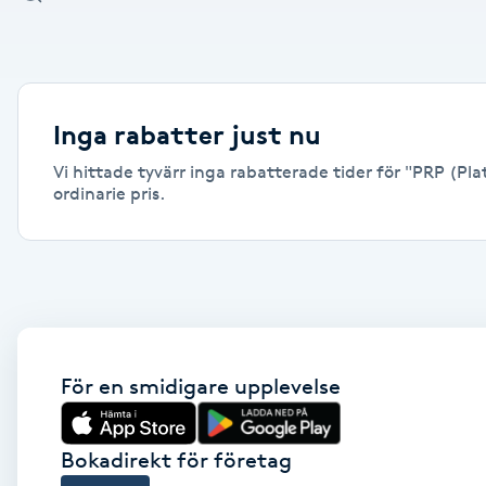
Alternativmedicin
Andningsmassage
Inga rabatter just nu
Ansiktslyft utan kirurgi
Vi hittade tyvärr inga rabatterade tider för "PRP (Pla
ordinarie pris.
Aromamassage
Ashtanga Yoga
Ayurveda
För en smidigare upplevelse
Ayurvedisk Massage
Ansiktsbehandling djuprengörande
Bokadirekt för företag
B