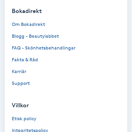
Bokadirekt
Brynformning
Om Bokadirekt
Brynfärgning
Blogg - Beautylabbet
Brynplockning
FAQ - Skönhetsbehandlingar
Fakta & Råd
Bröllopsuppsättning
C
Karriär
Support
Celluliter
Coachning
Villkor
Color correction
Etisk policy
Integritetspolicy