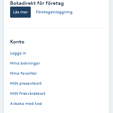
Bokadirekt för företag
Babylights
Läs mer
Företagsinloggning
Balayage
Bambumassage
Konto
Barber
Logga in
Mina bokningar
Barnklippning
Mina favoriter
BIAB
Mitt presentkort
Mitt friskvårdskort
Blowout
Avboka med kod
Bottenfärg