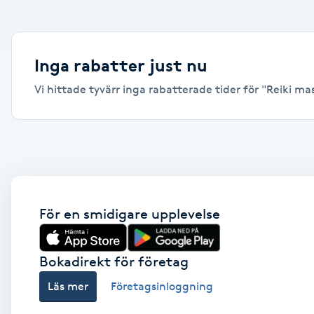
Alternativmedicin
Andningsmassage
Inga rabatter just nu
Vi hittade tyvärr inga rabatterade tider för "Reiki mas
Ansiktslyft utan kirurgi
Aromamassage
Ashtanga Yoga
Ayurveda
För en smidigare upplevelse
Ayurvedisk Massage
Bokadirekt för företag
Läs mer
Företagsinloggning
Ansiktsbehandling djuprengörande
B