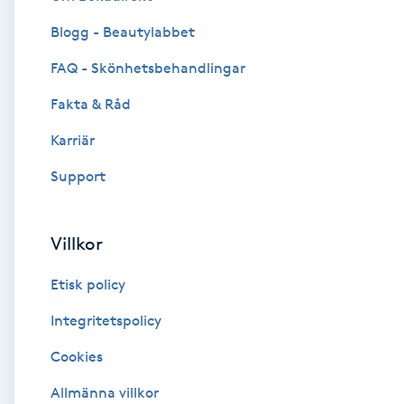
Blogg - Beautylabbet
Brynformning
FAQ - Skönhetsbehandlingar
Brynfärgning
Fakta & Råd
Brynplockning
Karriär
Support
Bröllopsuppsättning
C
Villkor
Celluliter
Etisk policy
Coachning
Integritetspolicy
Cookies
Color correction
Allmänna villkor