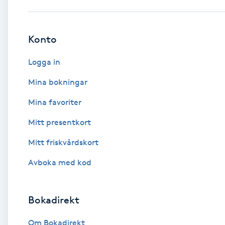
Babylights
Konto
Balayage
Logga in
Bambumassage
Mina bokningar
Mina favoriter
Barber
Mitt presentkort
Barnklippning
Mitt friskvårdskort
BIAB
Avboka med kod
Blowout
Bokadirekt
Bottenfärg
Om Bokadirekt