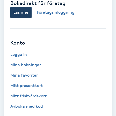
Bokadirekt för företag
Babylights
Läs mer
Företagsinloggning
Balayage
Bambumassage
Konto
Barber
Logga in
Mina bokningar
Barnklippning
Mina favoriter
BIAB
Mitt presentkort
Mitt friskvårdskort
Blowout
Avboka med kod
Bottenfärg