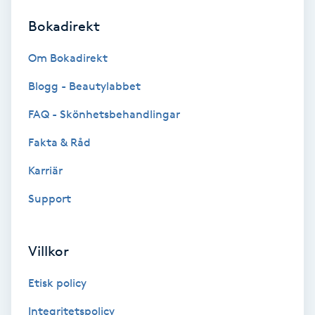
Bokadirekt
Brynformning
Om Bokadirekt
Brynfärgning
Blogg - Beautylabbet
Brynplockning
FAQ - Skönhetsbehandlingar
Fakta & Råd
Bröllopsuppsättning
C
Karriär
Support
Celluliter
Coachning
Villkor
Color correction
Etisk policy
Integritetspolicy