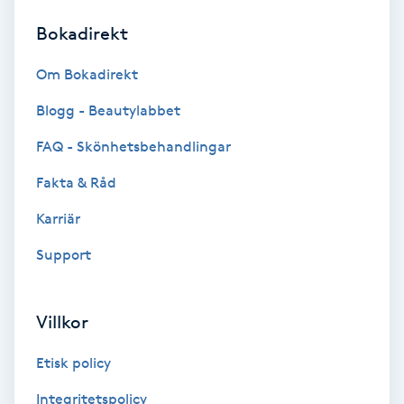
Bokadirekt
Brynformning
Om Bokadirekt
Brynfärgning
Blogg - Beautylabbet
Brynplockning
FAQ - Skönhetsbehandlingar
Fakta & Råd
Bröllopsuppsättning
C
Karriär
Support
Celluliter
Coachning
Villkor
Color correction
Etisk policy
Integritetspolicy