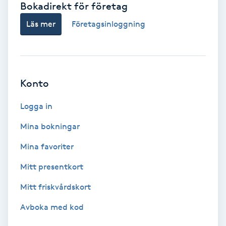
Bokadirekt för företag
Babylights
Läs mer
Företagsinloggning
Balayage
Bambumassage
Konto
Barber
Logga in
Mina bokningar
Barnklippning
Mina favoriter
BIAB
Mitt presentkort
Mitt friskvårdskort
Blowout
Avboka med kod
Bottenfärg