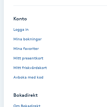
Babylights
Konto
Balayage
Logga in
Bambumassage
Mina bokningar
Mina favoriter
Barber
Mitt presentkort
Barnklippning
Mitt friskvårdskort
BIAB
Avboka med kod
Blowout
Bokadirekt
Bottenfärg
Om Bokadirekt