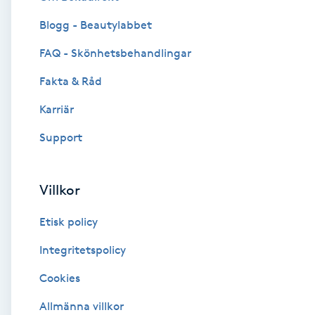
Blogg - Beautylabbet
Brynformning
FAQ - Skönhetsbehandlingar
Brynfärgning
Fakta & Råd
Brynplockning
Karriär
Support
Bröllopsuppsättning
C
Villkor
Celluliter
Etisk policy
Coachning
Integritetspolicy
Cookies
Color correction
Allmänna villkor