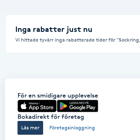
Alternativmedicin
Andningsmassage
Inga rabatter just nu
Vi hittade tyvärr inga rabatterade tider för "Sockring,
Ansiktslyft utan kirurgi
Aromamassage
Ashtanga Yoga
Ayurveda
För en smidigare upplevelse
Ayurvedisk Massage
Bokadirekt för företag
Läs mer
Företagsinloggning
Ansiktsbehandling djuprengörande
B