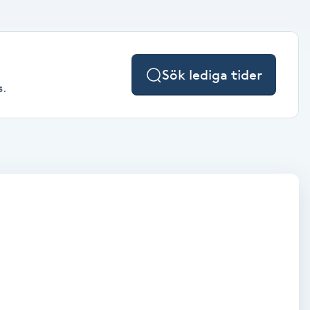
Sök lediga tider
s.