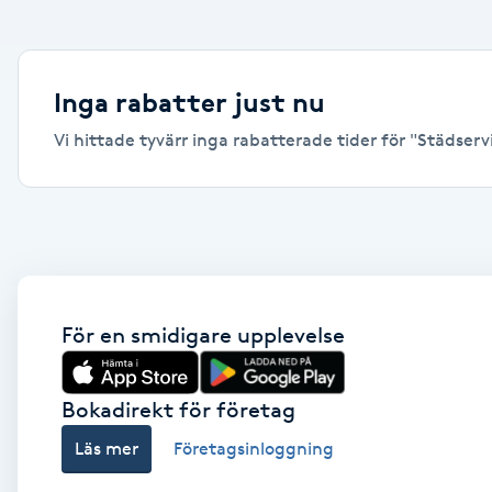
Alternativmedicin
Andningsmassage
Inga rabatter just nu
Vi hittade tyvärr inga rabatterade tider för "Städservi
Ansiktslyft utan kirurgi
Aromamassage
Ashtanga Yoga
Ayurveda
För en smidigare upplevelse
Ayurvedisk Massage
Bokadirekt för företag
Läs mer
Företagsinloggning
Ansiktsbehandling djuprengörande
B