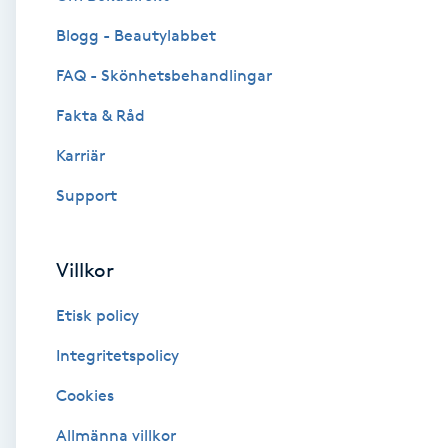
Blogg - Beautylabbet
Brynformning
FAQ - Skönhetsbehandlingar
Brynfärgning
Fakta & Råd
Brynplockning
Karriär
Support
Bröllopsuppsättning
C
Villkor
Celluliter
Etisk policy
Coachning
Integritetspolicy
Cookies
Color correction
Allmänna villkor