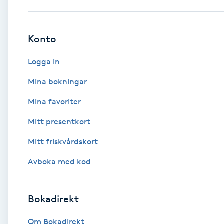
Babylights
Konto
Balayage
Logga in
Bambumassage
Mina bokningar
Mina favoriter
Barber
Mitt presentkort
Barnklippning
Mitt friskvårdskort
BIAB
Avboka med kod
Blowout
Bokadirekt
Bottenfärg
Om Bokadirekt