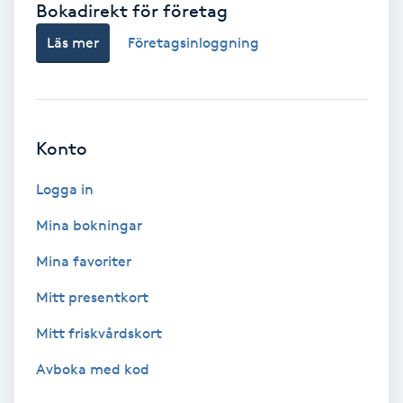
Bokadirekt för företag
Babylights
Läs mer
Företagsinloggning
Balayage
Bambumassage
Konto
Barber
Logga in
Mina bokningar
Barnklippning
Mina favoriter
BIAB
Mitt presentkort
Mitt friskvårdskort
Blowout
Avboka med kod
Bottenfärg