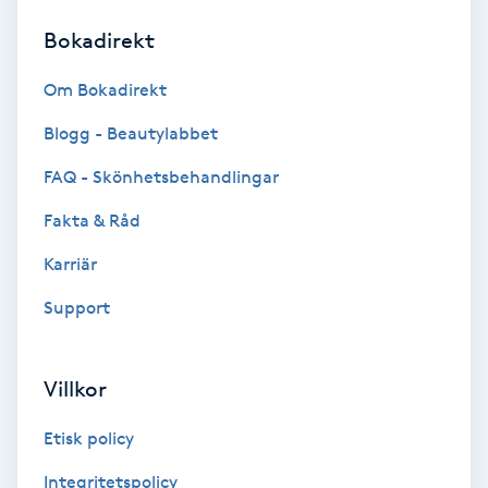
Bokadirekt
Brynformning
Om Bokadirekt
Brynfärgning
Blogg - Beautylabbet
Brynplockning
FAQ - Skönhetsbehandlingar
Fakta & Råd
Bröllopsuppsättning
C
Karriär
Support
Celluliter
Coachning
Villkor
Color correction
Etisk policy
Integritetspolicy