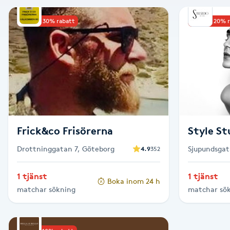
Alternativmedicin
Upp till 30% rabatt
Upp till 20% 
Andningsmassage
Ansiktslyft utan kirurgi
Aromamassage
Ashtanga Yoga
Frick&co Frisörerna
Style St
Drottninggatan 7, Göteborg
Sjupundsgat
4.9
352
Ayurveda
1 tjänst
1 tjänst
Boka inom 24 h
Ayurvedisk Massage
matchar sökning
matchar sö
Ansiktsbehandling djuprengörande
B