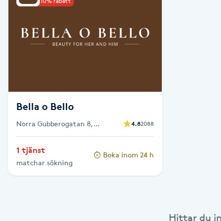
Upp till 10% rabatt
Babylights
Balayage
Bambumassage
Barber
Bella o Bello
Norra Gubberogatan 8,
4.8
2088
Barnklippning
Göteborg
1 tjänst
Boka inom 24 h
BIAB
matchar sökning
Blowout
Bottenfärg
Hittar du i