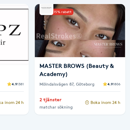
Upp till 15% rabatt
MASTER BROWS (Beauty &
Academy)
Mölndalsvägen 87, Göteborg
4.9
1381
4.9
1806
2 tjänster
ka inom 24 h
Boka inom 24 h
matchar sökning