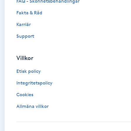
Eyeliner-tatuering
FAQ - Skönhetsbehandlingar
F
Fakta & Råd
Face framing
Karriär
Support
Faceliftmassage
Fet hårbotten
Villkor
Etisk policy
Fettreducering
Integritetspolicy
Fibromassage
Cookies
Fillers
Allmäna villkor
Fotmassage