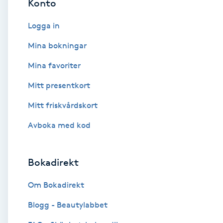
Konto
Cryoterapi
D
Logga in
Damklippning
Mina bokningar
Mina favoriter
Dermapen
Mitt presentkort
Diamantslipning
Mitt friskvårdskort
E
Avboka med kod
Enzympeeling
Bokadirekt
Extensions
Om Bokadirekt
Extensions borttagning
Blogg - Beautylabbet