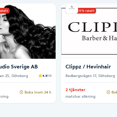
rabatt
Upp till 15% rabatt
udio Sverige AB
Clippz / Hevinhair
an 25, Göteborg
Redbergsvägen 17, Göteborg
4.8
113
2 tjänster
Boka inom 24 h
Bo
kning
matchar sökning