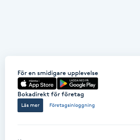
Brynformning
Brynfärgning
Brynplockning
Bröllopsuppsättning
För en smidigare upplevelse
C
Celluliter
Bokadirekt för företag
Läs mer
Företagsinloggning
Coachning
Color correction