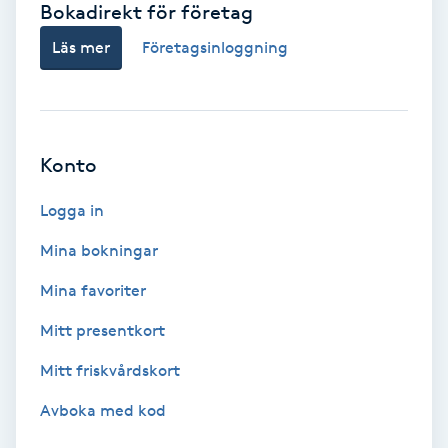
Bokadirekt för företag
Babylights
Läs mer
Företagsinloggning
Balayage
Bambumassage
Konto
Barber
Logga in
Mina bokningar
Barnklippning
Mina favoriter
BIAB
Mitt presentkort
Mitt friskvårdskort
Blowout
Avboka med kod
Bottenfärg