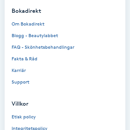
Bokadirekt
Brynformning
Om Bokadirekt
Brynfärgning
Blogg - Beautylabbet
Brynplockning
FAQ - Skönhetsbehandlingar
Fakta & Råd
Bröllopsuppsättning
C
Karriär
Support
Celluliter
Coachning
Villkor
Color correction
Etisk policy
Integritetspolicy