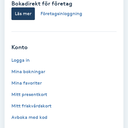
Bokadirekt för företag
Babylights
Läs mer
Företagsinloggning
Balayage
Bambumassage
Konto
Barber
Logga in
Mina bokningar
Barnklippning
Mina favoriter
BIAB
Mitt presentkort
Mitt friskvårdskort
Blowout
Avboka med kod
Bottenfärg