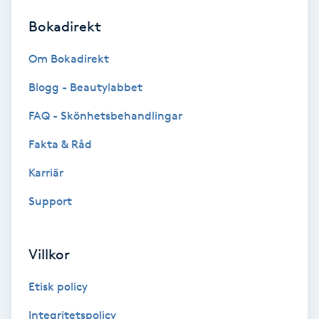
Bokadirekt
Brynformning
Om Bokadirekt
Brynfärgning
Blogg - Beautylabbet
Brynplockning
FAQ - Skönhetsbehandlingar
Fakta & Råd
Bröllopsuppsättning
C
Karriär
Support
Celluliter
Coachning
Villkor
Color correction
Etisk policy
Integritetspolicy