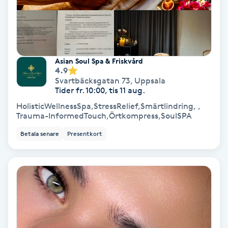
Fransförlängning Volym
Fransk manikyr
Asian Soul Spa & Friskvård
4.9
Fransrengöring
Svartbäcksgatan 73
,
Uppsala
Tider fr. 10:00, tis 11 aug.
Frekvensterapi
HolisticWellnessSpa,StressRelief,Smärtlindring, ,
Trauma-InformedTouch,Örtkompress,SoulSPA
Friskvård
Betala senare
Presentkort
Friskvårdsmassage
Frisör
Funktionsanalys