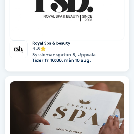
IPL
IPL hårborttagning
Royal Spa & beauty
IR-massage
4.8
Sysslomansgatan 8
,
Uppsala
J
Tider fr. 10:00, mån 10 aug.
Japansk massage
K
K18
Katun fransar
Kemisk peeling