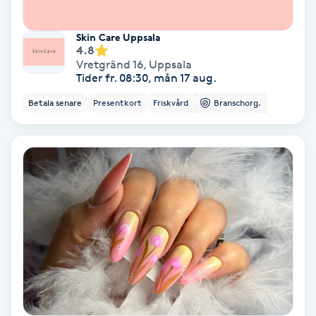
Skoinlägg
Skin Care Uppsala
4.8
Vretgränd 16
,
Uppsala
Skägg
Tider fr. 08:30, mån 17 aug.
Betala senare
Presentkort
Friskvård
Branschorg.
Skäggfärgning
Skäggklippning
Skäggtrimmning
Skönhet
Slingor
Sockring