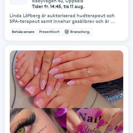
Råbyvägen 42
,
Uppsala
Color correction
Tider fr. 14:45, tis 11 aug.
Linda Löfberg är auktoriserad hudterapeut och
Cryoterapi
SPA-terapeut samt innehar gesällbrev och är ...
D
Betala senare
Presentkort
Branschorg.
Damklippning
Dermapen
Diamantslipning
E
Enzympeeling
Extensions