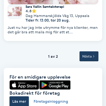
Volymfransar
Sara Vallin Samtalsterapi
4.8
Dag Hammarskjölds Väg 13
,
Uppsala
Vårtor
Tider fr. 13:00, tor 20 aug.
Y
Just nu har jag inte utrymme för nya klienter, men
det går bra att maila mig för att st...
Yin Yoga
Yoga
1 av 2
Nästa
Yoga Nidra
För en smidigare upplevelse
Yogamassage
Z
Bokadirekt för företag
Zonterapi
Läs mer
Företagsinloggning