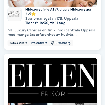
Medium
Mhluxuryclinic AB / tidigare Mhluxuryspa
4.9
Sysslomansgatan 17B
,
Uppsala
Megavolymfransar
Tider fr. 16:30, tis 11 aug.
MH Luxury Clinic är en fin klinik i centrala Uppsala
Melasma
med många års erfarenhet av hudvår...
Betala senare
Presentkort
Branschorg.
Mesoterapi
MicroPen
Microshading
Mixfransar
N
Nagelförlängning