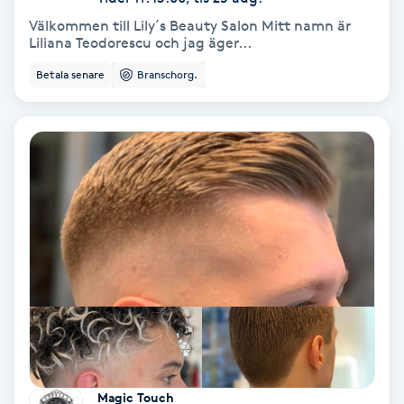
Terapi
Välkommen till Lily´s Beauty Salon Mitt namn är
Liliana Teodorescu och jag äger...
Thaimassage
Betala senare
Branschorg.
Toning
Torr hårbotten
Torrborstning
Triggerpunktsmassage
Trådning
Träning
Magic Touch