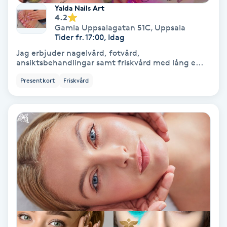
Extensions borttagning
Yalda Nails Art
4.2
Gamla Uppsalagatan 51C
,
Uppsala
Eyeliner-tatuering
Tider fr. 17:00, Idag
F
Jag erbjuder nagelvård, fotvård,
ansiktsbehandlingar samt friskvård med lång e...
Face framing
Presentkort
Friskvård
Faceliftmassage
Fet hårbotten
Fettreducering
Fibromassage
Fillers