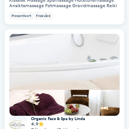
Klassisk Massage Spamassage Hotstonemassage
Ansiktsmassage Fotmassage Gravidmassage Reiki
Bottenfärg
Presentkort
Friskvård
Brynformning
Brynfärgning
Brynplockning
Bröllopsuppsättning
C
Celluliter
Coachning
Organic Face & Spa by Linda
4.9