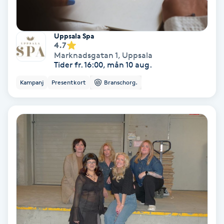
Keratinbehandling
Uppsala Spa
4.7
Kinesiologi
Marknadsgatan 1
,
Uppsala
Tider fr. 16:00, mån 10 aug.
Kinesisk medicin
Kampanj
Presentkort
Branschorg.
Kiropraktik
Klangmassage
Klippning
Klippning & Slingor
Klippning ungdom