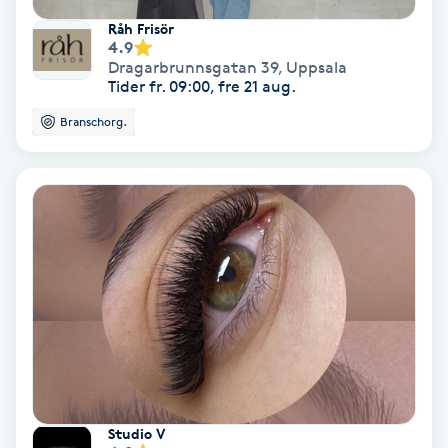
Råh Frisör
Koppningsmassage
4.9
Dragarbrunnsgatan 39
,
Uppsala
Tider fr. 09:00, fre 21 aug.
Kosmetisk tatuering
Branschorg.
Kostrådgivning
Kroppsinpackning
Kroppspeeling
Käkledsbehandling
Kärlbehandling
L
Studio V