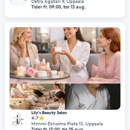
Östra Ågatan 9
,
Uppsala
Tider fr. 09:00, tor 13 aug.
Svettbehandling
T
Tuina-massage
Taktil massage
Tandblekning
Tandläkare
Tatuering
Lily's Beauty Salon
Tatueringsborttagning
4.7
Mimmi Ekholms Plats 13
,
Uppsala
Tider fr. 13:00, tis 25 aug.