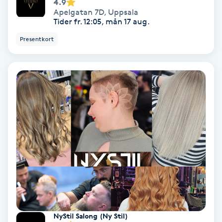
4.9
Laserbehandling
Apelgatan 7D
,
Uppsala
Tider fr. 12:05, mån 17 aug.
Lashlift Keratin
Presentkort
LED-ljusterapi
Liktornar
LPG
LPG-behandling
LPG-massage
Luggklippning
NyStil Salong (Ny Stil)