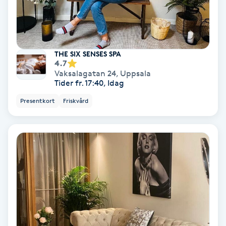
Osteopati
P
Paraffinbehandling
THE SIX SENSES SPA
4.7
Vaksalagatan 24
,
Uppsala
Pedikyr
Tider fr. 17:40, Idag
Presentkort
Friskvård
Pensionärklippning
Permanent
Permanent hårborttagning
Permanent ögonbrynsmakeup
Personal shopper