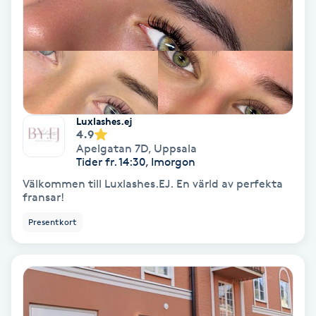
Färgning
Föning
G
Gel naglar
Luxlashes.ej
4.9
Apelgatan 7D
,
Uppsala
Gelenaglar
Tider fr. 14:30, Imorgon
Välkommen till Luxlashes.EJ. En värld av perfekta
Gellack
fransar!
Presentkort
Gellack med förstärkning
Gravidmassage
Gravidyoga