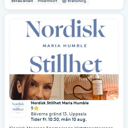
Betala senare
Presentkort
Branschorg.
Ansiktsbehandling djuprengörande
B
Babylights
Balayage
Bambumassage
Barber
Barnklippning
Nordisk Stillhet Maria Humble
5
BIAB
Bäverns gränd 13
,
Uppsala
Tider fr. 10:30, mån 10 aug.
Blowout