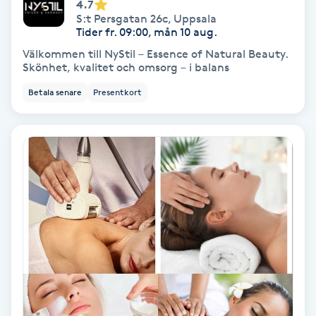
Lymfmassage
4.7
S:t Persgatan 26c
,
Uppsala
Tider fr. 09:00, mån 10 aug.
Läpptatuering
Välkommen till NyStil – Essence of Natural Beauty.
M
Skönhet, kvalitet och omsorg – i balans
Betala senare
Presentkort
Makeup
Manikyr & Pedikyr
Massage
Medial vägledning
Medicinsk massage
Meditation