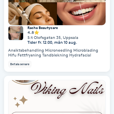
Personlig tränare
Picolaser
Racha Beautycare
4.8
S:t Olofsgatan 35
,
Uppsala
Piercing
Tider fr. 12:00, mån 10 aug.
Ansiktsbehandling Microneedling Microblading
Pigmentbehandling
Hifu Fettfrysning Tandblekning Hydrafacial
Betala senare
Pigmentfläckar
Plastikkirurgi
Powder brows
Power Yoga