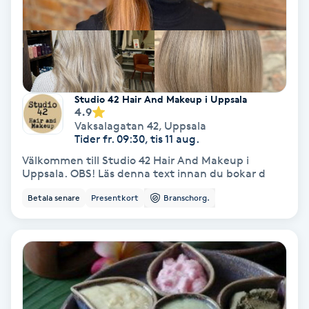
Nagelvård
Naglar borttagning
Studio 42 Hair And Makeup i Uppsala
4.9
Naglar reparation
Vaksalagatan 42
,
Uppsala
Tider fr. 09:30, tis 11 aug.
Naprapati
Välkommen till Studio 42 Hair And Makeup i
Uppsala. OBS! Läs denna text innan du bokar d
Navelpiercing
Betala senare
Presentkort
Branschorg.
NBE-massage
Ny frisyr
O