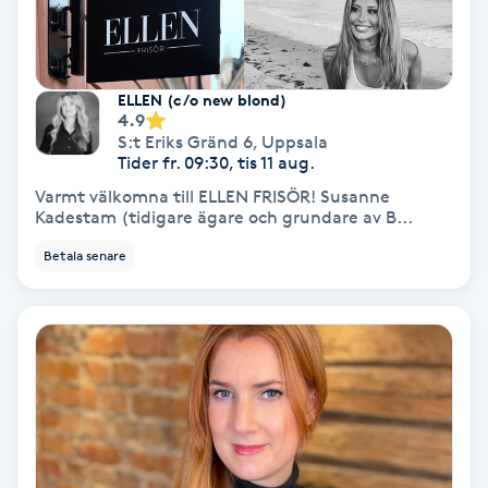
Nagelförlängning akryl
ELLEN (c/o new blond)
Nagelförlängning gelé
4.9
S:t Eriks Gränd 6
,
Uppsala
Tider fr. 09:30, tis 11 aug.
Nagelförlängning glasfiber
Varmt välkomna till ELLEN FRISÖR! Susanne
Kadestam (tidigare ägare och grundare av B...
Nagelförlängning silke
Betala senare
Nagelförstärkning
Nagelklippning
Nagelsvamp
Nageltrång