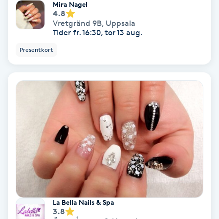
Mira Nagel
4.8
Spa
Vretgränd 9B
,
Uppsala
Tider fr. 16:30, tor 13 aug.
Spa manikyr & pedikyr
Presentkort
Spa-manikyr
Spa-pedikyr
Spraytan
Stylist
Sugaring
La Bella Nails & Spa
Svensk massage
3.8