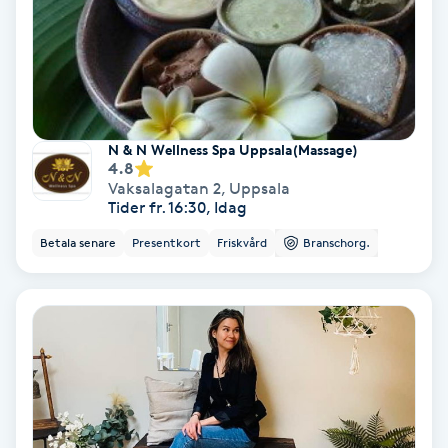
Olaplex
Olaplexbehandling
Ombre
N & N Wellness Spa Uppsala(Massage)
4.8
Ombre brows
Vaksalagatan 2
,
Uppsala
Tider fr. 16:30, Idag
Ombre naglar
Betala senare
Presentkort
Friskvård
Branschorg.
Optiker
Ortobionomi
Ortopedi