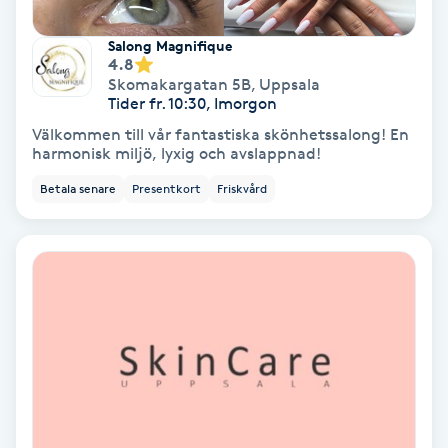
Samtalsterapi
Salong Magnifique
4.8
Skomakargatan 5B
,
Uppsala
Senioryoga
Tider fr. 10:30, Imorgon
Välkommen till vår fantastiska skönhetssalong! En
Shiatsu
harmonisk miljö, lyxig och avslappnad!
Betala senare
Presentkort
Friskvård
Singelfransar
Sjukgymnastik
Skalpmassage
Skinbooster
Sklerosering