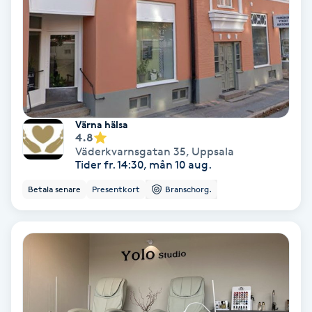
Gruppträning
Gua Sha-massage
H
Värna hälsa
Hatha Yoga
4.8
Väderkvarnsgatan 35
,
Uppsala
Tider fr. 14:30, mån 10 aug.
Headspa
Betala senare
Presentkort
Branschorg.
Healing
Herrklippning
HIFU