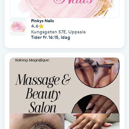
Regndroppsmassage
Reiki
Pinkys Nails
4.6
Kungsgatan 57E
,
Uppsala
Reikihealing
Tider fr. 16:15, Idag
Reiki massage
Restorative Yoga
Rosacea
Rosenmetoden
Ryggmassage
S