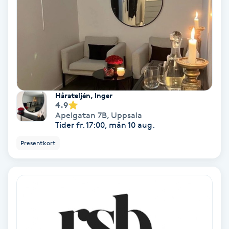
Hypnos
Hårborttagning
Hårbottenbehandling
Hårförlängning
Hårateljén, Inger
4.9
Apelgatan 7B
,
Uppsala
Hårvård
Tider fr. 17:00, mån 10 aug.
Presentkort
Hälsa
Hälsprickor
I
Idrottsmassage