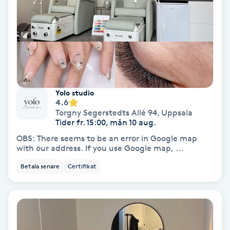
Hollywood Peel
Hot Stone Massage
Hot yoga
Yolo studio
Hudföryngring
4.6
Torgny Segerstedts Allé 94
,
Uppsala
Tider fr. 15:00, mån 10 aug.
Huduppstramning
OBS: There seems to be an error in Google map
with our address. If you use Google map, ...
Hudvård
Betala senare
Certifikat
Hyaluronsyra
Hyperhidros