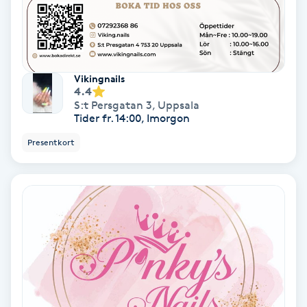
PRP (Platelet Rich Plasma)
PRX-T33
Vikingnails
4.4
S:t Persgatan 3
,
Uppsala
Psoriasis
Tider fr. 14:00, Imorgon
Presentkort
PT
R
Radiofrekvens
Rakning
Reflexologi