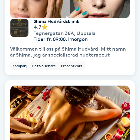
Fotmassage
Shima Hudvårdsklinik
Fotsvamp
4.7
Tegnergatan 38A
,
Uppsala
Tider fr. 09:00, Imorgon
Fotvård
Välkommen till oss på Shima Hudvård! Mitt namn
är Shima, jag är specialiserad hudterapeut
Fransar
Kampanj
Betala senare
Presentkort
Fransborttagning
Fransfärgning
Fransförlängning
Fransförlängning Megavolym