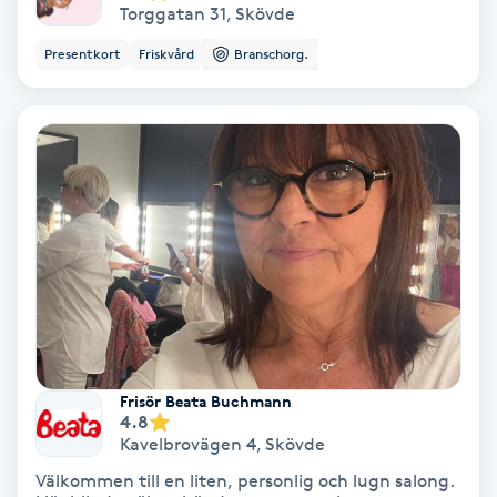
Torggatan 31
,
Skövde
Koppningsmassage
Presentkort
Friskvård
Branschorg.
Kosmetisk tatuering
Kostrådgivning
Kroppsinpackning
Kroppspeeling
Käkledsbehandling
Frisör Beata Buchmann
Kärlbehandling
4.8
Kavelbrovägen 4
,
Skövde
L
Välkommen till en liten, personlig och lugn salong.