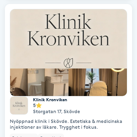
Bottenfärg
Brynformning
Brynfärgning
Brynplockning
Bröllopsuppsättning
C
Klinik Kronviken
5
Celluliter
Storgatan 17
,
Skövde
Nyöppnad klinik i Skövde. Estetiska & medicinska
Coachning
injektioner av läkare. Trygghet i fokus.