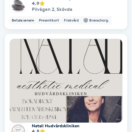
4.9
Hypnos
Pilvägen 2
,
Skövde
Betala senare
Presentkort
Friskvård
Branschorg.
Hårborttagning
Hårbottenbehandling
Hårförlängning
Hårvård
Hälsa
Hälsprickor
I
Natali Hudvårdskliniken
Idrottsmassage
4.8