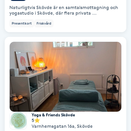
Naturligtvis Skövde är en samtalsmottagning och
Personlig tränare
yogastudio i Skövde, där flera privata ...
Presentkort
Friskvård
Picolaser
Piercing
Pigmentbehandling
Pigmentfläckar
Plastikkirurgi
Powder brows
Yoga & Friends Skövde
5
Varnhemsgatan 16a
,
Skövde
Power Yoga