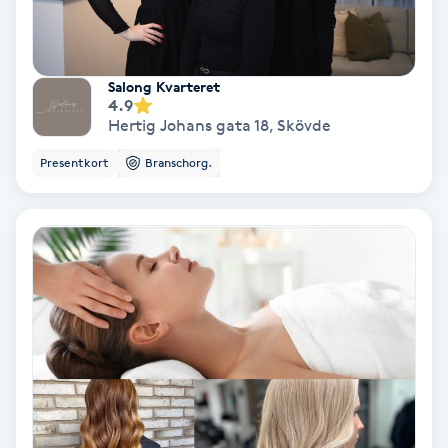
Nagelvård
Salong Kvarteret
4.9
Naglar borttagning
Hertig Johans gata 18
,
Skövde
Naglar reparation
Presentkort
Branschorg.
Naprapati
Navelpiercing
NBE-massage
Ny frisyr
O