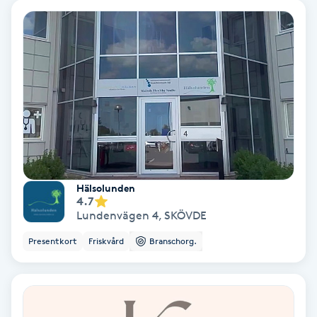
Lymfmassage
Läpptatuering
M
Makeup
Manikyr & Pedikyr
Massage
Hälsolunden
4.7
Lundenvägen 4
,
SKÖVDE
Medial vägledning
Presentkort
Friskvård
Branschorg.
Medicinsk massage
Meditation