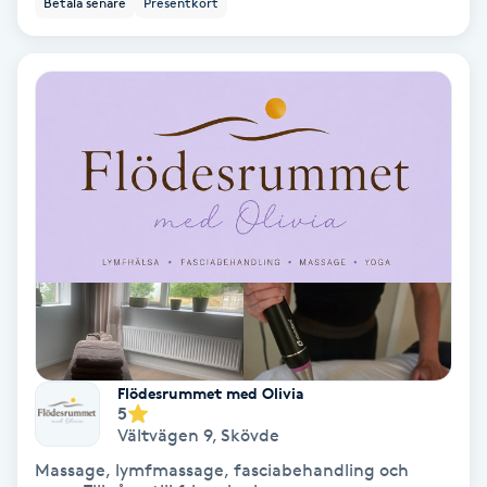
Betala senare
Presentkort
Color correction
Cryoterapi
D
Damklippning
Dermapen
Diamantslipning
E
Enzympeeling
Flödesrummet med Olivia
5
Extensions
Vältvägen 9
,
Skövde
Massage, lymfmassage, fasciabehandling och