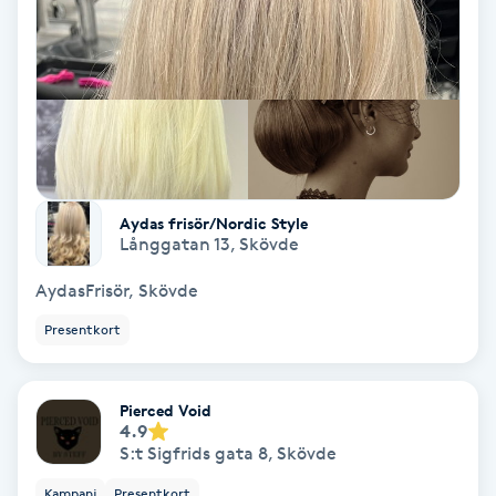
Spa
Spa manikyr & pedikyr
Spa-manikyr
Aydas frisör/Nordic Style
Spa-pedikyr
Långgatan 13
,
Skövde
Spraytan
AydasFrisör, Skövde
Presentkort
Stylist
Pierced Void
Sugaring
4.9
S:t Sigfrids gata 8
,
Skövde
Svensk massage
Kampanj
Presentkort