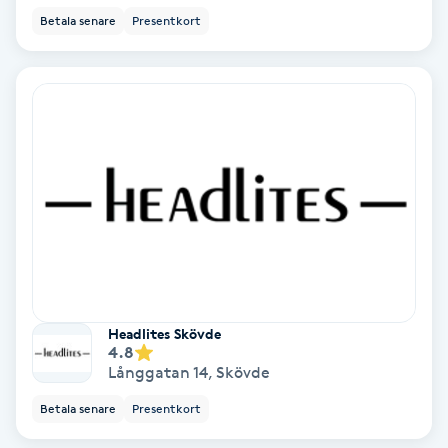
Betala senare
Presentkort
PRP (Platelet Rich Plasma)
PRX-T33
Psoriasis
PT
R
Radiofrekvens
Headlites Skövde
Rakning
4.8
Långgatan 14
,
Skövde
Reflexologi
Betala senare
Presentkort