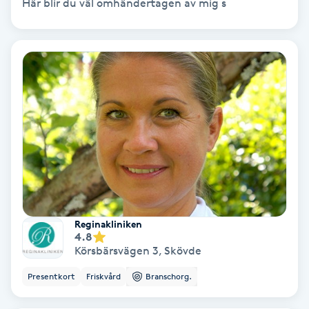
Laserbehandling
Här blir du väl omhändertagen av mig s
Lashlift Keratin
LED-ljusterapi
Liktornar
LPG
LPG-behandling
Reginakliniken
LPG-massage
4.8
Körsbärsvägen 3
,
Skövde
Luggklippning
Presentkort
Friskvård
Branschorg.