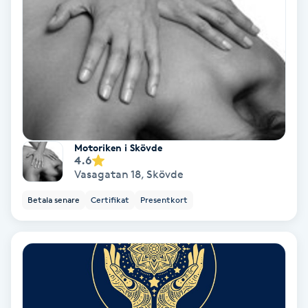
Samtalsterapi
Senioryoga
Shiatsu
Singelfransar
Motoriken i Skövde
4.6
Vasagatan 18
,
Skövde
Sjukgymnastik
Betala senare
Certifikat
Presentkort
Skalpmassage
Skinbooster
Sklerosering