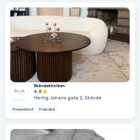
Regndroppsmassage
Reiki
Reikihealing
Reiki massage
Restorative Yoga
Skövdekliniken
Rosacea
4.8
Hertig Johans gata 2
,
Skövde
Rosenmetoden
Presentkort
Friskvård
Ryggmassage
S