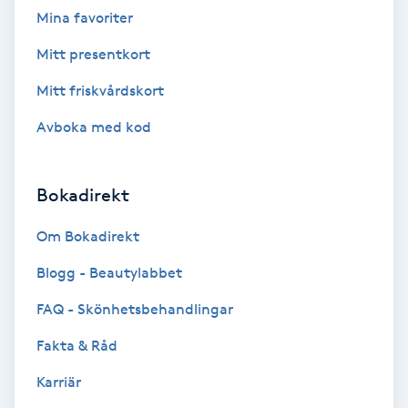
Tvätt & Fön
Mina favoriter
V
Mitt presentkort
Vaccination
Mitt friskvårdskort
Avboka med kod
Vampyrbehandling
Vaxning
Bokadirekt
Vaxning brasiliansk
Om Bokadirekt
Blogg - Beautylabbet
Veterinär
FAQ - Skönhetsbehandlingar
Vibrationsmassage
Fakta & Råd
Karriär
Vinyasa Yoga