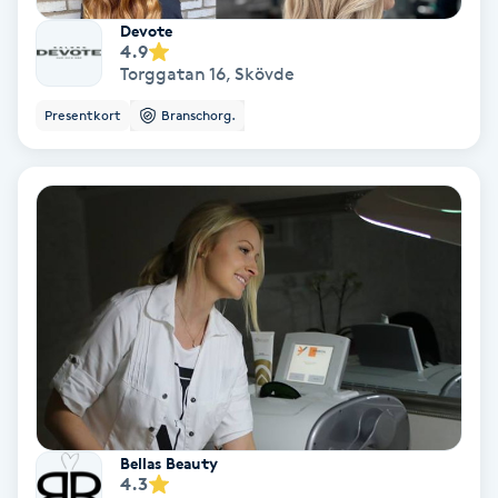
Olaplex
Devote
4.9
Torggatan 16
,
Skövde
Olaplexbehandling
Presentkort
Branschorg.
Ombre
Ombre brows
Ombre naglar
Optiker
Ortobionomi
Ortopedi
Bellas Beauty
4.3