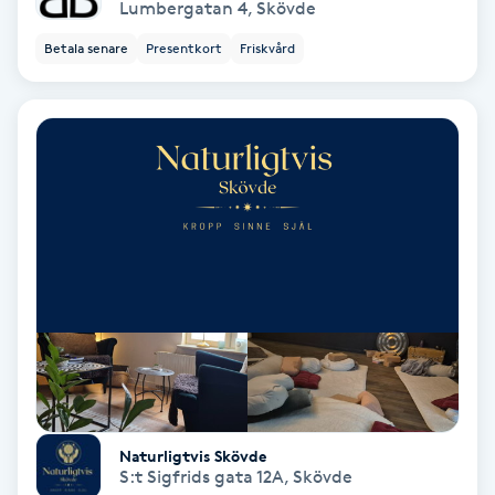
Lumbergatan 4
,
Skövde
Osteopati
Betala senare
Presentkort
Friskvård
P
Paraffinbehandling
Pedikyr
Pensionärklippning
Permanent
Permanent hårborttagning
Permanent ögonbrynsmakeup
Naturligtvis Skövde
S:t Sigfrids gata 12A
,
Skövde
Personal shopper