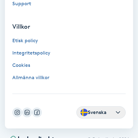
Support
Volymfransar
Villkor
Vårtor
Y
Etisk policy
Yin Yoga
Integritetspolicy
Cookies
Yoga
Allmänna villkor
Yoga Nidra
Yogamassage
Z
Svenska
Zonterapi