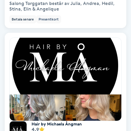
Salong Torggatan består av Julia, Andrea, Hedil,
Fransförlängning Volym
Stina, Elin & Angelique
Betala senare
Presentkort
Fransk manikyr
Fransrengöring
Frekvensterapi
Friskvård
Friskvårdsmassage
Frisör
Funktionsanalys
Hair by Michaela Ångman
4.9