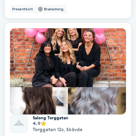
Fotmassage
Presentkort
Branschorg.
Fotsvamp
Fotvård
Fransar
Fransborttagning
Fransfärgning
Fransförlängning
Salong Torggatan
4.9
Fransförlängning Megavolym
Torggatan 12c
,
Skövde