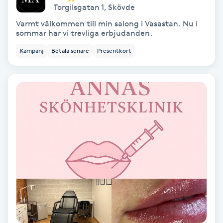
Torgilsgatan 1
,
Skövde
Färgning
Varmt välkommen till min salong i Vasastan. Nu i
sommar har vi trevliga erbjudanden.
Föning
Kampanj
Betala senare
Presentkort
G
Gel naglar
Gelenaglar
Gellack
Gellack med förstärkning
Gravidmassage
Gravidyoga