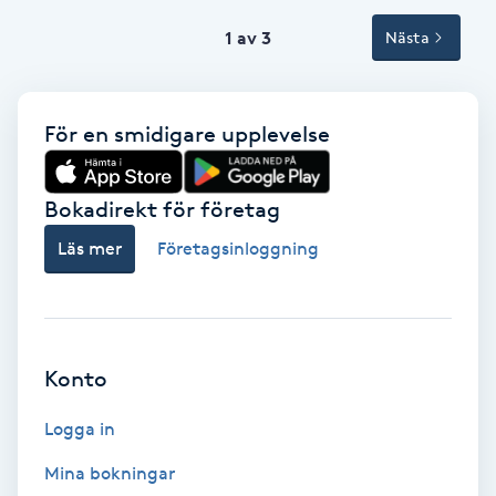
Terapi
1 av 3
Nästa
Thaimassage
Toning
För en smidigare upplevelse
Torr hårbotten
Bokadirekt för företag
Läs mer
Företagsinloggning
Torrborstning
Triggerpunktsmassage
Konto
Trådning
Logga in
Träning
Mina bokningar