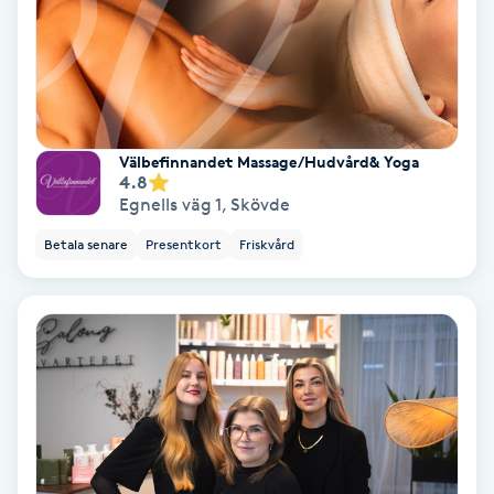
Nagelförlängning akryl
Nagelförlängning gelé
Välbefinnandet Massage/Hudvård& Yoga
Nagelförlängning glasfiber
4.8
Egnells väg 1
,
Skövde
Nagelförlängning silke
Betala senare
Presentkort
Friskvård
Nagelförstärkning
Nagelklippning
Nagelsvamp
Nageltrång