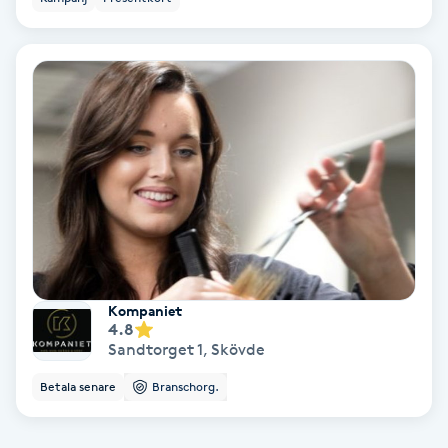
Svettbehandling
T
Tuina-massage
Taktil massage
Tandblekning
Tandläkare
Kompaniet
4.8
Tatuering
Sandtorget 1
,
Skövde
Betala senare
Branschorg.
Tatueringsborttagning