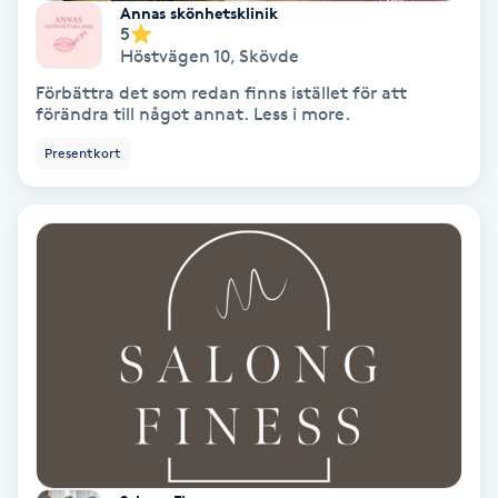
Annas skönhetsklinik
5
Höstvägen 10
,
Skövde
Gruppträning
Förbättra det som redan finns istället för att
förändra till något annat. Less i more.
Gua Sha-massage
Presentkort
H
Hatha Yoga
Headspa
Healing
Herrklippning
HIFU