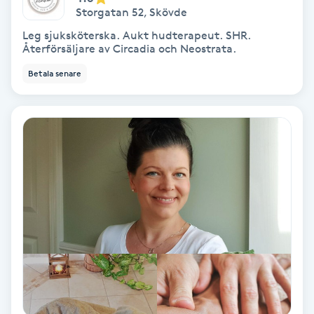
Storgatan 52
,
Skövde
IPL
Leg sjuksköterska. Aukt hudterapeut. SHR.
Återförsäljare av Circadia och Neostrata.
IPL hårborttagning
Betala senare
IR-massage
J
Japansk massage
K
K18
Katun fransar
Kemisk peeling