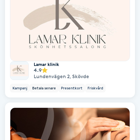
Medium
Megavolymfransar
Melasma
Mesoterapi
Lamar klinik
4.9
Lundenvägen 2
,
Skövde
MicroPen
Kampanj
Betala senare
Presentkort
Friskvård
Microshading
Mixfransar
N
Nagelförlängning