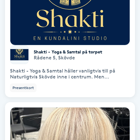
Skoinlägg
Skägg
Skäggfärgning
Shakti - Yoga & Samtal på torpet
Rådene 5
,
Skövde
Skäggklippning
Shakti - Yoga & Samtal håller vanligtvis till på
Naturligtvis Skövde inne i centrum. Men...
Skäggtrimmning
Presentkort
Skönhet
Slingor
Sockring