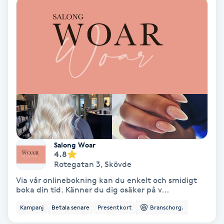
Ansiktsbehandling djuprengörande
B
Babylights
Balayage
Bambumassage
Barber
Salong Woar
4.8
Barnklippning
Rotegatan 3
,
Skövde
Via vår onlinebokning kan du enkelt och smidigt
BIAB
boka din tid. Känner du dig osäker på v...
Kampanj
Betala senare
Presentkort
Branschorg.
Blowout