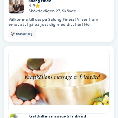
Salong Finess
Hollywood Peel
4.9
Skövdevägen 27
,
Skövde
Välkomna till oss på Salong Finess! Vi ser fram
Hot Stone Massage
emot att hjälpa just dig med ditt hår! Hö
Branschorg.
Hot yoga
Hudföryngring
Huduppstramning
Hudvård
Hyaluronsyra
Hyperhidros
Kraftkällans massage & friskvård