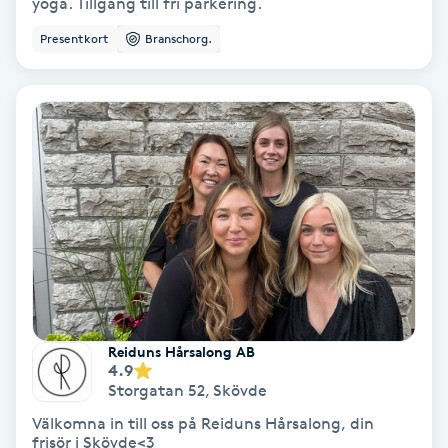
Extensions borttagning
yoga. Tillgång till fri parkering.
Presentkort
Branschorg.
Eyeliner-tatuering
F
Face framing
Faceliftmassage
Fet hårbotten
Fettreducering
Reiduns Hårsalong AB
Fibromassage
4.9
Storgatan 52
,
Skövde
Fillers
Välkomna in till oss på Reiduns Hårsalong, din
frisör i Skövde<3