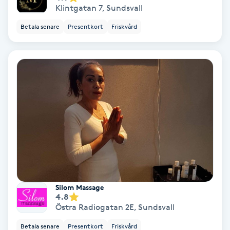
Regndroppsmassage
Klintgatan 7
,
Sundsvall
Betala senare
Presentkort
Friskvård
Reiki
Reikihealing
Reiki massage
Restorative Yoga
Rosacea
Rosenmetoden
Silom Massage
4.8
Ryggmassage
Östra Radiogatan 2E
,
Sundsvall
S
Betala senare
Presentkort
Friskvård