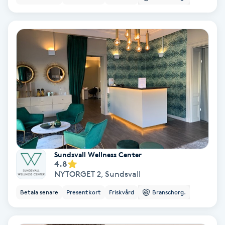
Medium
Megavolymfransar
Melasma
Mesoterapi
MicroPen
Microshading
Sundsvall Wellness Center
4.8
NYTORGET 2
,
Sundsvall
Mixfransar
Betala senare
Presentkort
Friskvård
Branschorg.
N
Nagelförlängning