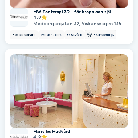
Laserbehandling
MW Zonterapi 3D - för kropp och själ
4.9
Lashlift Keratin
Medborgargatan 32, Viskansvägen 135
,
Skönsb
Betala senare
Presentkort
Friskvård
Branschorg.
LED-ljusterapi
Liktornar
LPG
LPG-behandling
LPG-massage
Luggklippning
Marielles Hudvård
4.9