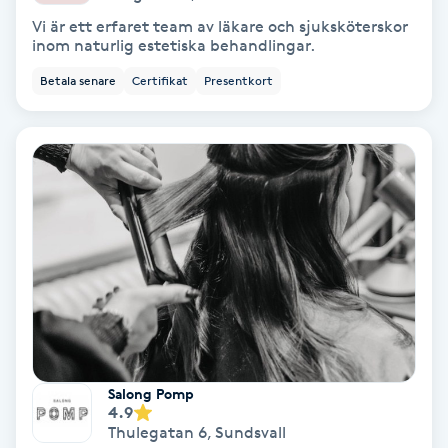
Vi är ett erfaret team av läkare och sjuksköterskor
Fransförlängning Volym
inom naturlig estetiska behandlingar.
Betala senare
Certifikat
Presentkort
Fransk manikyr
Fransrengöring
Frekvensterapi
Friskvård
Friskvårdsmassage
Frisör
Salong Pomp
4.9
Funktionsanalys
Thulegatan 6
,
Sundsvall