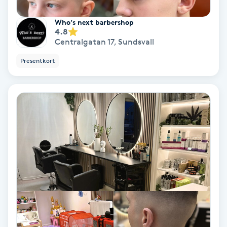
IPL
Who’s next barbershop
4.8
Centralgatan 17
,
Sundsvall
IPL hårborttagning
Presentkort
IR-massage
J
Japansk massage
K
K18
Katun fransar
Kemisk peeling