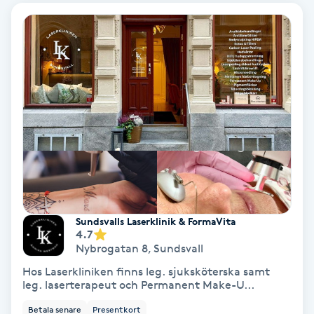
Color correction
Cryoterapi
D
Damklippning
Dermapen
Diamantslipning
E
Sundsvalls Laserklinik & FormaVita
4.7
Enzympeeling
Nybrogatan 8
,
Sundsvall
Hos Laserkliniken finns leg. sjuksköterska samt
Extensions
leg. laserterapeut och Permanent Make-U...
Betala senare
Presentkort