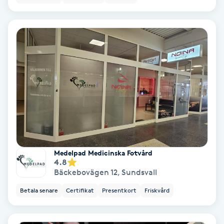
Samtalsterapi
Senioryoga
Shiatsu
Singelfransar
Sjukgymnastik
Medelpad Medicinska Fotvård
Skalpmassage
4.8
Bäckebovägen 12
,
Sundsvall
Skinbooster
Betala senare
Certifikat
Presentkort
Friskvård
Sklerosering