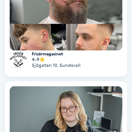
Osteopati
P
Paraffinbehandling
Pedikyr
Frisörmagasinet
4.9
Pensionärklippning
Sjögatan 10
,
Sundsvall
Permanent
Permanent hårborttagning
Permanent ögonbrynsmakeup
Personal shopper