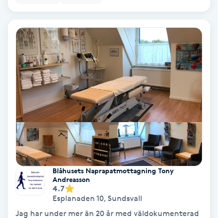
Extensions borttagning
Eyeliner-tatuering
F
Face framing
Faceliftmassage
Fet hårbotten
Fettreducering
Blåhusets Naprapatmottagning Tony
Fibromassage
Andreasson
4.7
Esplanaden 10
,
Sundsvall
Fillers
Jag har under mer än 20 år med väldokumenterad