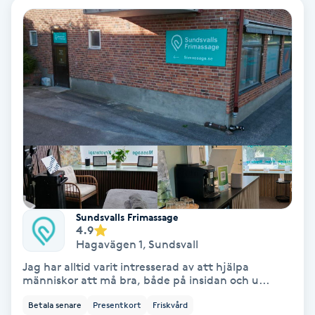
Ansiktsbehandling djuprengörande
B
Babylights
Balayage
Bambumassage
Barber
Sundsvalls Frimassage
Barnklippning
4.9
Hagavägen 1
,
Sundsvall
BIAB
Jag har alltid varit intresserad av att hjälpa
människor att må bra, både på insidan och u...
Blowout
Betala senare
Presentkort
Friskvård