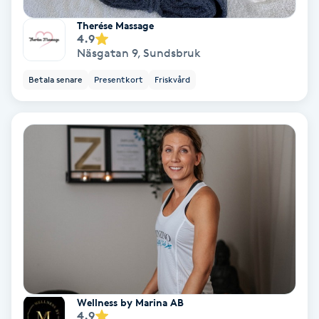
Therése Massage
PRP (Platelet Rich Plasma)
4.9
Näsgatan 9
,
Sundsbruk
PRX-T33
Betala senare
Presentkort
Friskvård
Psoriasis
PT
R
Radiofrekvens
Rakning
Reflexologi
Wellness by Marina AB
4.9