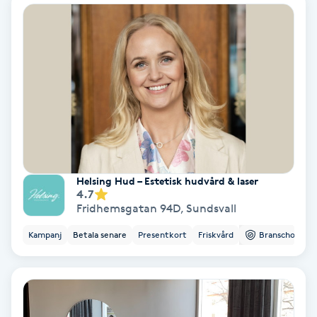
Nagelvård
Naglar borttagning
Naglar reparation
Naprapati
Helsing Hud – Estetisk hudvård & laser
4.7
Navelpiercing
Fridhemsgatan 94D
,
Sundsvall
NBE-massage
Kampanj
Betala senare
Presentkort
Friskvård
Branschorg.
Ny frisyr
O