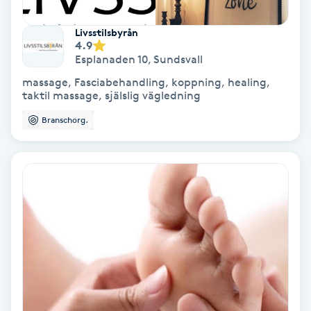
Koppningsmassage
Livsstilsbyrån
4.9
Esplanaden 10
,
Sundsvall
Kosmetisk tatuering
massage, Fasciabehandling, koppning, healing,
taktil massage, själslig vägledning
Kostrådgivning
Branschorg.
Kroppsinpackning
Kroppspeeling
Käkledsbehandling
Kärlbehandling
L