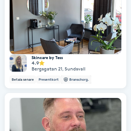
Olaplex
Olaplexbehandling
Ombre
Ombre brows
Skincare by Tess
4.9
Bergsgatan 21
,
Sundsvall
Ombre naglar
Betala senare
Presentkort
Branschorg.
Optiker
Ortobionomi
Ortopedi