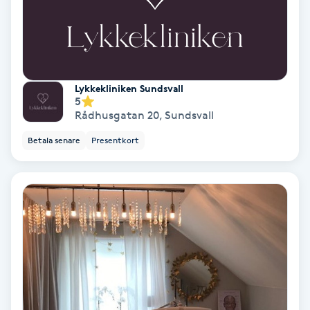
Svettbehandling
T
Tuina-massage
Lykkekliniken Sundsvall
5
Rådhusgatan 20
,
Sundsvall
Taktil massage
Betala senare
Presentkort
Tandblekning
Tandläkare
Tatuering
Tatueringsborttagning