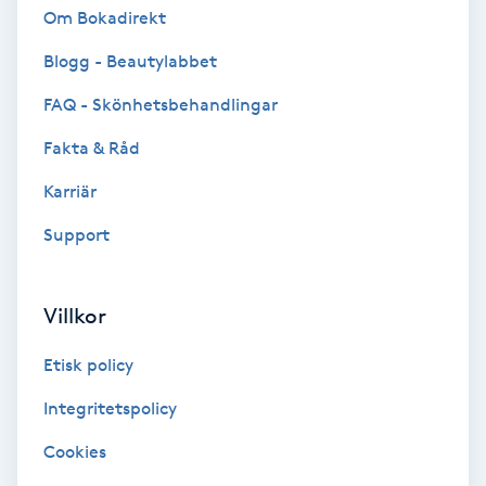
Om Bokadirekt
Volymfransar
Blogg - Beautylabbet
Vårtor
FAQ - Skönhetsbehandlingar
Y
Fakta & Råd
Yin Yoga
Karriär
Support
Yoga
Yoga Nidra
Villkor
Yogamassage
Etisk policy
Z
Integritetspolicy
Zonterapi
Cookies