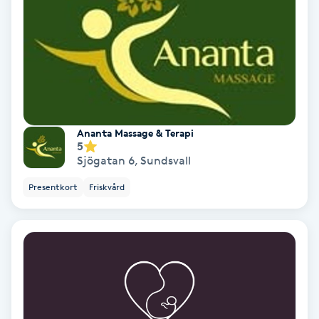
Spa
Spa manikyr & pedikyr
Spa-manikyr
Ananta Massage & Terapi
Spa-pedikyr
5
Sjögatan 6
,
Sundsvall
Spraytan
Presentkort
Friskvård
Stylist
Sugaring
Svensk massage