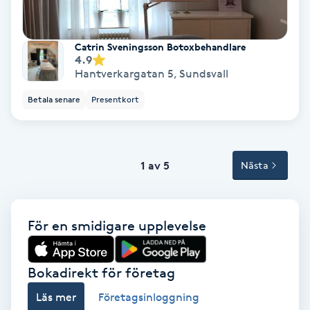
Terapi
Thaimassage
Catrin Sveningsson Botoxbehandlare
4.9
Hantverkargatan 5
,
Sundsvall
Toning
Betala senare
Presentkort
Torr hårbotten
Torrborstning
1 av 5
Nästa
Triggerpunktsmassage
För en smidigare upplevelse
Trådning
Bokadirekt för företag
Träning
Läs mer
Företagsinloggning