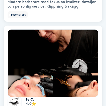
Modern barberare med fokus på kvalitet, detaljer
och personlig service. Klippning & skägg
Gruppträning
Presentkort
Gua Sha-massage
H
Hatha Yoga
Headspa
Healing
Herrklippning
HIFU
By C.
4.9