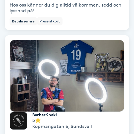
Hos oss känner du dig alltid välkommen, sedd och
Färgning
lyssnad på!
Betala senare
Presentkort
Föning
G
Gel naglar
Gelenaglar
Gellack
Gellack med förstärkning
BarberKhaki
Gravidmassage
5
Köpmangatan 5
,
Sundsvall
Gravidyoga