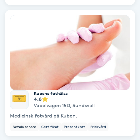
Bottenfärg
Brynformning
Brynfärgning
Brynplockning
Bröllopsuppsättning
C
Kubens fothälsa
4.8
Vapelvägen 15D
,
Sundsvall
Celluliter
Medicinsk fotvård på Kuben.
Coachning
Betala senare
Certifikat
Presentkort
Friskvård