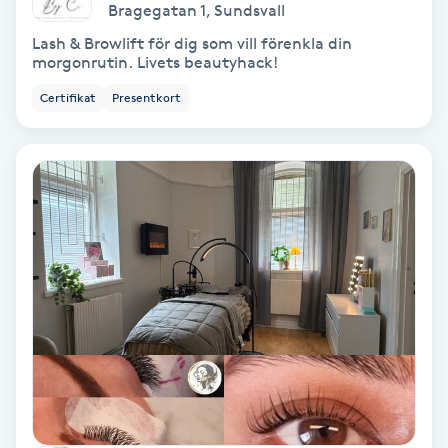
Bragegatan 1
,
Sundsvall
Hollywood Peel
Lash & Browlift för dig som vill förenkla din
morgonrutin. Livets beautyhack!
Hot Stone Massage
Certifikat
Presentkort
Hot yoga
Hudföryngring
Huduppstramning
Hudvård
Hyaluronsyra
Hyperhidros