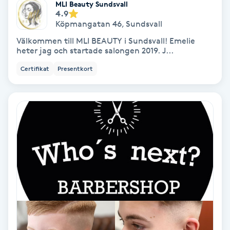
MLI Beauty Sundsvall
Hypnos
4.9
Köpmangatan 46
,
Sundsvall
Hårborttagning
Välkommen till MLI BEAUTY i Sundsvall! Emelie
heter jag och startade salongen 2019. J...
Hårbottenbehandling
Certifikat
Presentkort
Hårförlängning
Hårvård
Hälsa
Hälsprickor
I
Idrottsmassage