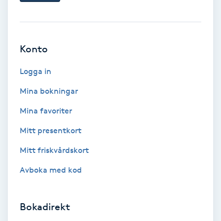
Tvätt & Fön
V
Vaccination
Konto
Vampyrbehandling
Logga in
Mina bokningar
Vaxning
Mina favoriter
Vaxning brasiliansk
Mitt presentkort
Mitt friskvårdskort
Veterinär
Avboka med kod
Vibrationsmassage
Bokadirekt
Vinyasa Yoga