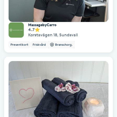
Personlig tränare
MassagebyCarro
Picolaser
4.7
Korstavägen 18
,
Sundsvall
Piercing
Presentkort
Friskvård
Branschorg.
Pigmentbehandling
Pigmentfläckar
Plastikkirurgi
Powder brows
Power Yoga