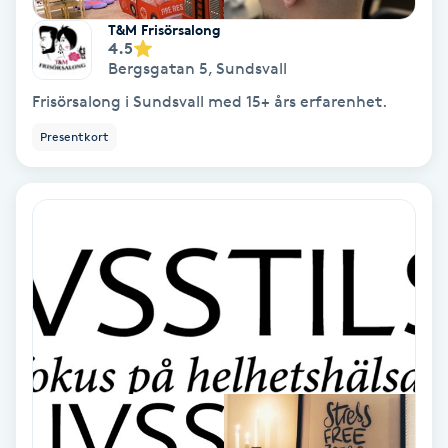
T&M Frisörsalong
Keratinbehandling
4.5
Bergsgatan 5
,
Sundsvall
Kinesiologi
Frisörsalong i Sundsvall med 15+ års erfarenhet.
Presentkort
Kinesisk medicin
Kiropraktik
Klangmassage
Klippning
Klippning & Slingor
Klippning ungdom