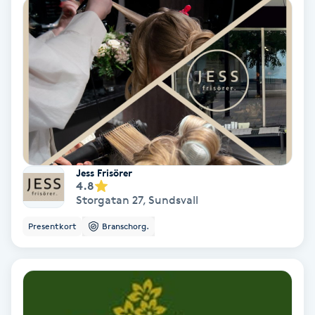
Skoinlägg
Skägg
Skäggfärgning
Skäggklippning
Jess Frisörer
Skäggtrimmning
4.8
Storgatan 27
,
Sundsvall
Skönhet
Presentkort
Branschorg.
Slingor
Sockring