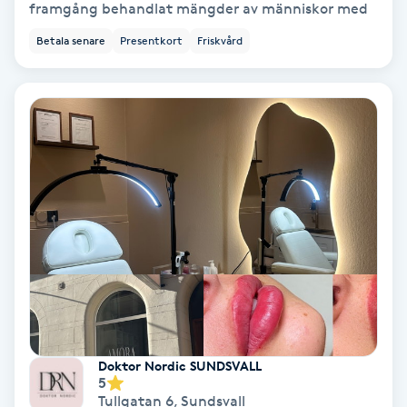
framgång behandlat mängder av människor med
Fotmassage
Betala senare
Presentkort
Friskvård
Fotsvamp
Fotvård
Fransar
Fransborttagning
Fransfärgning
Fransförlängning
Doktor Nordic SUNDSVALL
Fransförlängning Megavolym
5
Tullgatan 6
,
Sundsvall