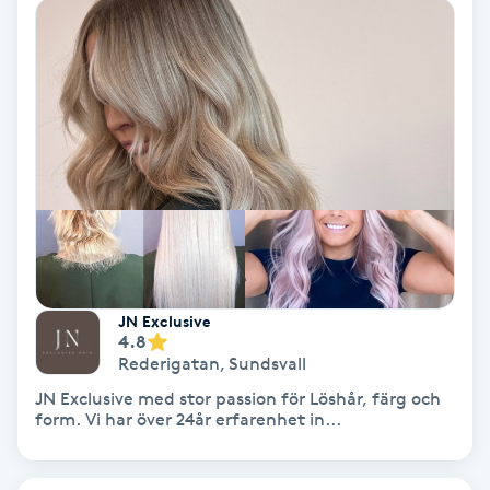
Nagelförlängning akryl
Nagelförlängning gelé
Nagelförlängning glasfiber
Nagelförlängning silke
Nagelförstärkning
JN Exclusive
4.8
Nagelklippning
Rederigatan
,
Sundsvall
JN Exclusive med stor passion för Löshår, färg och
form. Vi har över 24år erfarenhet in...
Nagelsvamp
Nageltrång