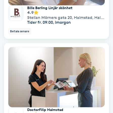
Bille Berling Linjär skönhet
4.9
Nagelförlängning akryl
Stellan Mörners gata 20, Halmstad
,
Halmstad
Tider fr. 09:00, Imorgon
Nagelförlängning gelé
Betala senare
Nagelförlängning glasfiber
Nagelförlängning silke
Nagelförstärkning
Nagelklippning
Nagelsvamp
DoctorFilip Halmstad
Nageltrång