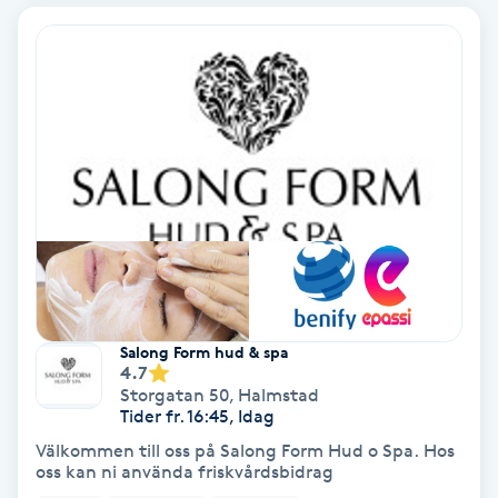
Bottenfärg
Brynformning
Brynfärgning
Brynplockning
Bröllopsuppsättning
C
Salong Form hud & spa
4.7
Celluliter
Storgatan 50
,
Halmstad
Tider fr. 16:45, Idag
Coachning
Välkommen till oss på Salong Form Hud o Spa. Hos
oss kan ni använda friskvårdsbidrag