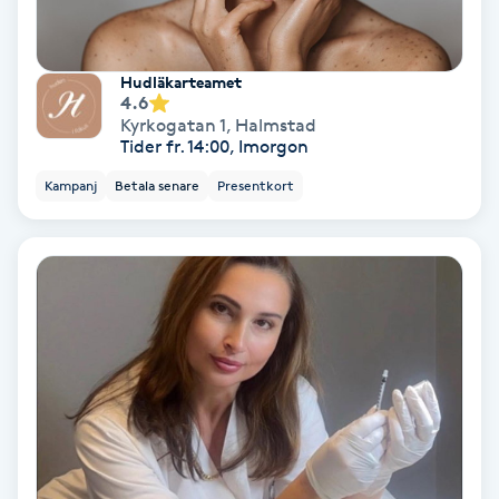
Medium
Hudläkarteamet
Megavolymfransar
4.6
Kyrkogatan 1
,
Halmstad
Tider fr. 14:00, Imorgon
Melasma
Kampanj
Betala senare
Presentkort
Mesoterapi
MicroPen
Microshading
Mixfransar
N
Nagelförlängning