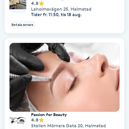
4.8
Laholmsvägen 25
,
Halmstad
Personlig tränare
Tider fr. 11:50, tis 18 aug.
Betala senare
Picolaser
Piercing
Pigmentbehandling
Pigmentfläckar
Plastikkirurgi
Powder brows
Passion for Beauty
4.8
Power Yoga
Stellen Mörners Gata 20
,
Halmstad