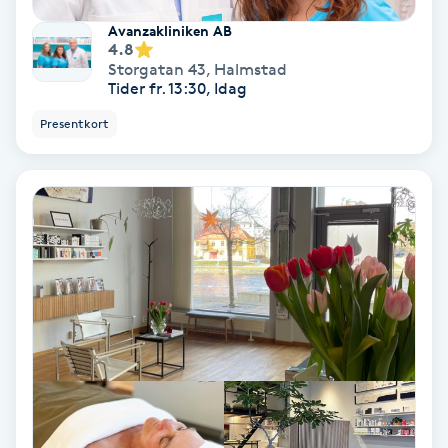
Färgning
Avanzakliniken AB
4.8
Storgatan 43
,
Halmstad
Föning
Tider fr. 13:30, Idag
G
Presentkort
Gel naglar
Gelenaglar
Gellack
Gellack med förstärkning
Gravidmassage
Gravidyoga