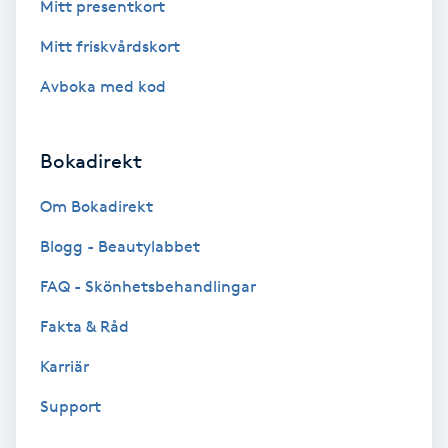
Tvätt & Fön
Mitt presentkort
V
Mitt friskvårdskort
Vaccination
Avboka med kod
Vampyrbehandling
Bokadirekt
Vaxning
Om Bokadirekt
Blogg - Beautylabbet
Vaxning brasiliansk
FAQ - Skönhetsbehandlingar
Veterinär
Fakta & Råd
Vibrationsmassage
Karriär
Support
Vinyasa Yoga