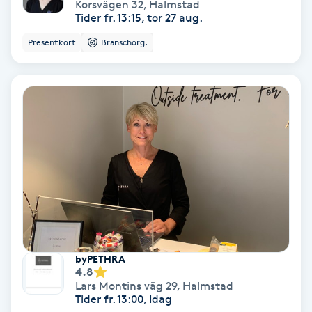
Korsvägen 32
,
Halmstad
Tider fr. 13:15, tor 27 aug.
Skoinlägg
Presentkort
Branschorg.
Skägg
Skäggfärgning
Skäggklippning
Skäggtrimmning
Skönhet
Slingor
byPETHRA
4.8
Lars Montins väg 29
,
Halmstad
Sockring
Tider fr. 13:00, Idag