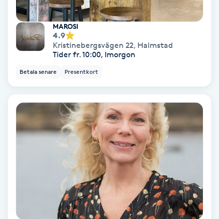
Regndroppsmassage
MAROSI
Reiki
4.9
Kristinebergsvägen 22
,
Halmstad
Tider fr. 10:00, Imorgon
Reikihealing
Betala senare
Presentkort
Reiki massage
Restorative Yoga
Rosacea
Rosenmetoden
Ryggmassage
S