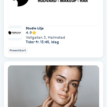
Lymfmassage
Läpptatuering
M
Studio Lilja
4.9
Makeup
Vallgatan 3
,
Halmstad
Tider fr. 13:45, Idag
Manikyr & Pedikyr
Presentkort
Massage
Medial vägledning
Medicinsk massage
Meditation