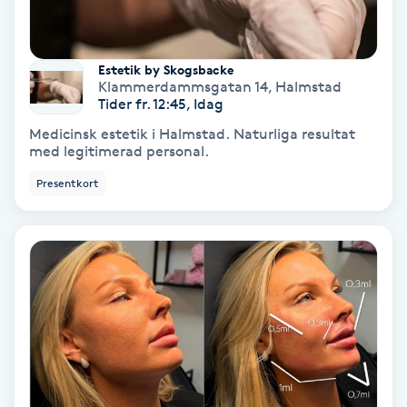
Koppningsmassage
Estetik by Skogsbacke
Kosmetisk tatuering
Klammerdammsgatan 14
,
Halmstad
Tider fr. 12:45, Idag
Medicinsk estetik i Halmstad. Naturliga resultat
Kostrådgivning
med legitimerad personal.
Presentkort
Kroppsinpackning
Kroppspeeling
Käkledsbehandling
Kärlbehandling
L