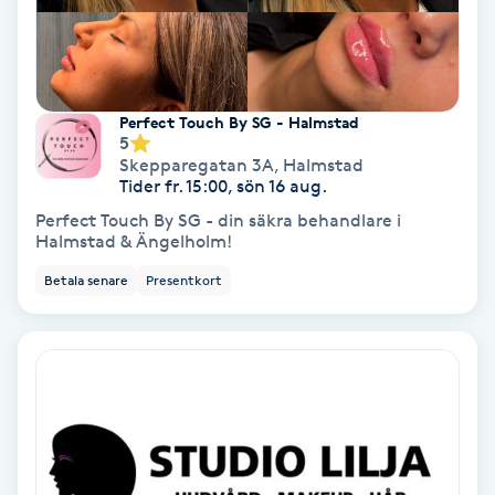
Laserbehandling
Lashlift Keratin
Perfect Touch By SG - Halmstad
LED-ljusterapi
5
Skepparegatan 3A
,
Halmstad
Tider fr. 15:00, sön 16 aug.
Liktornar
Perfect Touch By SG - din säkra behandlare i
Halmstad & Ängelholm!
LPG
Betala senare
Presentkort
LPG-behandling
LPG-massage
Luggklippning