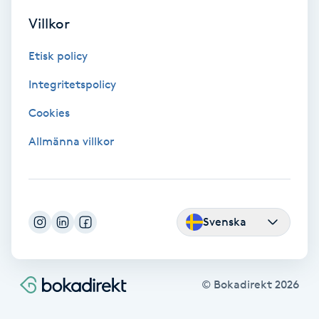
Volymfransar
Villkor
Etisk policy
Vårtor
Y
Integritetspolicy
Cookies
Yin Yoga
Allmänna villkor
Yoga
Yoga Nidra
Svenska
Yogamassage
Z
© Bokadirekt
2026
Zonterapi