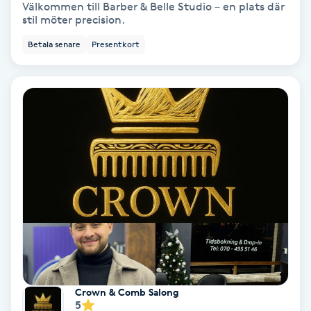
Extensions borttagning
Välkommen till Barber & Belle Studio – en plats där
stil möter precision.
Eyeliner-tatuering
Betala senare
Presentkort
F
Face framing
Faceliftmassage
Fet hårbotten
Fettreducering
Fibromassage
Fillers
Crown & Comb Salong
5