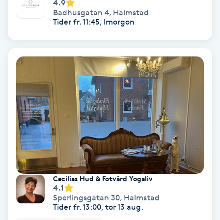
4.9
Badhusgatan 4
,
Halmstad
Tider fr. 11:45, Imorgon
Nagelvård
Naglar borttagning
Naglar reparation
Naprapati
Navelpiercing
NBE-massage
Cecilias Hud & Fotvård Yogaliv
4.1
Ny frisyr
Sperlingsgatan 30
,
Halmstad
O
Tider fr. 13:00, tor 13 aug.