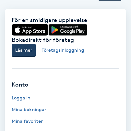
Terapi
Thaimassage
För en smidigare upplevelse
Toning
Bokadirekt för företag
Torr hårbotten
Läs mer
Företagsinloggning
Torrborstning
Triggerpunktsmassage
Konto
Logga in
Trådning
Mina bokningar
Träning
Mina favoriter