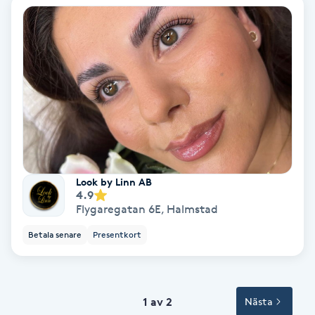
Svettbehandling
T
Tuina-massage
Taktil massage
Tandblekning
Look by Linn AB
4.9
Tandläkare
Flygaregatan 6E
,
Halmstad
Betala senare
Presentkort
Tatuering
Tatueringsborttagning
1 av 2
Nästa