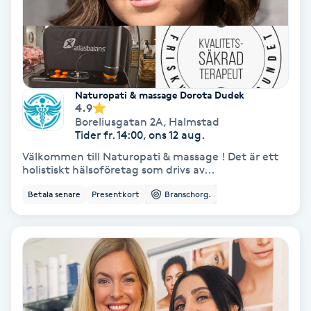
Hypnos
Hårborttagning
Hårbottenbehandling
Naturopati & massage Dorota Dudek
4.9
Boreliusgatan 2A
,
Halmstad
Hårförlängning
Tider fr. 14:00, ons 12 aug.
Välkommen till Naturopati & massage ! Det är ett
Hårvård
holistiskt hälsoföretag som drivs av...
Betala senare
Presentkort
Branschorg.
Hälsa
Hälsprickor
I
Idrottsmassage