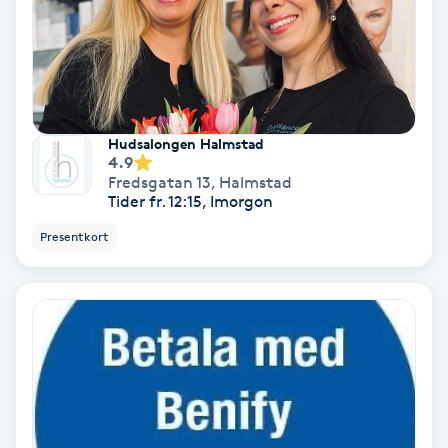
IPL
IPL hårborttagning
Hudsalongen Halmstad
IR-massage
4.9
Fredsgatan 13
,
Halmstad
J
Tider fr. 12:15, Imorgon
Japansk massage
Presentkort
K
K18
Katun fransar
Kemisk peeling