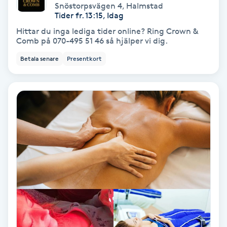
Snöstorpsvägen 4
,
Halmstad
Fotmassage
Tider fr. 13:15, Idag
Hittar du inga lediga tider online? Ring Crown &
Comb på 070-495 51 46 så hjälper vi dig.
Fotsvamp
Betala senare
Presentkort
Fotvård
Fransar
Fransborttagning
Fransfärgning
Fransförlängning
Fransförlängning Megavolym