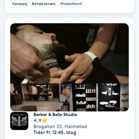
Color correction
Kampanj
Betala senare
Presentkort
Cryoterapi
D
Damklippning
Dermapen
Diamantslipning
E
Enzympeeling
Barber & Belle Studio
4.9
Extensions
Brogatan 33
,
Halmstad
Tider fr. 12:45, Idag