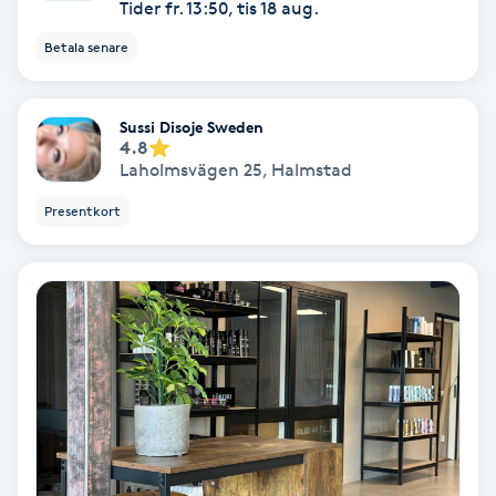
Tider fr. 13:50, tis 18 aug.
PRP (Platelet Rich Plasma)
Betala senare
PRX-T33
Sussi Disoje Sweden
4.8
Laholmsvägen 25
,
Halmstad
Psoriasis
Presentkort
PT
R
Radiofrekvens
Rakning
Reflexologi