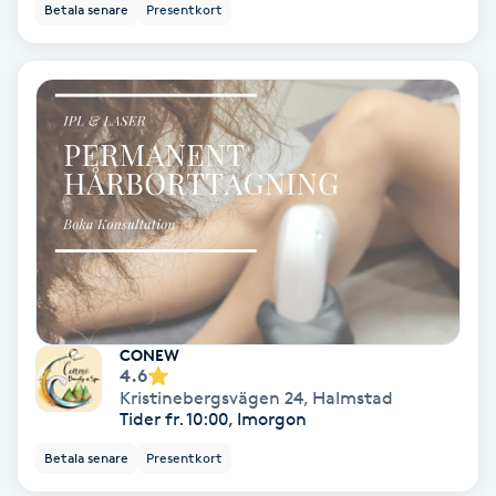
Betala senare
Presentkort
Olaplex
Olaplexbehandling
Ombre
Ombre brows
Ombre naglar
Optiker
CONEW
4.6
Ortobionomi
Kristinebergsvägen 24
,
Halmstad
Tider fr. 10:00, Imorgon
Ortopedi
Betala senare
Presentkort