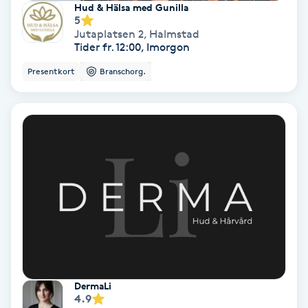
Hud & Hälsa med Gunilla
5
Samtalsterapi
Jutaplatsen 2
,
Halmstad
Tider fr. 12:00, Imorgon
Senioryoga
Presentkort
Branschorg.
Shiatsu
Singelfransar
Sjukgymnastik
Skalpmassage
Skinbooster
DermaLi
Sklerosering
4.9