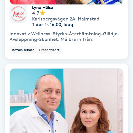
Lynx Hälsa
Fransförlängning Volym
4.7
Karlsbergsvägen 2A
,
Halmstad
Tider fr. 16:00, Idag
Fransk manikyr
Innovativ Wellness. Styrka-Återhämtning-Glädje-
Avslappning-Skönhet. Må bra inifrån!
Fransrengöring
Betala senare
Presentkort
Frekvensterapi
Friskvård
Friskvårdsmassage
Frisör
Funktionsanalys