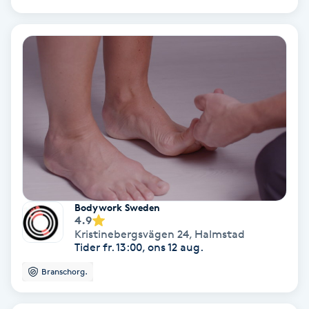
Spa
Spa manikyr & pedikyr
Spa-manikyr
Spa-pedikyr
Spraytan
Bodywork Sweden
Stylist
4.9
Kristinebergsvägen 24
,
Halmstad
Tider fr. 13:00, ons 12 aug.
Sugaring
Branschorg.
Svensk massage