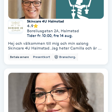
Hollywood Peel
Hot Stone Massage
Skincare 4U Halmstad
4.9
Boreliusgatan 2A
,
Halmstad
Hot yoga
Tider fr. 10:00, fre 14 aug.
Hej och välkommen till mig och min salong
Hudföryngring
Skincare 4U Halmstad. Jag heter Camilla och är ...
Betala senare
Presentkort
Branschorg.
Huduppstramning
Hudvård
Hyaluronsyra
Hyperhidros