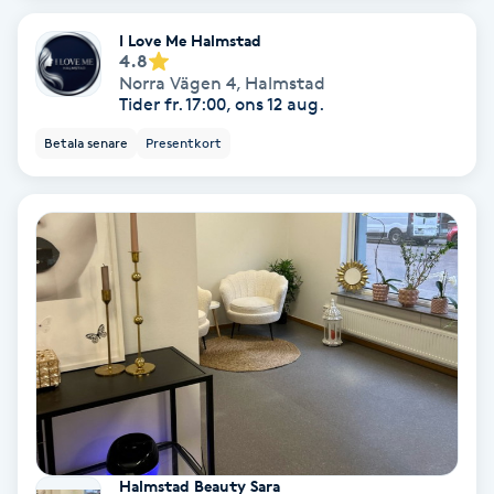
Osteopati
I Love Me Halmstad
P
4.8
Norra Vägen 4
,
Halmstad
Tider fr. 17:00, ons 12 aug.
Paraffinbehandling
Betala senare
Presentkort
Pedikyr
Pensionärklippning
Permanent
Permanent hårborttagning
Permanent ögonbrynsmakeup
Personal shopper
Halmstad Beauty Sara