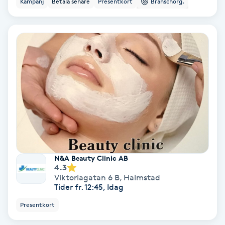
Kampanj
Betala senare
Presentkort
Branschorg.
Ansiktsbehandling djuprengörande
B
Babylights
Balayage
Bambumassage
Barber
N&A Beauty Clinic AB
Barnklippning
4.3
Viktoriagatan 6 B
,
Halmstad
Tider fr. 12:45, Idag
BIAB
Presentkort
Blowout