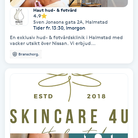
Haut hud- & fotvård
4.9
Gruppträning
Sven Jonsons gata 2A
,
Halmstad
Tider fr. 13:30, Imorgon
Gua Sha-massage
En exklusiv hud- & fotvårdsklinik i Halmstad med
H
vacker utsikt över Nissan. Vi erbjud...
Branschorg.
Hatha Yoga
Headspa
Healing
Herrklippning
HIFU