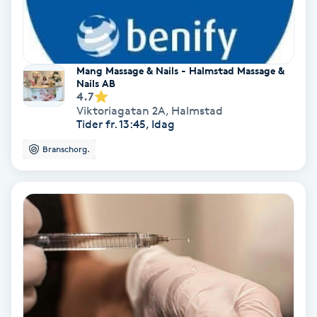
Keratinbehandling
Kinesiologi
Mang Massage & Nails - Halmstad Massage &
Nails AB
4.7
Kinesisk medicin
Viktoriagatan 2A
,
Halmstad
Tider fr. 13:45, Idag
Kiropraktik
Branschorg.
Klangmassage
Klippning
Klippning & Slingor
Klippning ungdom