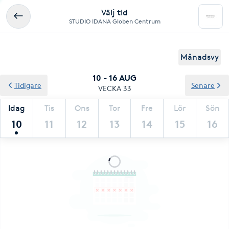
Välj tid
STUDIO IDANA Globen Centrum
Månadsvy
10 - 16 AUG
Tidigare
Senare
VECKA 33
Idag
Tis
Ons
Tor
Fre
Lör
Sön
10
11
12
13
14
15
16