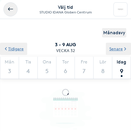
Välj tid
STUDIO IDANA Globen Centrum
Månadsvy
3 - 9 AUG
Tidigare
Senare
VECKA 32
Mån
Tis
Ons
Tor
Fre
Lör
Idag
3
4
5
6
7
8
9