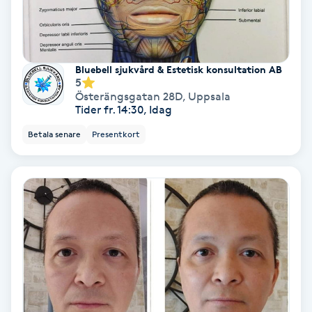
Keratinbehandling
Kinesiologi
Bluebell sjukvård & Estetisk konsultation AB
5
Österängsgatan 28D
,
Uppsala
Kinesisk medicin
Tider fr. 14:30, Idag
Betala senare
Presentkort
Kiropraktik
Klangmassage
Klippning
Klippning & Slingor
Klippning ungdom