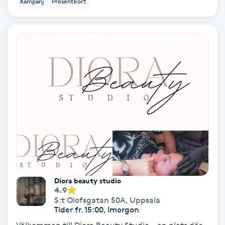
Kampanj
Presentkort
Ansiktsbehandling djuprengörande
B
Babylights
Balayage
Bambumassage
Barber
Barnklippning
Diora beauty studio
4.9
BIAB
S:t Olofsgatan 50A
,
Uppsala
Tider fr. 15:00, Imorgon
Blowout