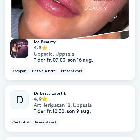
Samtalsterapi
Senioryoga
Ice Beauty
Shiatsu
4.3
Uppsala
,
Uppsala
Tider fr. 07:00, sön 16 aug.
Singelfransar
Kampanj
Betala senare
Presentkort
Sjukgymnastik
Dr Britt Estetik
D
4.9
Skalpmassage
Artillerigatan 12
,
Uppsala
Tider fr. 10:30, sön 9 aug.
Skinbooster
Certifikat
Presentkort
Sklerosering