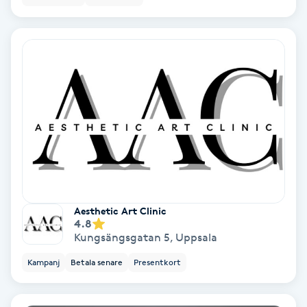
Spa
Spa manikyr & pedikyr
Spa-manikyr
Spa-pedikyr
Spraytan
Aesthetic Art Clinic
Stylist
4.8
Kungsängsgatan 5
,
Uppsala
Sugaring
Kampanj
Betala senare
Presentkort
Svensk massage