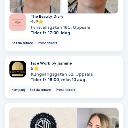
Koppningsmassage
The Beauty Diary
4.9
Kosmetisk tatuering
Fyrisvallsgatan 18C
,
Uppsala
Tider fr. 17:00, Idag
Kostrådgivning
Betala senare
Presentkort
Kroppsinpackning
Face Work by jasmine
5
Kungsängsgatan 52
,
Uppsala
Kroppspeeling
Tider fr. 18:00, mån 10 aug.
Kampanj
Betala senare
Presentkort
Käkledsbehandling
Kärlbehandling
L