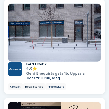
Nagelvård
Naglar borttagning
Naglar reparation
Naprapati
GAN Estetik
Navelpiercing
4.9
Gerd Enequists gata 16
,
Uppsala
Tider fr. 10:00, Idag
NBE-massage
Kampanj
Betala senare
Presentkort
Ny frisyr
O