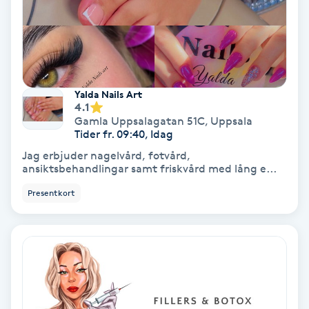
Hypnos
Hårborttagning
Hårbottenbehandling
Yalda Nails Art
4.1
Gamla Uppsalagatan 51C
,
Uppsala
Hårförlängning
Tider fr. 09:40, Idag
Jag erbjuder nagelvård, fotvård,
Hårvård
ansiktsbehandlingar samt friskvård med lång e...
Presentkort
Hälsa
Hälsprickor
I
Idrottsmassage