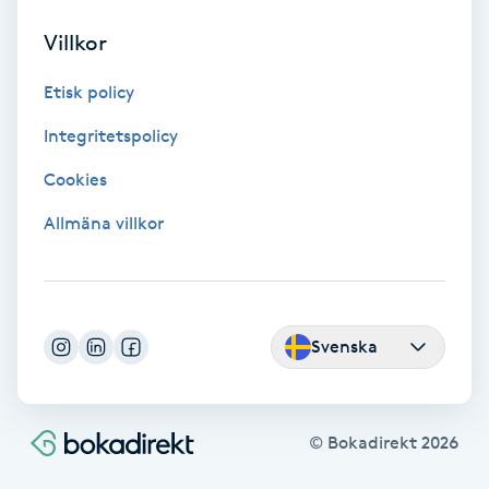
Volymfransar
Villkor
Vårtor
Etisk policy
Y
Integritetspolicy
Yin Yoga
Cookies
Allmäna villkor
Yoga
Yoga Nidra
Svenska
Yogamassage
Z
© Bokadirekt
2026
Zonterapi