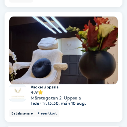
Nagelförlängning akryl
Nagelförlängning gelé
Nagelförlängning glasfiber
Nagelförlängning silke
Nagelförstärkning
VackerUppsala
4.9
Nagelklippning
Märstagatan 2
,
Uppsala
Tider fr. 13:30, mån 10 aug.
Nagelsvamp
Betala senare
Presentkort
Nageltrång