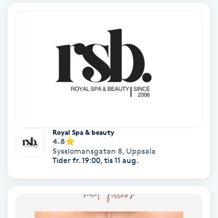
Osteopati
P
Paraffinbehandling
Pedikyr
Pensionärklippning
Permanent
Royal Spa & beauty
4.8
Sysslomansgatan 8
,
Uppsala
Permanent hårborttagning
Tider fr. 19:00, tis 11 aug.
Permanent ögonbrynsmakeup
Personal shopper