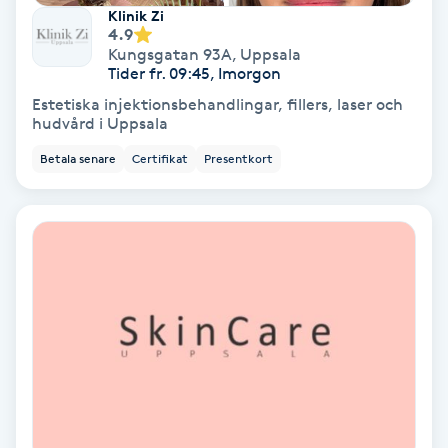
Extensions borttagning
Klinik Zi
4.9
Kungsgatan 93A
,
Uppsala
Eyeliner-tatuering
Tider fr. 09:45, Imorgon
F
Estetiska injektionsbehandlingar, fillers, laser och
hudvård i Uppsala
Face framing
Betala senare
Certifikat
Presentkort
Faceliftmassage
Fet hårbotten
Fettreducering
Fibromassage
Fillers