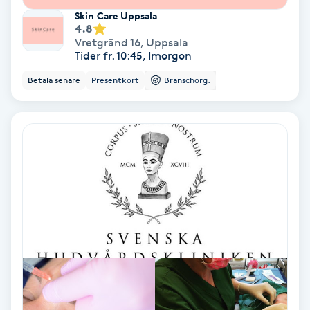
Skin Care Uppsala
Fotmassage
4.8
Vretgränd 16
,
Uppsala
Tider fr. 10:45, Imorgon
Fotsvamp
Betala senare
Presentkort
Branschorg.
Fotvård
Fransar
Fransborttagning
Fransfärgning
Fransförlängning
Fransförlängning Megavolym