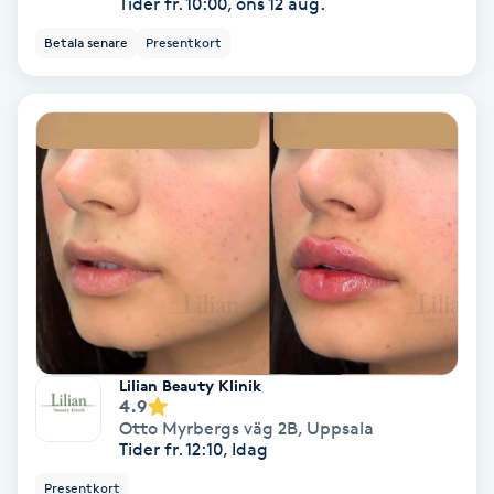
Tider fr. 10:00, ons 12 aug.
Medium
Betala senare
Presentkort
Megavolymfransar
Melasma
Mesoterapi
MicroPen
Microshading
Lilian Beauty Klinik
Mixfransar
4.9
Otto Myrbergs väg 2B
,
Uppsala
N
Tider fr. 12:10, Idag
Nagelförlängning
Presentkort