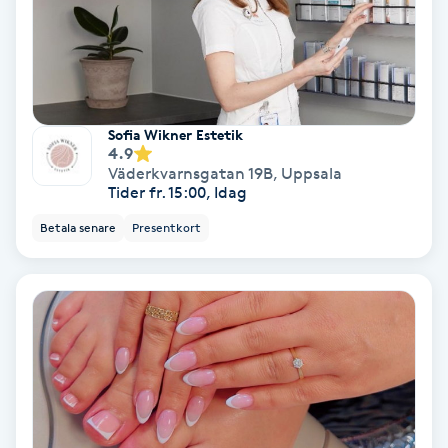
Hollywood Peel
Hot Stone Massage
Hot yoga
Sofia Wikner Estetik
4.9
Väderkvarnsgatan 19B
,
Uppsala
Hudföryngring
Tider fr. 15:00, Idag
Betala senare
Presentkort
Huduppstramning
Hudvård
Hyaluronsyra
Hyperhidros