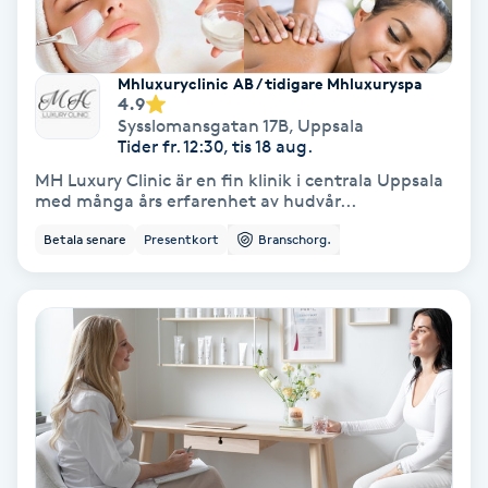
Färgning
Mhluxuryclinic AB / tidigare Mhluxuryspa
Föning
4.9
Sysslomansgatan 17B
,
Uppsala
G
Tider fr. 12:30, tis 18 aug.
Gel naglar
MH Luxury Clinic är en fin klinik i centrala Uppsala
med många års erfarenhet av hudvår...
Gelenaglar
Betala senare
Presentkort
Branschorg.
Gellack
Gellack med förstärkning
Gravidmassage
Gravidyoga