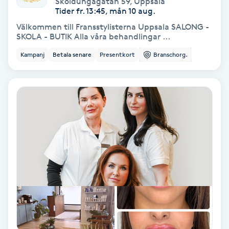
Sköldungagatan 59
,
Uppsala
Color correction
Tider fr. 13:45, mån 10 aug.
Välkommen till Fransstylisterna Uppsala SALONG -
Cryoterapi
SKOLA - BUTIK Alla våra behandlingar ...
D
Kampanj
Betala senare
Presentkort
Branschorg.
Damklippning
Dermapen
Diamantslipning
E
Enzympeeling
Extensions