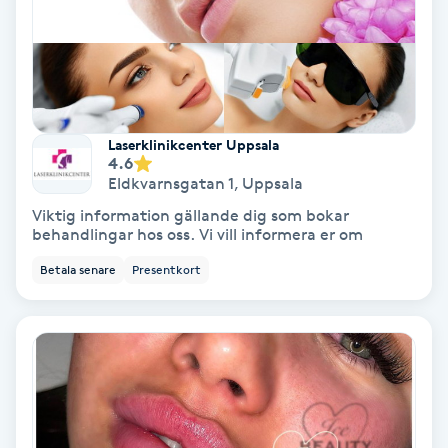
Regndroppsmassage
Reiki
Reikihealing
Laserklinikcenter Uppsala
4.6
Reiki massage
Eldkvarnsgatan 1
,
Uppsala
Viktig information gällande dig som bokar
behandlingar hos oss. Vi vill informera er om
Restorative Yoga
Betala senare
Presentkort
Rosacea
Rosenmetoden
Ryggmassage
S