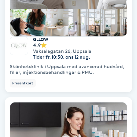
Gruppträning
Gua Sha-massage
GLLOW
H
4.9
Vaksalagatan 26
,
Uppsala
Tider fr. 10:30, ons 12 aug.
Hatha Yoga
Skönhetsklinik i Uppsala med avancerad hudvård,
filler, injektionsbehandlingar & PMU.
Headspa
Presentkort
Healing
Herrklippning
HIFU