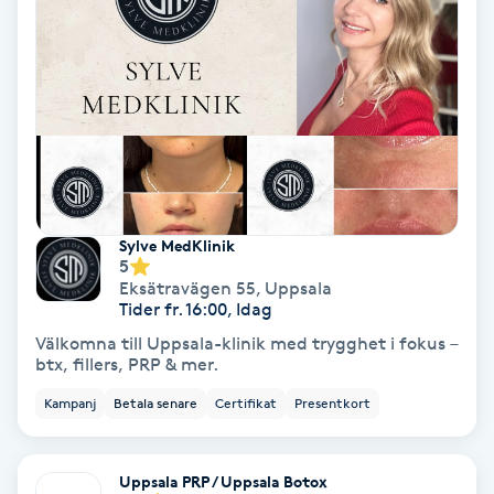
Laserbehandling
Lashlift Keratin
LED-ljusterapi
Liktornar
Sylve MedKlinik
LPG
5
Eksätravägen 55
,
Uppsala
Tider fr. 16:00, Idag
LPG-behandling
Välkomna till Uppsala-klinik med trygghet i fokus –
btx, fillers, PRP & mer.
LPG-massage
Kampanj
Betala senare
Certifikat
Presentkort
Luggklippning
Uppsala PRP / Uppsala Botox