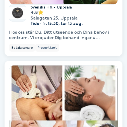
Svenska HK - Uppsala
Fransförlängning Volym
4.8
Salagatan 23
,
Uppsala
Tider fr. 15:30, tor 13 aug.
Fransk manikyr
Hos oss står Du, Ditt utseende och Dina behov i
centrum. Vi erbjuder Dig behandlingar u...
Fransrengöring
Betala senare
Presentkort
Frekvensterapi
Friskvård
Friskvårdsmassage
Frisör
Funktionsanalys