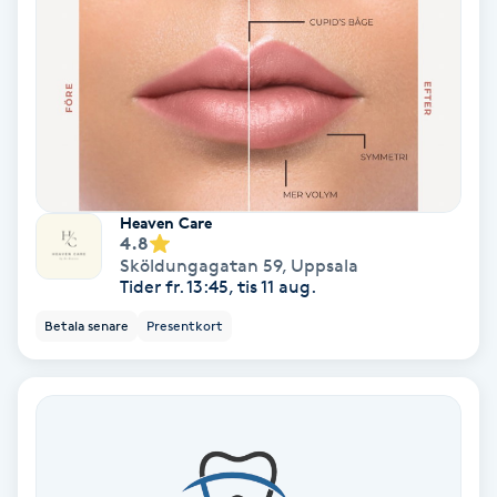
Personlig tränare
Picolaser
Piercing
Heaven Care
Pigmentbehandling
4.8
Sköldungagatan 59
,
Uppsala
Tider fr. 13:45, tis 11 aug.
Pigmentfläckar
Betala senare
Presentkort
Plastikkirurgi
Powder brows
Power Yoga