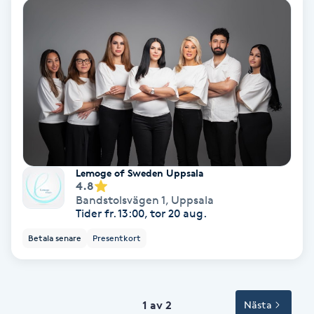
Svettbehandling
T
Tuina-massage
Taktil massage
Tandblekning
Lemoge of Sweden Uppsala
4.8
Tandläkare
Bandstolsvägen 1
,
Uppsala
Tider fr. 13:00, tor 20 aug.
Tatuering
Betala senare
Presentkort
Tatueringsborttagning
1 av 2
Nästa