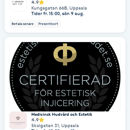
Lymfmassage
4.9
Kungsgatan 66B
,
Uppsala
Tider fr. 15:00, sön 9 aug.
Läpptatuering
Betala senare
Presentkort
M
Makeup
Manikyr & Pedikyr
Massage
Medial vägledning
Medicinsk massage
Medicinsk Hudvård och Estetik
4.9
Meditation
Skolgatan 31
,
Uppsala