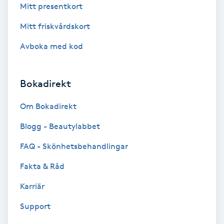
Tvätt & Fön
Mitt presentkort
V
Mitt friskvårdskort
Vaccination
Avboka med kod
Vampyrbehandling
Bokadirekt
Vaxning
Om Bokadirekt
Vaxning brasiliansk
Blogg - Beautylabbet
FAQ - Skönhetsbehandlingar
Veterinär
Fakta & Råd
Vibrationsmassage
Karriär
Support
Vinyasa Yoga