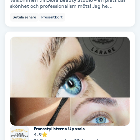
Välkommen till Diora Beauty Studio – en plats där
skönhet och professionalism möts! Jag he...
Bottenfärg
Betala senare
Presentkort
Brynformning
Brynfärgning
Brynplockning
Bröllopsuppsättning
C
Celluliter
Coachning
Fransstylisterna Uppsala
4.9