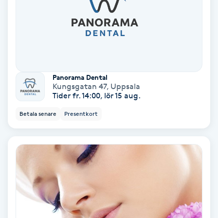
PRP (Platelet Rich Plasma)
PRX-T33
Psoriasis
Panorama Dental
Kungsgatan 47
,
Uppsala
Tider fr. 14:00, lör 15 aug.
PT
Betala senare
Presentkort
R
Radiofrekvens
Rakning
Reflexologi