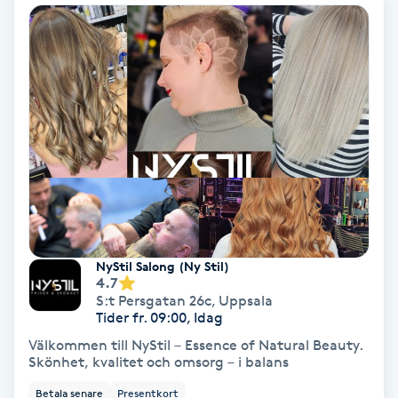
Skoinlägg
Skägg
Skäggfärgning
Skäggklippning
Skäggtrimmning
NyStil Salong (Ny Stil)
Skönhet
4.7
S:t Persgatan 26c
,
Uppsala
Tider fr. 09:00, Idag
Slingor
Välkommen till NyStil – Essence of Natural Beauty.
Skönhet, kvalitet och omsorg – i balans
Sockring
Betala senare
Presentkort