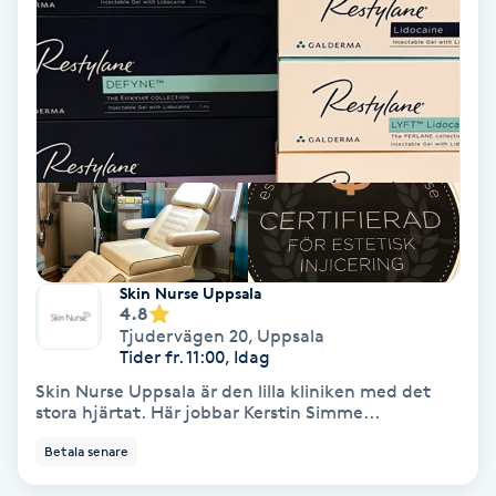
Olaplex
Olaplexbehandling
Ombre
Ombre brows
Ombre naglar
Skin Nurse Uppsala
4.8
Optiker
Tjudervägen 20
,
Uppsala
Tider fr. 11:00, Idag
Skin Nurse Uppsala är den lilla kliniken med det
Ortobionomi
stora hjärtat. Här jobbar Kerstin Simme...
Betala senare
Ortopedi