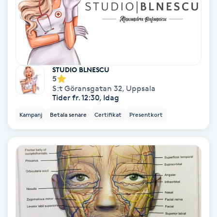
IPL
IPL hårborttagning
STUDIO BLNESCU
IR-massage
5
S:t Göransgatan 32
,
Uppsala
J
Tider fr. 12:30, Idag
Japansk massage
Kampanj
Betala senare
Certifikat
Presentkort
K
K18
Katun fransar
Kemisk peeling