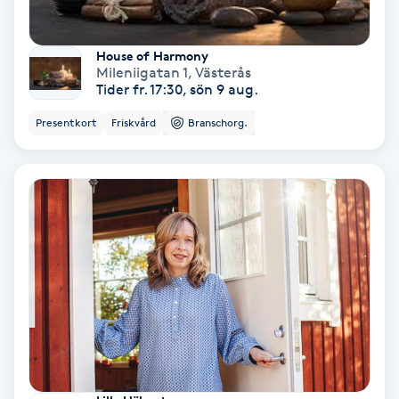
Keratinbehandling
House of Harmony
Mileniigatan 1
,
Västerås
Kinesiologi
Tider fr. 17:30, sön 9 aug.
Presentkort
Friskvård
Branschorg.
Kinesisk medicin
Kiropraktik
Klangmassage
Klippning
Klippning & Slingor
Klippning ungdom