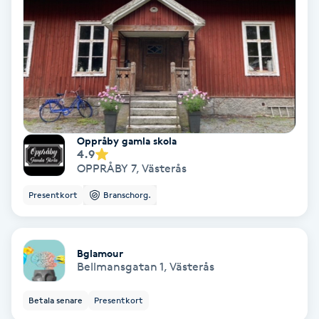
Färgning
Föning
G
Gel naglar
Oppråby gamla skola
4.9
Gelenaglar
OPPRÅBY 7
,
Västerås
Presentkort
Branschorg.
Gellack
Gellack med förstärkning
Bglamour
Bellmansgatan 1
,
Västerås
Gravidmassage
Betala senare
Presentkort
Gravidyoga