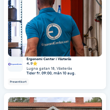
Fransförlängning Volym
Fransk manikyr
Fransrengöring
Frekvensterapi
Ergonomi Center i Västerås
Friskvård
4.9
Lugna gatan 18
,
Västerås
Tider fr. 09:00, mån 10 aug.
Friskvårdsmassage
Presentkort
Frisör
Funktionsanalys