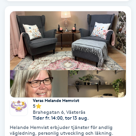
Gruppträning
Gua Sha-massage
H
Hatha Yoga
Headspa
Healing
Veras Helande Hemvist
5
Herrklippning
Brahegatan 6
,
Västerås
Tider fr. 14:00, tor 13 aug.
HIFU
Helande Hemvist erbjuder tjänster för andlig
vägledning, personlig utveckling och läkning.