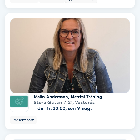
Color correction
Cryoterapi
D
Damklippning
Dermapen
Diamantslipning
E
Malin Andersson, Mental Träning
Stora Gatan 7-21
,
Västerås
Enzympeeling
Tider fr. 20:00, sön 9 aug.
Presentkort
Extensions