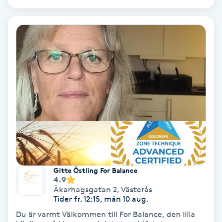
Ansiktsbehandling djuprengörande
B
Babylights
Balayage
Bambumassage
Barber
Barnklippning
Gitte Östling For Balance
4.9
BIAB
Åkarhagsgatan 2
,
Västerås
Tider fr. 12:15, mån 10 aug.
Du är varmt Välkommen till For Balance, den lilla
Blowout