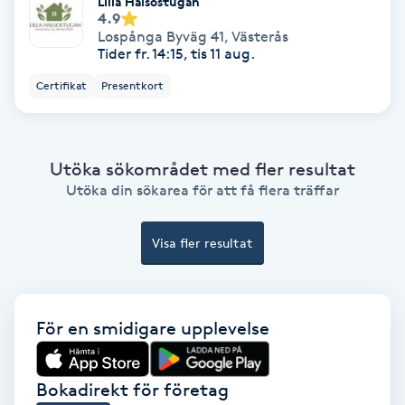
Lilla Hälsostugan
4.9
Koppningsmassage
Lospånga Byväg 41
,
Västerås
Tider fr. 14:15, tis 11 aug.
Kosmetisk tatuering
Certifikat
Presentkort
Kostrådgivning
Utöka sökområdet med fler resultat
Kroppsinpackning
Utöka din sökarea för att få flera träffar
Kroppspeeling
Visa fler resultat
Käkledsbehandling
För en smidigare upplevelse
Kärlbehandling
L
Bokadirekt för företag