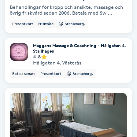
Hypnos
Behandlingar för kropp och ansikte, massage och
övrig friskvård sedan 2006. Betala med Swi...
Hårborttagning
Presentkort
Friskvård
Branschorg.
Hårbottenbehandling
Maggans Massage & Coachning - Hållgatan 4.
Stallhagen
4.8
Hårförlängning
Hållgatan 4
,
Västerås
Betala senare
Presentkort
Branschorg.
Hårvård
Hälsa
Hälsprickor
I
Idrottsmassage