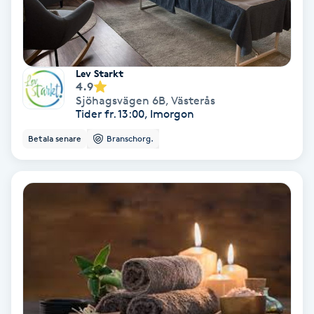
IPL
IPL hårborttagning
Lev Starkt
4.9
Sjöhagsvägen 6B
,
Västerås
IR-massage
Tider fr. 13:00, Imorgon
J
Betala senare
Branschorg.
Japansk massage
K
K18
Katun fransar
Kemisk peeling