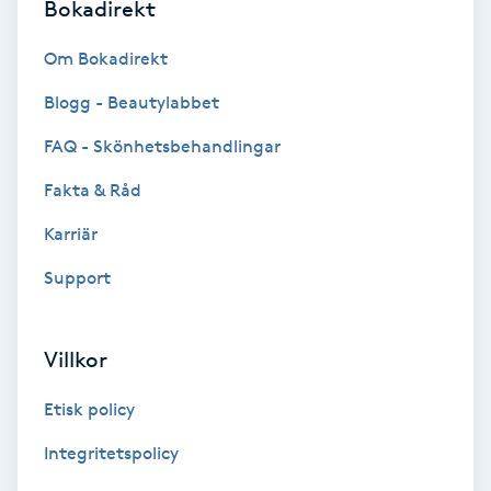
Lymfmassage
Bokadirekt
Om Bokadirekt
Läpptatuering
M
Blogg - Beautylabbet
FAQ - Skönhetsbehandlingar
Makeup
Fakta & Råd
Manikyr & Pedikyr
Karriär
Massage
Support
Medial vägledning
Villkor
Medicinsk massage
Etisk policy
Integritetspolicy
Meditation