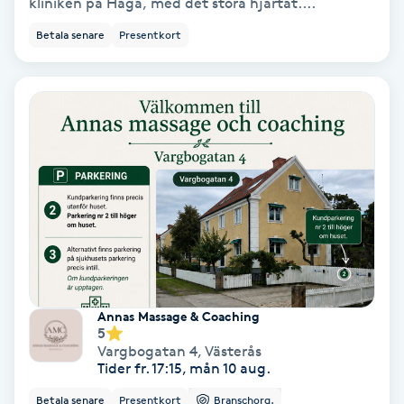
kliniken på Haga, med det stora hjärtat....
Betala senare
Presentkort
Bottenfärg
Brynformning
Brynfärgning
Brynplockning
Bröllopsuppsättning
C
Celluliter
Annas Massage & Coaching
5
Vargbogatan 4
,
Västerås
Coachning
Tider fr. 17:15, mån 10 aug.
Betala senare
Presentkort
Branschorg.