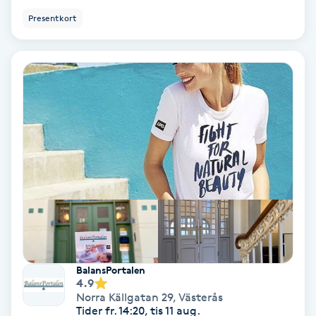
Hollywood Peel
Presentkort
Hot Stone Massage
Hot yoga
Hudföryngring
Huduppstramning
Hudvård
Hyaluronsyra
BalansPortalen
4.9
Hyperhidros
Norra Källgatan 29
,
Västerås
Tider fr. 14:20, tis 11 aug.