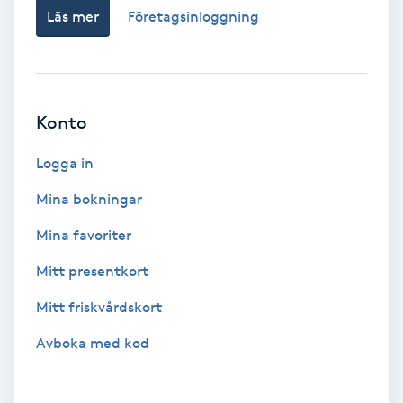
Laserbehandling
Läs mer
Företagsinloggning
Lashlift Keratin
LED-ljusterapi
Konto
Liktornar
Logga in
Mina bokningar
LPG
Mina favoriter
LPG-behandling
Mitt presentkort
LPG-massage
Mitt friskvårdskort
Avboka med kod
Luggklippning