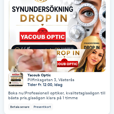
Extensions borttagning
Eyeliner-tatuering
F
Face framing
Faceliftmassage
Fet hårbotten
Yacoub Optic
Fettreducering
Pilfinksgatan 3
,
Västerås
Tider fr. 12:00, Idag
Fibromassage
Boka nu!Professionell optiker, kvalitetsglasögon till
bästa pris,glasögon klara på 1 timme
Fillers
Betala senare
Presentkort