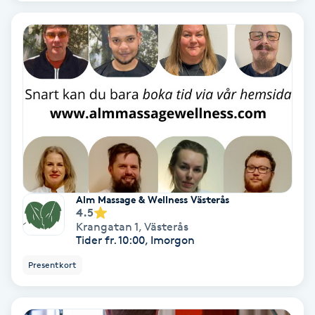
Fotmassage
Fotsvamp
Fotvård
Fransar
Fransborttagning
Alm Massage & Wellness Västerås
4.5
Fransfärgning
Krangatan 1
,
Västerås
Tider fr. 10:00, Imorgon
Fransförlängning
Presentkort
Fransförlängning Megavolym