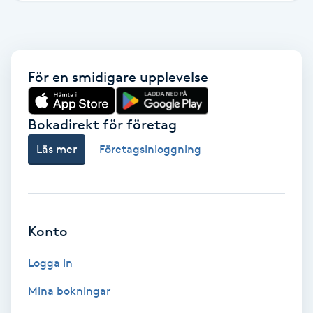
Brynformning
Brynfärgning
För en smidigare upplevelse
Brynplockning
Bokadirekt för företag
Bröllopsuppsättning
Läs mer
Företagsinloggning
C
Celluliter
Konto
Coachning
Logga in
Color correction
Mina bokningar