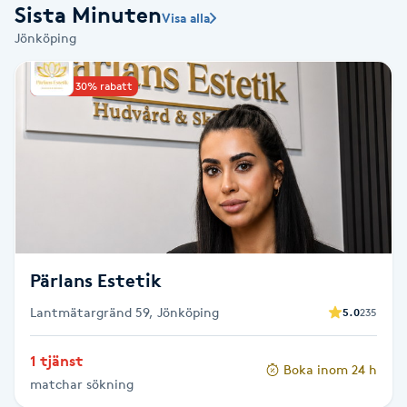
Sista Minuten
Visa alla
Babylights
Jönköping
Balayage
Upp till 30% rabatt
Bambumassage
Barber
Barnklippning
Pärlans Estetik
BIAB
Lantmätargränd 59, Jönköping
5.0
235
Blowout
1 tjänst
Boka inom 24 h
matchar sökning
Bottenfärg