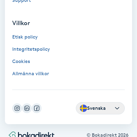
Support
F
Villkor
Face framing
Etisk policy
Faceliftmassage
Integritetspolicy
Fet hårbotten
Cookies
Allmänna villkor
Fettreducering
Fibromassage
Svenska
Fillers
Fotmassage
© Bokadirekt
2026