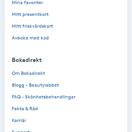
Cryoterapi
Mina favoriter
D
Mitt presentkort
Damklippning
Mitt friskvårdskort
Avboka med kod
Dermapen
Diamantslipning
Bokadirekt
E
Om Bokadirekt
Enzympeeling
Blogg - Beautylabbet
FAQ - Skönhetsbehandlingar
Extensions
Fakta & Råd
Extensions borttagning
Karriär
Eyeliner-tatuering