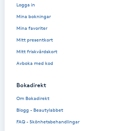
Logga in
Babylights
Mina bokningar
Mina favoriter
Balayage
Mitt presentkort
Bambumassage
Mitt friskvårdskort
Barber
Avboka med kod
Barnklippning
Bokadirekt
BIAB
Om Bokadirekt
Blogg - Beautylabbet
Blowout
FAQ - Skönhetsbehandlingar
Bottenfärg