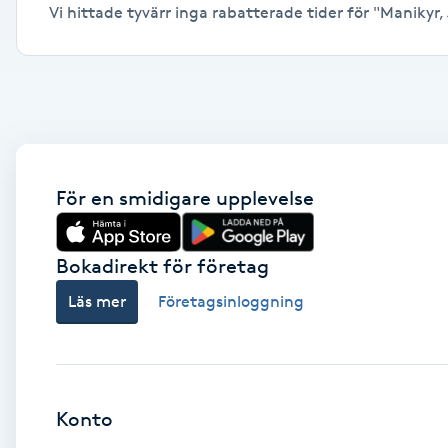
Vi hittade tyvärr inga rabatterade tider för "Manikyr, 
Alternativmedicin
Andningsmassage
Ansiktslyft utan kirurgi
Aromamassage
För en smidigare upplevelse
Ashtanga Yoga
Bokadirekt för företag
Ayurveda
Läs mer
Företagsinloggning
Ayurvedisk Massage
Ansiktsbehandling djuprengörande
Konto
B