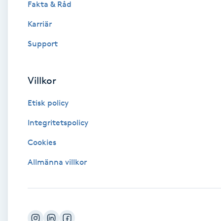
Fakta & Råd
Brynformning
Karriär
Support
Brynfärgning
Brynplockning
Villkor
Etisk policy
Bröllopsuppsättning
C
Integritetspolicy
Cookies
Celluliter
Allmänna villkor
Coachning
Color correction