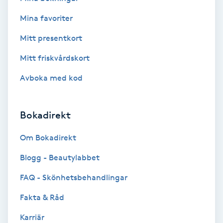
Cryoterapi
D
Mina favoriter
Mitt presentkort
Damklippning
Mitt friskvårdskort
Dermapen
Avboka med kod
Diamantslipning
E
Bokadirekt
Enzympeeling
Om Bokadirekt
Blogg - Beautylabbet
Extensions
FAQ - Skönhetsbehandlingar
Extensions borttagning
Fakta & Råd
Karriär
Eyeliner-tatuering