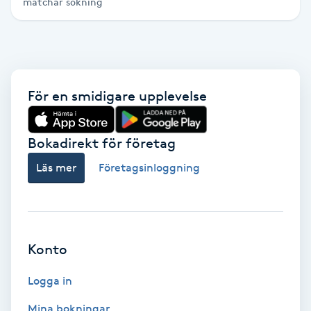
matchar sökning
Brynformning
Brynfärgning
För en smidigare upplevelse
Brynplockning
Bröllopsuppsättning
Bokadirekt för företag
C
Läs mer
Företagsinloggning
Celluliter
Coachning
Konto
Color correction
Logga in
Mina bokningar