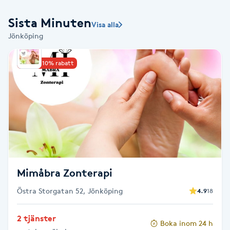
Babylights
Sista Minuten
Visa alla
Jönköping
Balayage
Upp till 10% rabatt
Bambumassage
Barber
Barnklippning
BIAB
Mimåbra Zonterapi
Blowout
Östra Storgatan 52, Jönköping
4.9
18
2 tjänster
Bottenfärg
Boka inom 24 h