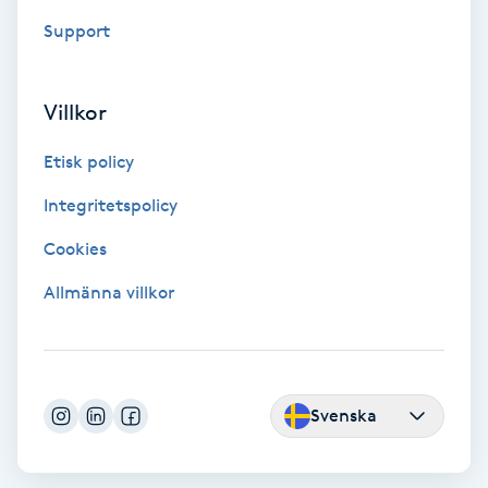
F
Support
Face framing
Villkor
Faceliftmassage
Etisk policy
Fet hårbotten
Integritetspolicy
Cookies
Fettreducering
Allmänna villkor
Fibromassage
Fillers
Svenska
Fotmassage