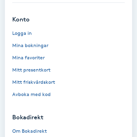
Babylights
Konto
Balayage
Logga in
Bambumassage
Mina bokningar
Mina favoriter
Barber
Mitt presentkort
Barnklippning
Mitt friskvårdskort
Avboka med kod
BIAB
Blowout
Bokadirekt
Bottenfärg
Om Bokadirekt