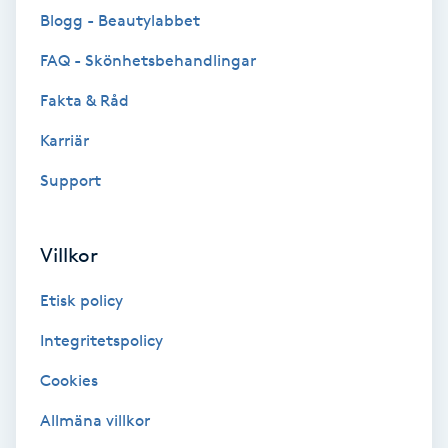
Blogg - Beautylabbet
Brynformning
FAQ - Skönhetsbehandlingar
Brynfärgning
Fakta & Råd
Karriär
Brynplockning
Support
Bröllopsuppsättning
C
Villkor
Celluliter
Etisk policy
Coachning
Integritetspolicy
Cookies
Color correction
Allmäna villkor