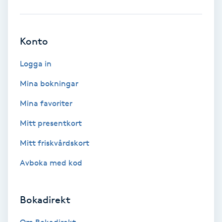
Babylights
Konto
Balayage
Logga in
Bambumassage
Mina bokningar
Barber
Mina favoriter
Mitt presentkort
Barnklippning
Mitt friskvårdskort
BIAB
Avboka med kod
Blowout
Bokadirekt
Bottenfärg