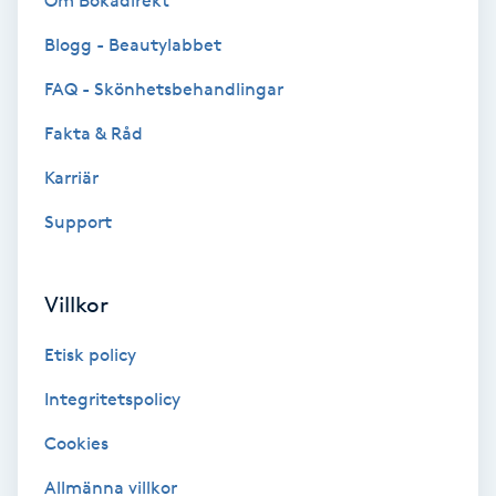
Om Bokadirekt
Brynformning
Blogg - Beautylabbet
FAQ - Skönhetsbehandlingar
Brynfärgning
Fakta & Råd
Brynplockning
Karriär
Support
Bröllopsuppsättning
C
Villkor
Celluliter
Etisk policy
Coachning
Integritetspolicy
Color correction
Cookies
Allmänna villkor