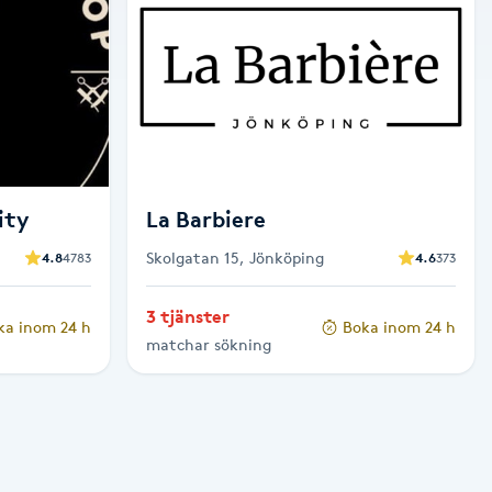
ity
La Barbiere
Skolgatan 15, Jönköping
4.8
4783
4.6
373
3 tjänster
ka inom 24 h
Boka inom 24 h
matchar sökning