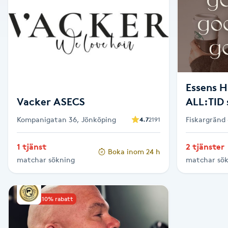
Alternativmedicin
Andningsmassage
Ansiktslyft utan kirurgi
Essens H
Aromamassage
Vacker ASECS
ALL:TID 
Kompanigatan 36, Jönköping
Fiskargränd
4.7
2191
Ashtanga Yoga
1 tjänst
2 tjänster
Boka inom 24 h
Ayurveda
matchar sökning
matchar sö
Ayurvedisk Massage
Upp till 10% rabatt
Ansiktsbehandling djuprengörande
B