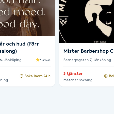
år och hud (Förr
salong)
Mister Barbershop C
 6, Jönköping
Barnarpsgatan 7, Jönköping
4.9
1235
3 tjänster
Boka inom 24 h
Bo
kning
matchar sökning