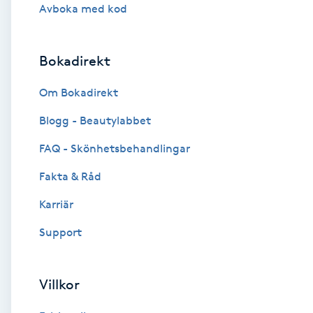
Cryoterapi
Avboka med kod
D
Bokadirekt
Damklippning
Om Bokadirekt
Dermapen
Blogg - Beautylabbet
Diamantslipning
FAQ - Skönhetsbehandlingar
E
Fakta & Råd
Enzympeeling
Karriär
Support
Extensions
Extensions borttagning
Villkor