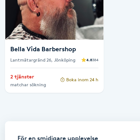
Babylights
Balayage
Bella Vida Barbershop
Bambumassage
Lantmätargränd 26, Jönköping
4.8
384
Barber
2 tjänster
Boka inom 24 h
Barnklippning
matchar sökning
BIAB
Blowout
Bottenfärg
För en smidigare upplevelse