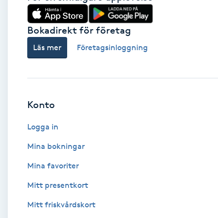
Brynformning
Bokadirekt för företag
Läs mer
Företagsinloggning
Brynfärgning
Brynplockning
Bröllopsuppsättning
Konto
C
Logga in
Celluliter
Mina bokningar
Mina favoriter
Coachning
Mitt presentkort
Color correction
Mitt friskvårdskort