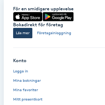
För en smidigare upplevelse
Babylights
Balayage
Bokadirekt för företag
Läs mer
Företagsinloggning
Bambumassage
Barber
Konto
Barnklippning
Logga in
BIAB
Mina bokningar
Blowout
Mina favoriter
Mitt presentkort
Bottenfärg