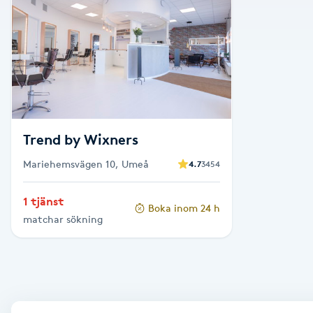
Alternativmedicin
Andningsmassage
Ansiktslyft utan kirurgi
Aromamassage
Trend by Wixners
Mariehemsvägen 10, Umeå
4.7
3454
Ashtanga Yoga
1 tjänst
Boka inom 24 h
Ayurveda
matchar sökning
Ayurvedisk Massage
Ansiktsbehandling djuprengörande
B