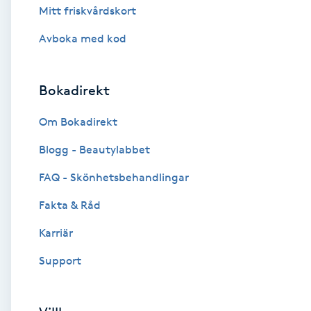
Mitt friskvårdskort
Brynformning
Avboka med kod
Brynfärgning
Bokadirekt
Brynplockning
Om Bokadirekt
Bröllopsuppsättning
Blogg - Beautylabbet
C
FAQ - Skönhetsbehandlingar
Celluliter
Fakta & Råd
Karriär
Coachning
Support
Color correction