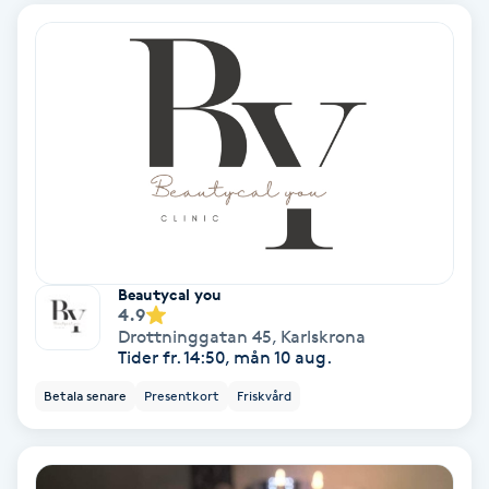
Laserbehandling
Lashlift Keratin
LED-ljusterapi
Liktornar
LPG
Beautycal you
LPG-behandling
4.9
Drottninggatan 45
,
Karlskrona
Tider fr. 14:50, mån 10 aug.
LPG-massage
Betala senare
Presentkort
Friskvård
Luggklippning