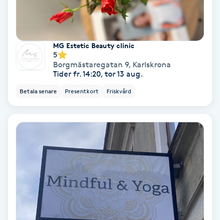
Fransförlängning Volym
Fransk manikyr
MG Estetic Beauty clinic
5
Borgmästaregatan 9
,
Karlskrona
Fransrengöring
Tider fr. 14:20, tor 13 aug.
Betala senare
Presentkort
Friskvård
Frekvensterapi
Friskvård
Friskvårdsmassage
Frisör
Funktionsanalys