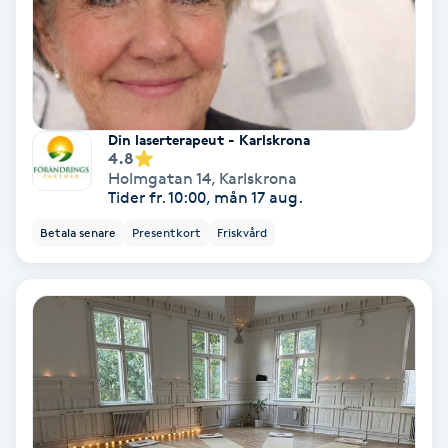
Spa
Spa manikyr & pedikyr
Din laserterapeut - Karlskrona
Spa-manikyr
4.8
Holmgatan 14
,
Karlskrona
Tider fr. 10:00, mån 17 aug.
Spa-pedikyr
Betala senare
Presentkort
Friskvård
Spraytan
Stylist
Sugaring
Svensk massage