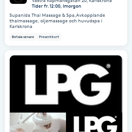
Västra Köpmansgatan 20
,
Karlskrona
Color correction
Tider fr. 12:00, Imorgon
Supanida Thai Massage & Spa,Avkopplande
Cryoterapi
thaimassage, oljemassage och huvudspa i
Karlskrona
D
Betala senare
Presentkort
Damklippning
Dermapen
Diamantslipning
E
Enzympeeling
Extensions