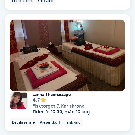
Presentkort
Friskvård
Koppningsmassage
Kosmetisk tatuering
Kostrådgivning
Kroppsinpackning
Kroppspeeling
Lanna Thaimassage
Käkledsbehandling
4.7
Fisktorget 7
,
Karlskrona
Tider fr. 10:30, mån 10 aug.
Kärlbehandling
L
Betala senare
Presentkort
Friskvård