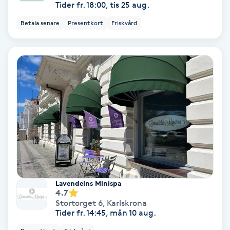
Tider fr. 18:00, tis 25 aug.
Keratinbehandling
Betala senare
Presentkort
Friskvård
Kinesiologi
Kinesisk medicin
Kiropraktik
Klangmassage
Klippning
Lavendelns Minispa
Klippning & Slingor
4.7
Stortorget 6
,
Karlskrona
Tider fr. 14:45, mån 10 aug.
Klippning ungdom