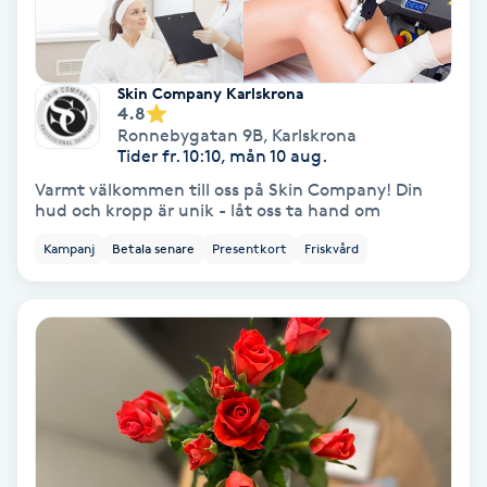
Fotmassage
Fotsvamp
Skin Company Karlskrona
4.8
Ronnebygatan 9B
,
Karlskrona
Fotvård
Tider fr. 10:10, mån 10 aug.
Varmt välkommen till oss på Skin Company! Din
hud och kropp är unik - låt oss ta hand om
Fransar
Kampanj
Betala senare
Presentkort
Friskvård
Fransborttagning
Fransfärgning
Fransförlängning
Fransförlängning Megavolym