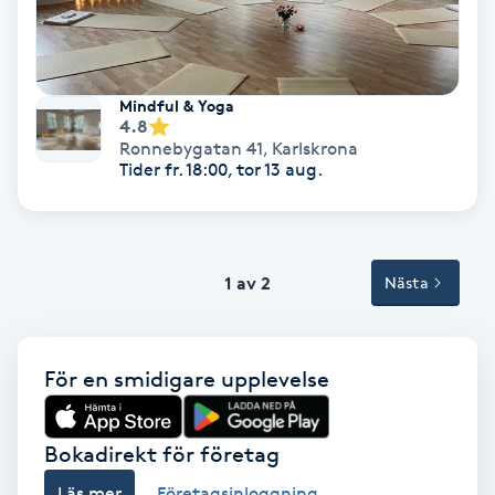
Svettbehandling
T
Mindful & Yoga
4.8
Tuina-massage
Ronnebygatan 41
,
Karlskrona
Tider fr. 18:00, tor 13 aug.
Taktil massage
Tandblekning
1 av 2
Nästa
Tandläkare
Tatuering
För en smidigare upplevelse
Tatueringsborttagning
Bokadirekt för företag
Läs mer
Företagsinloggning