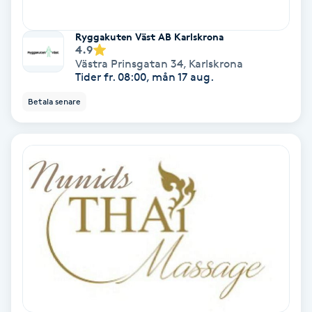
Olaplex
Ryggakuten Väst AB Karlskrona
4.9
Olaplexbehandling
Västra Prinsgatan 34
,
Karlskrona
Tider fr. 08:00, mån 17 aug.
Ombre
Betala senare
Ombre brows
Ombre naglar
Optiker
Ortobionomi
Ortopedi