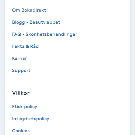
Tvätt & Fön
Om Bokadirekt
V
Blogg - Beautylabbet
Vaccination
FAQ - Skönhetsbehandlingar
Vampyrbehandling
Fakta & Råd
Karriär
Vaxning
Support
Vaxning brasiliansk
Villkor
Veterinär
Etisk policy
Vibrationsmassage
Integritetspolicy
Vinyasa Yoga
Cookies