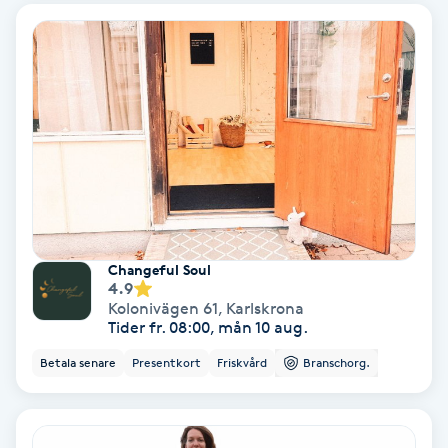
Regndroppsmassage
Reiki
Reikihealing
Reiki massage
Restorative Yoga
Changeful Soul
4.9
Rosacea
Kolonivägen 61
,
Karlskrona
Tider fr. 08:00, mån 10 aug.
Rosenmetoden
Betala senare
Presentkort
Friskvård
Branschorg.
Ryggmassage
S