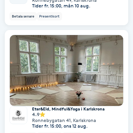
Ronnebygatan 49
,
Karlskrona
Hollywood Peel
Tider fr. 15:00, mån 10 aug.
Betala senare
Presentkort
Hot Stone Massage
Hot yoga
Hudföryngring
Huduppstramning
Hudvård
Hyaluronsyra
Eter&Eld, Mindful&Yoga i Karlskrona
4.9
Ronnebygatan 41
,
Karlskrona
Hyperhidros
Tider fr. 15:00, ons 12 aug.