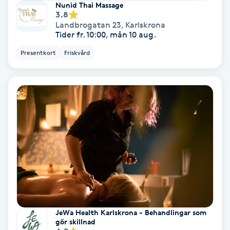
Nunid Thai Massage
Osteopati
3.8
Landbrogatan 23
,
Karlskrona
P
Tider fr. 10:00, mån 10 aug.
Paraffinbehandling
Presentkort
Friskvård
Pedikyr
Pensionärklippning
Permanent
Permanent hårborttagning
Permanent ögonbrynsmakeup
JeWa Health Karlskrona - Behandlingar som
gör skillnad
Personal shopper