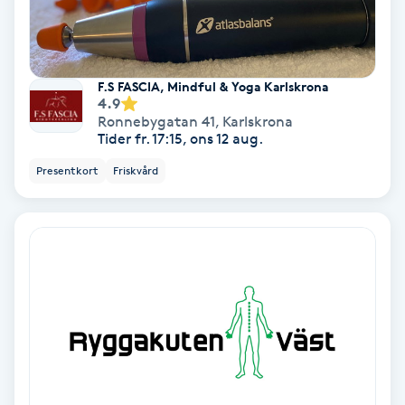
Nagelvård
F.S FASCIA, Mindful & Yoga Karlskrona
Naglar borttagning
4.9
Ronnebygatan 41
,
Karlskrona
Tider fr. 17:15, ons 12 aug.
Naglar reparation
Presentkort
Friskvård
Naprapati
Navelpiercing
NBE-massage
Ny frisyr
O