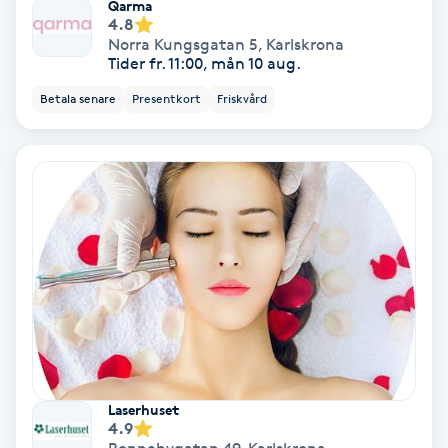
Qarma
4.8
Norra Kungsgatan 5
,
Karlskrona
Gruppträning
Tider fr. 11:00, mån 10 aug.
Betala senare
Presentkort
Friskvård
Gua Sha-massage
H
Hatha Yoga
Headspa
Healing
Herrklippning
Laserhuset
HIFU
4.9