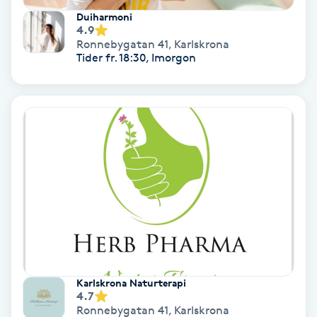
Duiharmoni
4.9
IPL
Ronnebygatan 41
,
Karlskrona
Tider fr. 18:30, Imorgon
IPL hårborttagning
IR-massage
J
Japansk massage
K
K18
Katun fransar
Karlskrona Naturterapi
4.7
Kemisk peeling
Ronnebygatan 41
,
Karlskrona