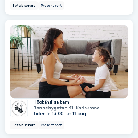
Betala senare
Presentkort
PRP (Platelet Rich Plasma)
PRX-T33
Psoriasis
PT
R
Radiofrekvens
Högkänsliga barn
Rakning
Ronnebygatan 41
,
Karlskrona
Tider fr. 13:00, tis 11 aug.
Reflexologi
Betala senare
Presentkort