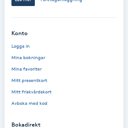
Terapi
Thaimassage
Konto
Toning
Logga in
Torr hårbotten
Mina bokningar
Torrborstning
Mina favoriter
Mitt presentkort
Triggerpunktsmassage
Mitt friskvårdskort
Trådning
Avboka med kod
Träning
Bokadirekt