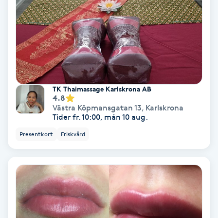
Medium
Megavolymfransar
Melasma
TK Thaimassage Karlskrona AB
Mesoterapi
4.8
Västra Köpmansgatan 13
,
Karlskrona
Tider fr. 10:00, mån 10 aug.
MicroPen
Presentkort
Friskvård
Microshading
Mixfransar
N
Nagelförlängning