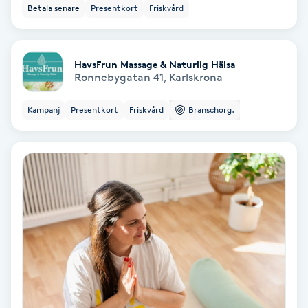
Betala senare
Presentkort
Friskvård
Hypnos
Hårborttagning
HavsFrun Massage & Naturlig Hälsa
Ronnebygatan 41
,
Karlskrona
Hårbottenbehandling
Kampanj
Presentkort
Friskvård
Branschorg.
Hårförlängning
Hårvård
Hälsa
Hälsprickor
I
Idrottsmassage