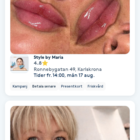
Skoinlägg
Skägg
Skäggfärgning
Style by Maria
4.8
Skäggklippning
Ronnebygatan 49
,
Karlskrona
Tider fr. 14:00, mån 17 aug.
Skäggtrimmning
Kampanj
Betala senare
Presentkort
Friskvård
Skönhet
Slingor
Sockring