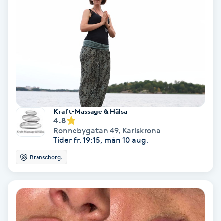
Samtalsterapi
Senioryoga
Shiatsu
Singelfransar
Kraft-Massage & Hälsa
4.8
Sjukgymnastik
Ronnebygatan 49
,
Karlskrona
Tider fr. 19:15, mån 10 aug.
Skalpmassage
Branschorg.
Skinbooster
Sklerosering