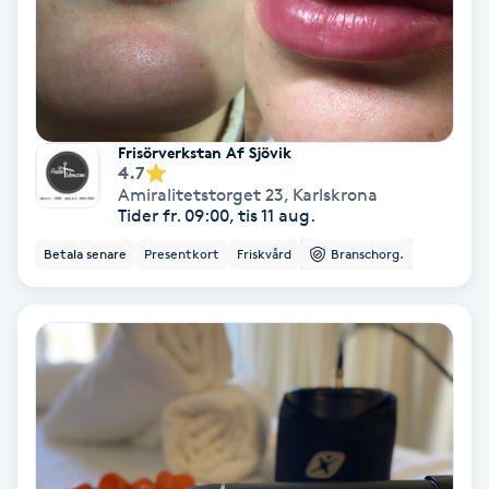
Nagelförlängning akryl
Nagelförlängning gelé
Frisörverkstan Af Sjövik
4.7
Nagelförlängning glasfiber
Amiralitetstorget 23
,
Karlskrona
Tider fr. 09:00, tis 11 aug.
Nagelförlängning silke
Betala senare
Presentkort
Friskvård
Branschorg.
Nagelförstärkning
Nagelklippning
Nagelsvamp
Nageltrång