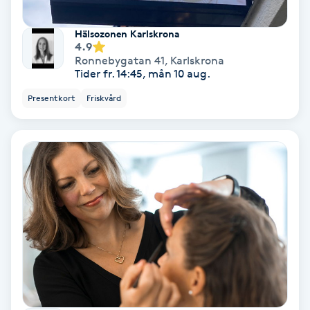
Färgning
Hälsozonen Karlskrona
4.9
Föning
Ronnebygatan 41
,
Karlskrona
Tider fr. 14:45, mån 10 aug.
G
Presentkort
Friskvård
Gel naglar
Gelenaglar
Gellack
Gellack med förstärkning
Gravidmassage
Gravidyoga