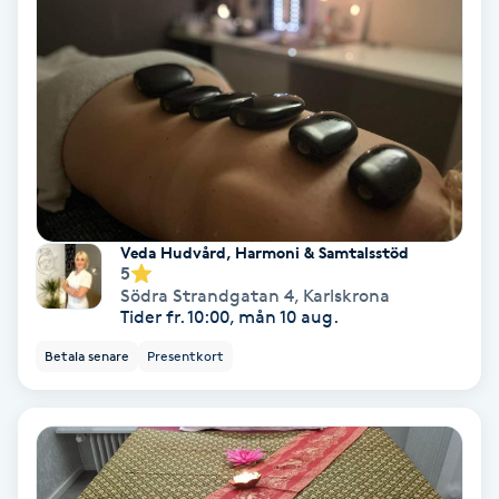
Lymfmassage
Läpptatuering
M
Makeup
Manikyr & Pedikyr
Veda Hudvård, Harmoni & Samtalsstöd
5
Massage
Södra Strandgatan 4
,
Karlskrona
Tider fr. 10:00, mån 10 aug.
Medial vägledning
Betala senare
Presentkort
Medicinsk massage
Meditation