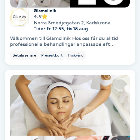
Extensions borttagning
Glamclinik
4.9
Eyeliner-tatuering
Norra Smedjegatan 2
,
Karlskrona
F
Tider fr. 12:55, tis 18 aug.
Välkommen till Glamclinik Hos oss får du alltid
Face framing
professionella behandlingar anpassade eft...
Betala senare
Presentkort
Friskvård
Faceliftmassage
Fet hårbotten
Fettreducering
Fibromassage
Fillers