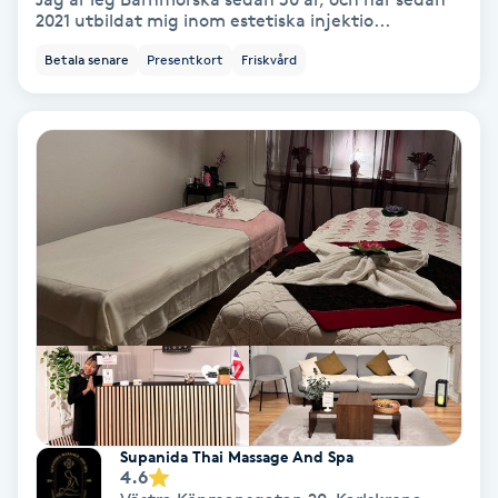
2021 utbildat mig inom estetiska injektio...
Bottenfärg
Betala senare
Presentkort
Friskvård
Brynformning
Brynfärgning
Brynplockning
Bröllopsuppsättning
C
Celluliter
Coachning
Supanida Thai Massage And Spa
4.6