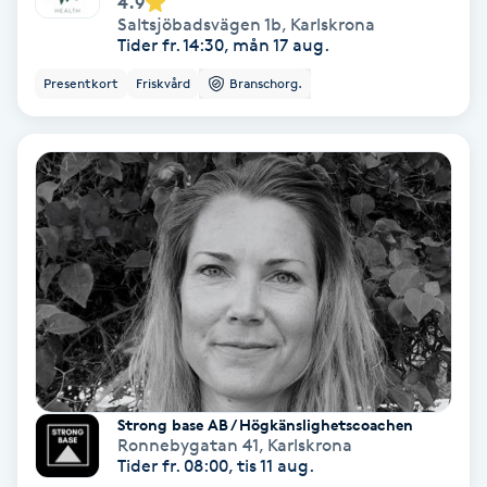
4.9
Saltsjöbadsvägen 1b
,
Karlskrona
Tider fr. 14:30, mån 17 aug.
Personlig tränare
Presentkort
Friskvård
Branschorg.
Picolaser
Piercing
Pigmentbehandling
Pigmentfläckar
Plastikkirurgi
Powder brows
Strong base AB / Högkänslighetscoachen
Ronnebygatan 41
,
Karlskrona
Tider fr. 08:00, tis 11 aug.
Power Yoga