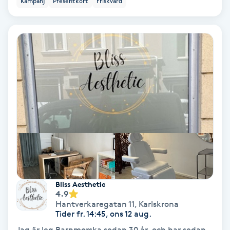
Kampanj
Presentkort
Friskvård
Ansiktsbehandling djuprengörande
B
Babylights
Balayage
Bambumassage
Barber
Barnklippning
Bliss Aesthetic
4.9
BIAB
Hantverkaregatan 11
,
Karlskrona
Tider fr. 14:45, ons 12 aug.
Blowout
Jag är leg Barnmorska sedan 30 år, och har sedan