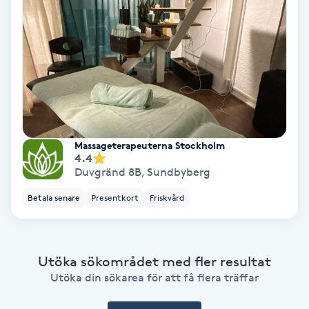
Fransförlängning Volym
Fransk manikyr
Fransrengöring
Frekvensterapi
Massageterapeuterna Stockholm
4.4
Duvgränd 8B
,
Sundbyberg
Friskvård
Betala senare
Presentkort
Friskvård
Friskvårdsmassage
Frisör
Utöka sökområdet med fler resultat
Utöka din sökarea för att få flera träffar
Funktionsanalys