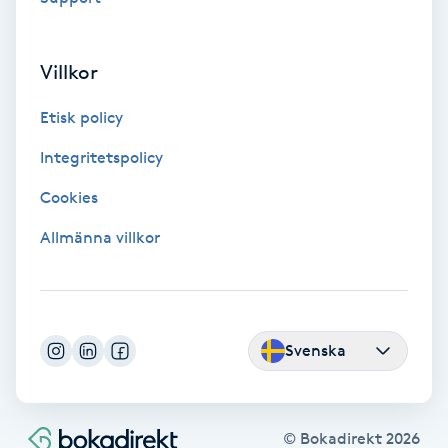
Hollywood Peel
Villkor
Hot Stone Massage
Etisk policy
Hot yoga
Integritetspolicy
Hudföryngring
Cookies
Allmänna villkor
Huduppstramning
Hudvård
Svenska
Hyaluronsyra
Hyperhidros
© Bokadirekt
2026