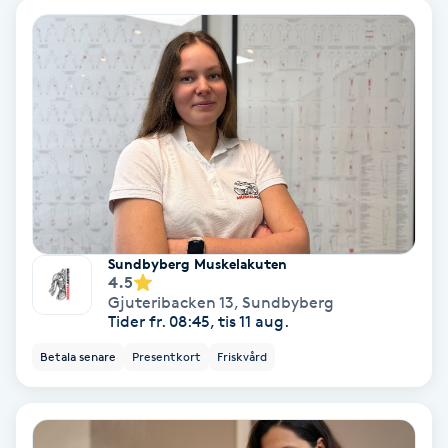
Color correction
Cryoterapi
D
Damklippning
Dermapen
Diamantslipning
Sundbyberg Muskelakuten
4.5
E
Gjuteribacken 13
,
Sundbyberg
Tider fr. 08:45, tis 11 aug.
Enzympeeling
Betala senare
Presentkort
Friskvård
Extensions