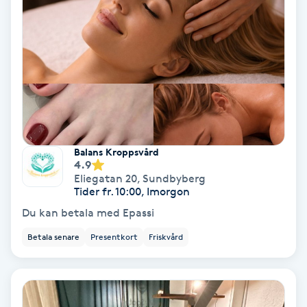
Fotmassage
Fotsvamp
Fotvård
Fransar
Balans Kroppsvård
4.9
Fransborttagning
Eliegatan 20
,
Sundbyberg
Tider fr. 10:00, Imorgon
Fransfärgning
Du kan betala med Epassi
Betala senare
Presentkort
Friskvård
Fransförlängning
Fransförlängning Megavolym