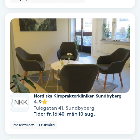
Bottenfärg
Brynformning
Brynfärgning
Brynplockning
Bröllopsuppsättning
C
Nordiska Kiropraktorkliniken Sundbyberg
4.9
Tulegatan 41
,
Sundbyberg
Celluliter
Tider fr. 16:40, mån 10 aug.
Presentkort
Friskvård
Coachning