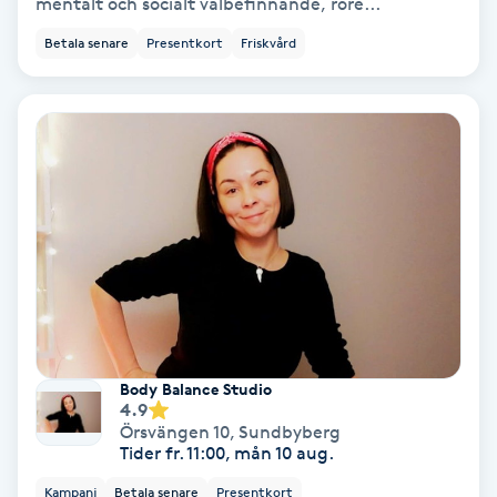
mentalt och socialt välbefinnande, röre...
Ansiktsbehandling djuprengörande
Betala senare
Presentkort
Friskvård
B
Babylights
Balayage
Bambumassage
Barber
Barnklippning
Body Balance Studio
4.9
BIAB
Örsvängen 10
,
Sundbyberg
Tider fr. 11:00, mån 10 aug.
Blowout
Kampanj
Betala senare
Presentkort