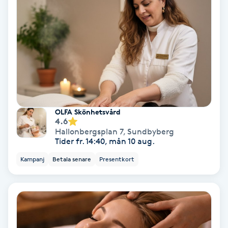
Extensions borttagning
Eyeliner-tatuering
F
Face framing
Faceliftmassage
OLFA Skönhetsvård
4.6
Fet hårbotten
Hallonbergsplan 7
,
Sundbyberg
Tider fr. 14:40, mån 10 aug.
Fettreducering
Kampanj
Betala senare
Presentkort
Fibromassage
Fillers