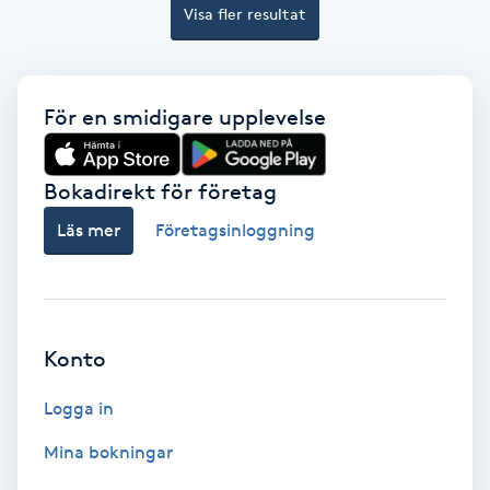
Visa fler resultat
Färgning
Föning
För en smidigare upplevelse
G
Gel naglar
Bokadirekt för företag
Läs mer
Företagsinloggning
Gelenaglar
Gellack
Konto
Gellack med förstärkning
Logga in
Gravidmassage
Mina bokningar
Gravidyoga