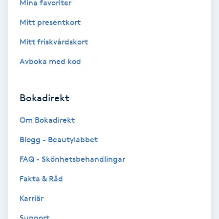
Mina favoriter
Mitt presentkort
Gruppträning
Mitt friskvårdskort
Gua Sha-massage
Avboka med kod
H
Hatha Yoga
Bokadirekt
Headspa
Om Bokadirekt
Blogg - Beautylabbet
Healing
FAQ - Skönhetsbehandlingar
Herrklippning
Fakta & Råd
Karriär
HIFU
Support