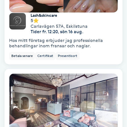
Hollywood Peel
Lash&skincare
5
Hot Stone Massage
Carlavägen 57A
,
Eskilstuna
Tider fr. 12:20, sön 16 aug.
Hot yoga
Hos mitt företag erbjuder jag professionella
behandlingar inom fransar och naglar.
Hudföryngring
Betala senare
Certifikat
Presentkort
Huduppstramning
Hudvård
Hyaluronsyra
Hyperhidros