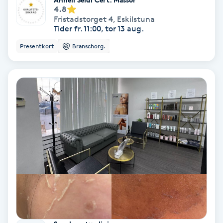
4.8
Färgning
Fristadstorget 4
,
Eskilstuna
Tider fr. 11:00, tor 13 aug.
Föning
Presentkort
Branschorg.
G
Gel naglar
Gelenaglar
Gellack
Gellack med förstärkning
Gravidmassage
Gravidyoga