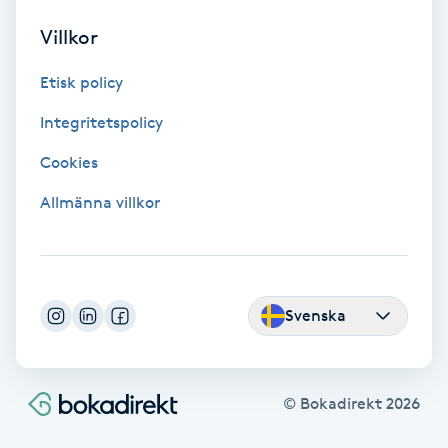
Regndroppsmassage
Villkor
Reiki
Etisk policy
Integritetspolicy
Reikihealing
Cookies
Reiki massage
Allmänna villkor
Restorative Yoga
Rosacea
Svenska
Rosenmetoden
Ryggmassage
© Bokadirekt
2026
S