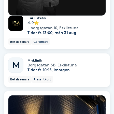
Olaplex
IBA Estetik
Olaplexbehandling
4.9
Libergsgatan 10
,
Eskilstuna
Tider fr. 13:00, mån 31 aug.
Ombre
Betala senare
Certifikat
Ombre brows
Mnklinik
Ombre naglar
M
Bergsgatan 3B
,
Eskilstuna
Tider fr. 10:15, Imorgon
Optiker
Betala senare
Presentkort
Ortobionomi
Ortopedi