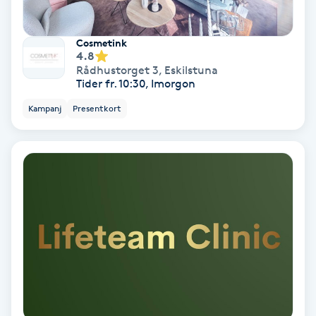
Hypnos
Cosmetink
Hårborttagning
4.8
Rådhustorget 3
,
Eskilstuna
Tider fr. 10:30, Imorgon
Hårbottenbehandling
Kampanj
Presentkort
Hårförlängning
Hårvård
Hälsa
Hälsprickor
I
Idrottsmassage