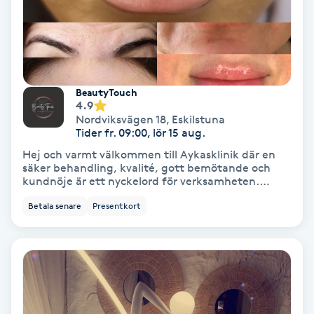
Medium
Megavolymfransar
BeautyTouch
Melasma
4.9
Nordviksvägen 18
,
Eskilstuna
Tider fr. 09:00, lör 15 aug.
Mesoterapi
Hej och varmt välkommen till Aykasklinik där en
säker behandling, kvalité, gott bemötande och
MicroPen
kundnöje är ett nyckelord för verksamheten.
Aykasklinik har etablerats för mer än 1 år sedan
Betala senare
Presentkort
och styrs av en driven sjuksköterska som ständigt
Microshading
strävar efter utveckling, förbättring och
kunskapsökning. I dagsläget erbjuder
verksamheten bättre priser jämfört med de priser
Mixfransar
som råder på marknaden. Men kom ihåg bättre
priser öppnar fler möjligheter för just dig att ta
N
hand om din skönhet. Jag vill informera er om
följande: - samtliga behandlingar utförs av
Nagelförlängning