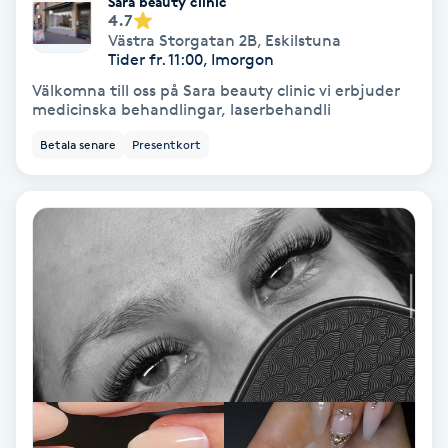
Sara beauty clinic
4.7
Västra Storgatan 2B
,
Eskilstuna
Gruppträning
Tider fr. 11:00, Imorgon
Välkomna till oss på Sara beauty clinic vi erbjuder
Gua Sha-massage
medicinska behandlingar, laserbehandli
H
Betala senare
Presentkort
Hatha Yoga
Headspa
Healing
Herrklippning
HIFU