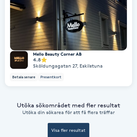
Osteopati
P
Paraffinbehandling
Pedikyr
Mello Beauty Corner AB
4.8
Pensionärklippning
Sköldungagatan 27
,
Eskilstuna
Betala senare
Presentkort
Permanent
Permanent hårborttagning
Utöka sökområdet med fler resultat
Utöka din sökarea för att få flera träffar
Permanent ögonbrynsmakeup
Visa fler resultat
Personal shopper