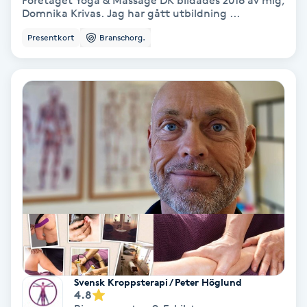
Företaget Yoga & Massage DK bildades 2016 av mig,
Domnika Krivas. Jag har gått utbildning ...
Bottenfärg
Presentkort
Branschorg.
Brynformning
Brynfärgning
Brynplockning
Bröllopsuppsättning
C
Celluliter
Coachning
Svensk Kroppsterapi / Peter Höglund
4.8