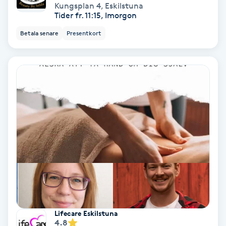
Kungsplan 4
,
Eskilstuna
Fotmassage
Tider fr. 11:15, Imorgon
Betala senare
Presentkort
Fotsvamp
Fotvård
Fransar
Fransborttagning
Fransfärgning
Fransförlängning
Fransförlängning Megavolym
Lifecare Eskilstuna
4.8