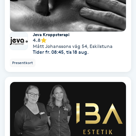
Nagelvård
Naglar borttagning
Jeva Kroppsterapi
4.8
Mått Johanssons väg 54
,
Eskilstuna
Naglar reparation
Tider fr. 08:45, tis 18 aug.
Presentkort
Naprapati
Navelpiercing
NBE-massage
Ny frisyr
O