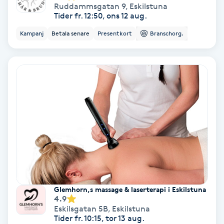
Ruddammsgatan 9
,
Eskilstuna
Tider fr. 12:50, ons 12 aug.
Keratinbehandling
Kampanj
Betala senare
Presentkort
Branschorg.
Kinesiologi
Kinesisk medicin
Kiropraktik
Klangmassage
Klippning
Klippning & Slingor
Glemhorn,s massage & laserterapi i Eskilstuna
4.9
Eskilsgatan 5B
,
Eskilstuna
Klippning ungdom
Tider fr. 10:15, tor 13 aug.