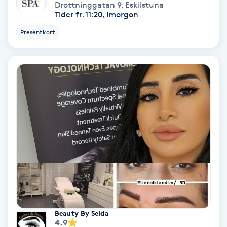
Extensions borttagning
Drottninggatan 9
,
Eskilstuna
Tider fr. 11:20, Imorgon
Eyeliner-tatuering
Presentkort
F
Face framing
Faceliftmassage
Fet hårbotten
Fettreducering
Fibromassage
Fillers
Beauty By Selda
4.9