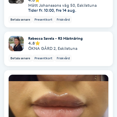
Lymfmassage
Mått Johanssons väg 50
,
Eskilstuna
Tider fr. 10:00, fre 14 aug.
Läpptatuering
Betala senare
Presentkort
Friskvård
M
Makeup
Rebecca Savela - RS Hästnäring
4.8
ÖKNA GÅRD 2
,
Eskilstuna
Manikyr & Pedikyr
Betala senare
Presentkort
Friskvård
Massage
Medial vägledning
Medicinsk massage
Meditation