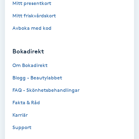
Mitt presentkort
PRP (Platelet Rich Plasma)
Mitt friskvårdskort
Avboka med kod
PRX-T33
Psoriasis
Bokadirekt
Om Bokadirekt
PT
R
Blogg - Beautylabbet
FAQ - Skönhetsbehandlingar
Radiofrekvens
Fakta & Råd
Rakning
Karriär
Reflexologi
Support