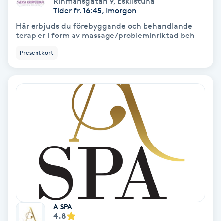
Rinmansgatan 9
,
Eskilstuna
Color correction
Tider fr. 16:45, Imorgon
Här erbjuds du förebyggande och behandlande
Cryoterapi
terapier i form av massage/probleminriktad beh
D
Presentkort
Damklippning
Dermapen
Diamantslipning
E
Enzympeeling
Extensions
A SPA
4.8