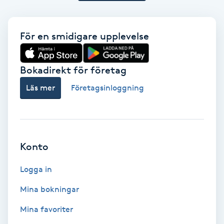
Personlig tränare
För en smidigare upplevelse
Picolaser
Bokadirekt för företag
Piercing
Läs mer
Företagsinloggning
Pigmentbehandling
Pigmentfläckar
Konto
Plastikkirurgi
Logga in
Mina bokningar
Powder brows
Mina favoriter
Power Yoga