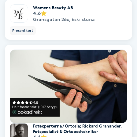
Laserbehandling
Womens Beauty AB
4.6
Lashlift Keratin
Gränsgatan 26c
,
Eskilstuna
Presentkort
LED-ljusterapi
Liktornar
LPG
LPG-behandling
LPG-massage
Luggklippning
Fotexperterna / Ortosia; Rickard Granander,
Fotspecialist & Ortopedtekniker
4.6