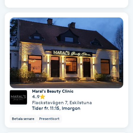
Koppningsmassage
Kosmetisk tatuering
Kostrådgivning
Kroppsinpackning
Kroppspeeling
Maral's Beauty Clinic
Käkledsbehandling
4.9
Flackstavägen 7
,
Eskilstuna
Tider fr. 11:15, Imorgon
Kärlbehandling
Betala senare
Presentkort
L