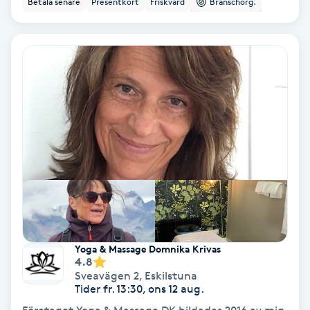
Betala senare
Presentkort
Friskvård
Branschorg.
Ansiktsbehandling djuprengörande
B
Babylights
Balayage
Bambumassage
Barber
Barnklippning
Yoga & Massage Domnika Krivas
4.8
BIAB
Sveavägen 2
,
Eskilstuna
Tider fr. 13:30, ons 12 aug.
Blowout