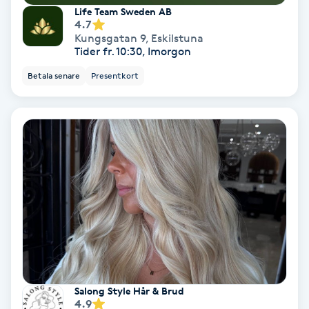
Life Team Sweden AB
4.7
IPL
Kungsgatan 9
,
Eskilstuna
Tider fr. 10:30, Imorgon
IPL hårborttagning
Betala senare
Presentkort
IR-massage
J
Japansk massage
K
K18
Katun fransar
Salong Style Hår & Brud
Kemisk peeling
4.9