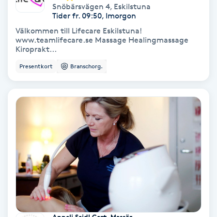
Snöbärsvägen 4
,
Eskilstuna
Fransförlängning Volym
Tider fr. 09:50, Imorgon
Välkommen till Lifecare Eskilstuna!
www.teamlifecare.se Massage Healingmassage
Fransk manikyr
Kiroprakt...
Presentkort
Branschorg.
Fransrengöring
Frekvensterapi
Friskvård
Friskvårdsmassage
Frisör
Funktionsanalys
Anneli Seidl Cert. Massör