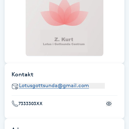
F
Face framing
Faceliftmassage
Fet hårbotten
Fettreducering
Kontakt
Fibromassage
Fillers
7333303XX
Fotmassage