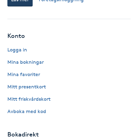
Fransk manikyr
Fransrengöring
Konto
Frekvensterapi
Logga in
Friskvård
Mina bokningar
Mina favoriter
Friskvårdsmassage
Mitt presentkort
Frisör
Mitt friskvårdskort
Funktionsanalys
Avboka med kod
Färgning
Bokadirekt