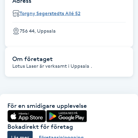
Adress
Fotsvamp
Torgny Segerstedts Allé 52
Fotvård
756 44, Uppsala
Fransar
Fransborttagning
Om företaget
Lotus Laser är verksamt i Uppsala .
Fransfärgning
Fransförlängning
För en smidigare upplevelse
Fransförlängning Megavolym
Bokadirekt för företag
Fransförlängning Volym
Läs mer
Företagsinloggning