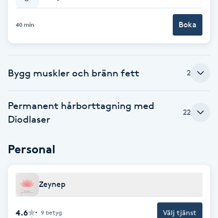
Babylights
Boka
40 min
Balayage
Bygg muskler och bränn fett
Bambumassage
2
Barber
Permanent hårborttagning med
22
Diodlaser
Barnklippning
Personal
BIAB
Blowout
Zeynep
Bottenfärg
4.6
Välj tjänst
9
betyg