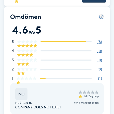
Brynformning
Omdömen
Brynfärgning
4.6
5
av
Brynplockning
5
(
8
)
4
(
0
)
Bröllopsuppsättning
3
C
(
0
)
2
(
0
)
Celluliter
1
(
1
)
Coachning
NO
till
Zeynep
Color correction
nathan o.
för 4 månader sedan
COMPANY DOES NOT EXIST