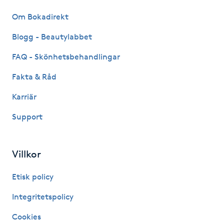
Föning
Om Bokadirekt
G
Blogg - Beautylabbet
Gel naglar
FAQ - Skönhetsbehandlingar
Fakta & Råd
Gelenaglar
Karriär
Gellack
Support
Gellack med förstärkning
Villkor
Gravidmassage
Etisk policy
Gravidyoga
Integritetspolicy
Cookies
Gruppträning