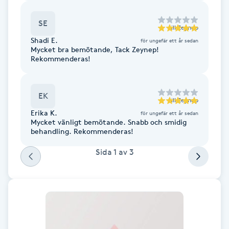
Cryoterapi
D
SE
till
Zeynep
Shadi E.
för ungefär ett år sedan
Damklippning
Mycket bra bemötande, Tack Zeynep!
Rekommenderas!
Dermapen
EK
Diamantslipning
till
Zeynep
Erika K.
för ungefär ett år sedan
E
Mycket vänligt bemötande. Snabb och smidig
behandling. Rekommenderas!
Enzympeeling
Sida
1
av
3
Extensions
Extensions borttagning
Eyeliner-tatuering