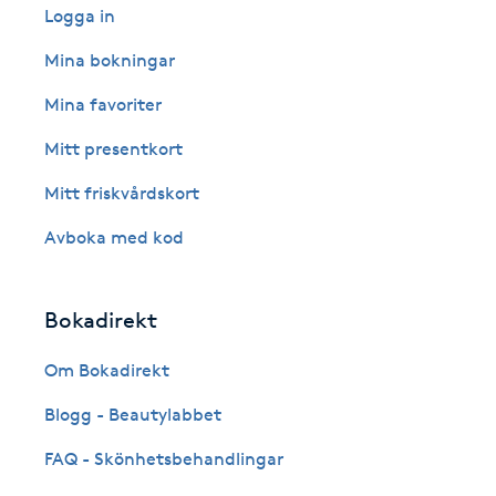
Logga in
Fransk manikyr
Mina bokningar
Fransrengöring
Mina favoriter
Mitt presentkort
Frekvensterapi
Mitt friskvårdskort
Friskvård
Avboka med kod
Friskvårdsmassage
Bokadirekt
Frisör
Om Bokadirekt
Funktionsanalys
Blogg - Beautylabbet
FAQ - Skönhetsbehandlingar
Färgning