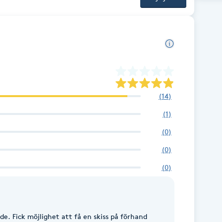
(
14
)
(
1
)
(
0
)
(
0
)
(
0
)
e. Fick möjlighet att få en skiss på förhand