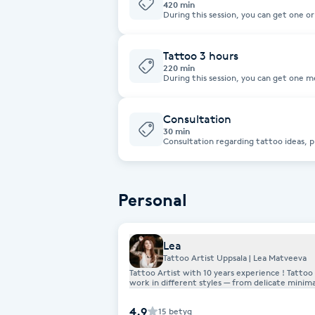
420 min
During this session, you can get one or 
project such as a sleeve, back piece, etc. Sketch preparation, ste
Brynformning
making, and placement are included in the total
takes longer than the booked time, ad
according to the price list.
Tattoo 3 hours
220 min
Brynfärgning
During this session, you can get one m
tattoos. If the project takes longer than the booked time, additional time
will be charged according to the price l
Brynplockning
Consultation
30 min
Consultation regarding tattoo ideas, 
Bröllopsuppsättning
C
Personal
Celluliter
Coachning
Lea
Tattoo Artist Uppsala | Lea Matveeva
Tattoo Artist with 10 years experience ! Tattoo artist with a strong attention to detail and an individual approach. I
Color correction
work in different styles — from delicate minim
ideas to life and create tattoos that truly feel
work are always my priority.
4.9
15
betyg