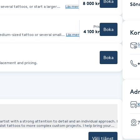
Boka
8 000 kr
Sön
several tattoos, or start a larger
Läs mer
ncil
 session time. If the project
ditional time will be charged
Pris
Boka
4 100 kr
Ko
edium-sized tattoo or several small
Läs mer
ist.
Boka
placement and pricing.
Adr
7
alist tattoos to more complex custom projects. I help bring your
 personal. Sterility, a comfortable atmosphere, and high-quality
Välj tjänst