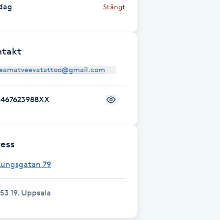
dag
Stängt
ntakt
+467623988XX
ess
Kungsgatan 79
53 19, Uppsala