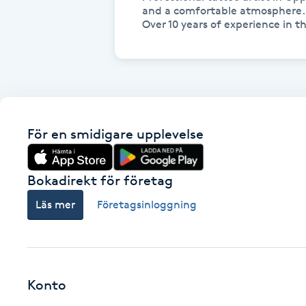
and a comfortable atmosphere.

Fotsvamp
Fotvård
Fransar
För en smidigare upplevelse
Fransborttagning
Fransfärgning
Bokadirekt för företag
Läs mer
Företagsinloggning
Fransförlängning
Fransförlängning Megavolym
Konto
Fransförlängning Volym