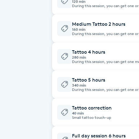
120 min
During this session, you can get one or 
project such as a sleeve, back piece, etc. Sketch preparation, ste
Babylights
making, and placement are included in the total
takes longer than the booked time, ad
according to the price list.
Medium Tattoo 2 hours
160 min
Balayage
During this session, you can get one or several tatto
longer than the booked time, addition
the price list.
Bambumassage
Tattoo 4 hours
280 min
During this session, you can get one m
Barber
tattoos. If the project takes longer than the booked time, additional time
will be charged according to the price l
Tattoo 5 hours
Barnklippning
340 min
During this session, you can get one o
of small tattoos. If the project takes longer than the booked time,
additional time will be charged accordin
BIAB
Tattoo correction
40 min
Blowout
Small tattoo touch-up
Bottenfärg
Full day session 6 hours