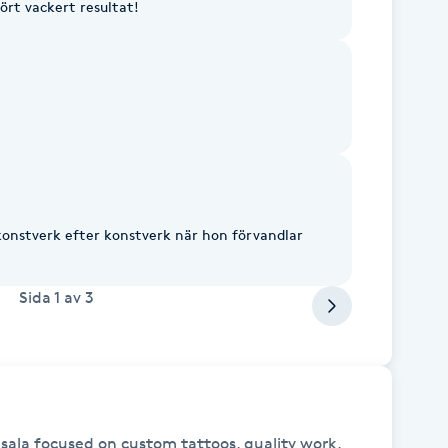
rt vackert resultat!
konstverk efter konstverk när hon förvandlar
Sida
1
av
3
psala focused on custom tattoos, quality work, 