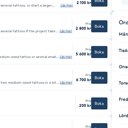
Boka
2 100 kr
several tattoos, or start a larger
Läs mer
ncil
 session time. If the project
ditional time will be charged
Ord
Pris
Boka
2 800 kr
os If the project takes
Läs mer
Mån
al time will be charged according to
Pris
Tisd
Boka
5 600 kr
edium-sized tattoo or several small
Läs mer
ist.
Ons
Pris
Boka
6 700 kr
r two medium-sized tattoos or a lot
Läs mer
Tor
g to the price list.
Fre
Pris
Boka
200 kr
Lör
Pris