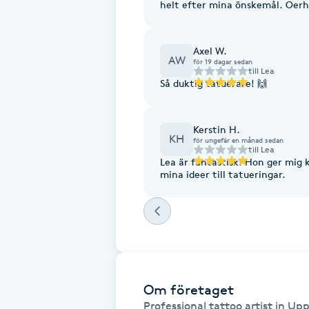
Eyeliner-tatuering
helt efter mina önskemål. Oerhö
F
Axel W.
Face framing
AW
för 19 dagar sedan
till
Lea
Så duktig tatuerare! 🙌
Faceliftmassage
Kerstin H.
Fet hårbotten
KH
för ungefär en månad sedan
till
Lea
Lea är fantastisk! Hon ger mig 
Fettreducering
mina ideer till tatueringar.
Fibromassage
Fillers
Om företaget
Fotmassage
Professional tattoo artist in Up