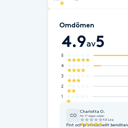
Cryoterapi
D
Omdömen
Damklippning
4.9
5
av
Dermapen
5
Diamantslipning
4
E
3
Enzympeeling
2
1
Extensions
Charlotta O.
Extensions borttagning
CO
för 17 dagar sedan
till
Lea
Fint och professionellt bemötand