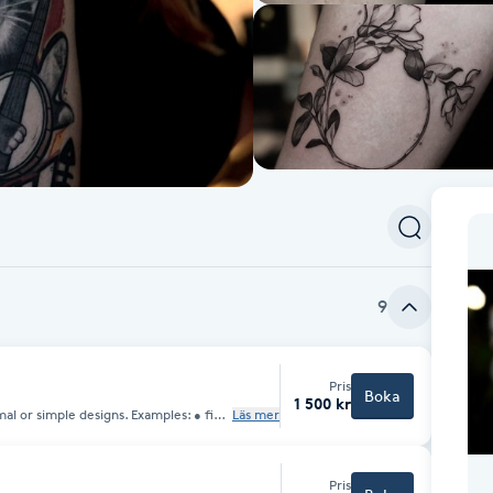
9
Pris
Boka
1 500 kr
mal or simple designs. Examples: • fine
Läs mer
ne designs or symbols • simple designs
st. Please note: this
Pris