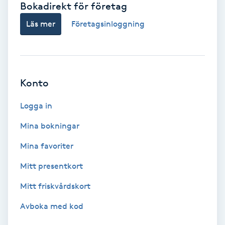
Bokadirekt för företag
Babylights
Läs mer
Företagsinloggning
Balayage
Bambumassage
Konto
Barber
Logga in
Mina bokningar
Barnklippning
Mina favoriter
BIAB
Mitt presentkort
Mitt friskvårdskort
Blowout
Avboka med kod
Bottenfärg