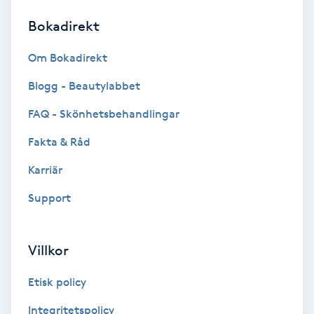
Bokadirekt
Brynformning
Om Bokadirekt
Brynfärgning
Blogg - Beautylabbet
Brynplockning
FAQ - Skönhetsbehandlingar
Fakta & Råd
Bröllopsuppsättning
C
Karriär
Support
Celluliter
Coachning
Villkor
Color correction
Etisk policy
Integritetspolicy