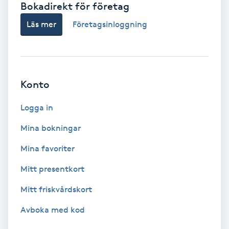
Bokadirekt för företag
Babylights
Läs mer
Företagsinloggning
Balayage
Bambumassage
Konto
Barber
Logga in
Mina bokningar
Barnklippning
Mina favoriter
BIAB
Mitt presentkort
Mitt friskvårdskort
Blowout
Avboka med kod
Bottenfärg