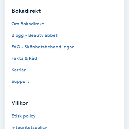
Bokadirekt
Brynformning
Om Bokadirekt
Brynfärgning
Blogg - Beautylabbet
Brynplockning
FAQ - Skönhetsbehandlingar
Fakta & Råd
Bröllopsuppsättning
C
Karriär
Support
Celluliter
Coachning
Villkor
Color correction
Etisk policy
Integritetspolicy