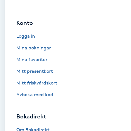
Babylights
Konto
Balayage
Logga in
Bambumassage
Mina bokningar
Mina favoriter
Barber
Mitt presentkort
Barnklippning
Mitt friskvårdskort
BIAB
Avboka med kod
Blowout
Bokadirekt
Bottenfärg
Om Bokadirekt