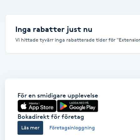
Alternativmedicin
Andningsmassage
Inga rabatter just nu
Vi hittade tyvärr inga rabatterade tider för "Extension
Ansiktslyft utan kirurgi
Aromamassage
Ashtanga Yoga
Ayurveda
För en smidigare upplevelse
Ayurvedisk Massage
Bokadirekt för företag
Läs mer
Företagsinloggning
Ansiktsbehandling djuprengörande
B