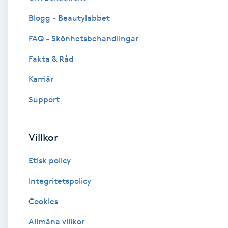
Blogg - Beautylabbet
Brynformning
FAQ - Skönhetsbehandlingar
Brynfärgning
Fakta & Råd
Brynplockning
Karriär
Support
Bröllopsuppsättning
C
Villkor
Celluliter
Etisk policy
Coachning
Integritetspolicy
Cookies
Color correction
Allmäna villkor