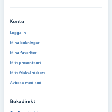
Brynformning
Konto
Brynfärgning
Logga in
Brynplockning
Mina bokningar
Bröllopsuppsättning
Mina favoriter
C
Mitt presentkort
Celluliter
Mitt friskvårdskort
Avboka med kod
Coachning
Color correction
Bokadirekt