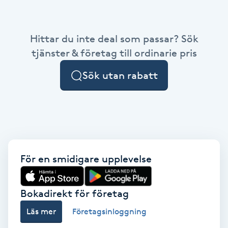
Babylights
Hittar du inte deal som passar? Sök
Balayage
tjänster & företag till ordinarie pris
Sök utan rabatt
Bambumassage
Barber
Barnklippning
För en smidigare upplevelse
BIAB
Blowout
Bokadirekt för företag
Läs mer
Företagsinloggning
Bottenfärg