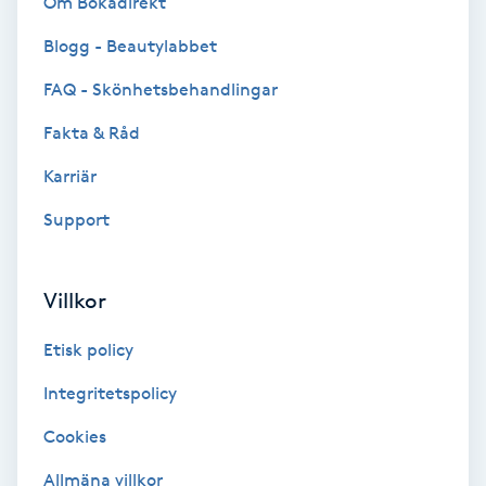
Om Bokadirekt
Cryoterapi
D
Blogg - Beautylabbet
FAQ - Skönhetsbehandlingar
Damklippning
Fakta & Råd
Dermapen
Karriär
Diamantslipning
Support
E
Villkor
Enzympeeling
Etisk policy
Extensions
Integritetspolicy
Extensions borttagning
Cookies
Allmäna villkor
Eyeliner-tatuering